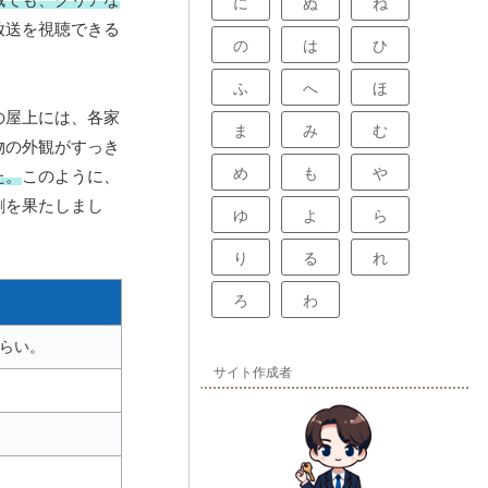
に
ぬ
ね
放送を視聴できる
の
は
ひ
ふ
へ
ほ
の屋上には、各家
ま
み
む
物の外観がすっき
め
も
や
た。
このように、
割を果たしまし
ゆ
よ
ら
り
る
れ
ろ
わ
らい。
サイト作成者