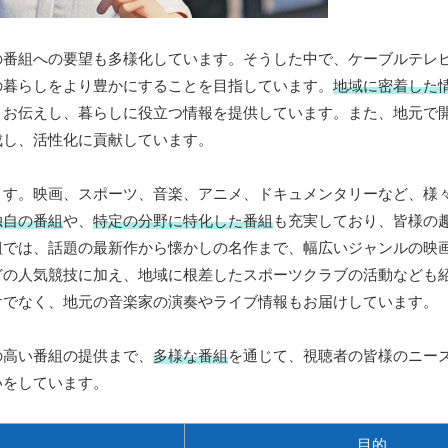
の番組への要望も多様化しています。そうした中で、ケーブルテレ
の暮らしをより豊かにすることを目指しています。
地域に密着した
くお伝えし、暮らしに役立つ情報を提供しています。また、地元で
成し、活性化に貢献しています。
ます。映画、スポーツ、音楽、アニメ、ドキュメンタリーなど、様
独自の番組
や、
特定の分野に特化した番組
も充実しており、皆様の
組では、話題の最新作から懐かしの名作まで、幅広いジャンルの映
どの人気競技に加え、地域に根差したスポーツクラブの活動なども
けでなく、地元の音楽家の演奏やライブ情報もお届けしています。
の高い番組の提供まで、
多様な番組
を通じて、視聴者の皆様のニー
いをしています。
目的