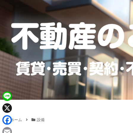
L
i
X
ホーム
設備
n
F