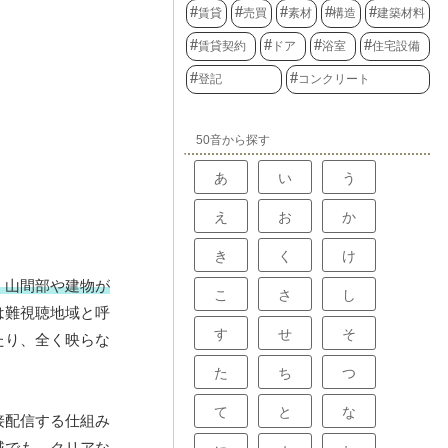
賃貸
売買
素材
構造
建築材料
賃貸契約
ドア
浴室
住宅設備
登記
コンクリート
50音から探す
あ
い
う
え
お
か
き
く
け
、山間部や建物が
こ
さ
し
は難視聴地域と呼
す
せ
そ
たり、全く映らな
た
ち
つ
て
と
な
接配信する仕組み
域でも、クリアな