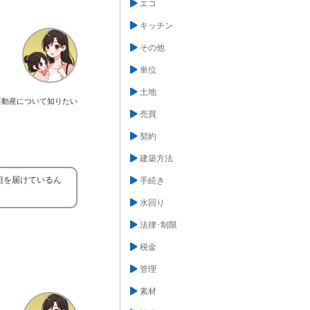
エコ
キッチン
その他
単位
土地
不動産について知りたい
売買
契約
建築方法
組を届けているん
手続き
水回り
法律･制限
税金
管理
素材