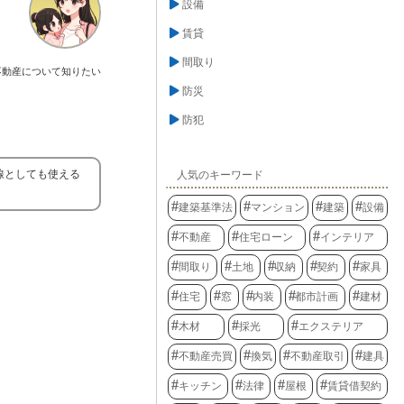
設備
賃貸
間取り
不動産について知りたい
防災
防犯
線としても使える
人気のキーワード
建築基準法
マンション
建築
設備
不動産
住宅ローン
インテリア
間取り
土地
収納
契約
家具
住宅
窓
内装
都市計画
建材
木材
採光
エクステリア
不動産売買
換気
不動産取引
建具
キッチン
法律
屋根
賃貸借契約