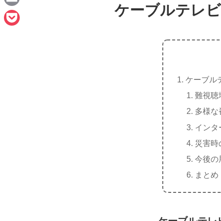
e
ケーブルテレビ
a
E
c
m
P
e
a
o
b
i
c
o
l
ケーブル
k
o
難視聴
e
k
多様な
t
インタ
災害時
今後の
まとめ