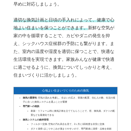
早めに対応しましょう。
適切な換気計画と日頃の手入れによって、健康で心
地よい住まいを保つことができます。
新鮮な空気が
家の中を循環することで、カビやダニの発生を抑
え、シックハウス症候群の予防にも繋がります。ま
た、室内の温度や湿度を適切に保つことで、快適な
生活環境を実現できます。家族みんなが健康で快適
に過ごせるように、換気についてしっかりと考え、
住まいづくりに活かしましょう。
心地よい住まいづくりのための換気
換気の重要性
: 空気の流れを考慮し、住まいの広さ、部屋の配置、住む人の数、生活の様
子に合った換気システムを選ぶことが重要
専門家への相談
:
新築・リフォーム時に換気計画を立ててもらうことで、窓、換気扇、ダクトの配
置などを最適化できる
換気システムの維持管理
:
フィルター交換: 空気の汚れ具合を見て、2ヶ月に1回程度を目安に交換
ダクト清掃: ほこりやごみが溜まりやすいので、専門業者に清掃・点検を依頼