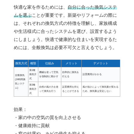
快適な家を作るためには、
自分に合った換気システ
ムを選ぶ
ことが重要です。新築やリフォームの際に
は、それぞれの換気方式の特徴を理解し、家族構成
や生活様式に合ったシステムを選び、設置するよう
にしましょう。快適で健康的な住まいを実現するた
めには、全般換気は必要不可欠と言えるでしょう。
換気方式
種類
仕組み
メリット
デメリット
第1種
機械を使って空気
効率的に換気を
換気方
設置費用がかかる
全般換気
を強制的に動かす
行える
式
(24時間換
気システ
第3種
自然の風の力を使
設置費用を抑え
風の強さによって換気量が変わる
ム)
換気方
って換気を行う
ることができる
ため、換気量は安定しない
式
効果：
・家の中の空気の質を向上させる
・健康維持に貢献
・窓の結露や、カビの発生を抑える