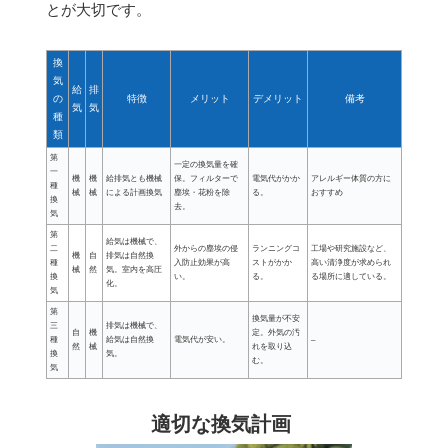
とが大切です。
換
気
給
排
の
特徴
メリット
デメリット
備考
気
気
種
類
第
一定の換気量を確
一
機
機
給排気とも機械
保。フィルターで
電気代がかか
アレルギー体質の方に
種
械
械
による計画換気
塵埃・花粉を除
る。
おすすめ
換
去。
気
第
給気は機械で、
二
外からの塵埃の侵
ランニングコ
工場や研究施設など、
機
自
排気は自然換
種
入防止効果が高
ストがかか
高い清浄度が求められ
械
然
気。室内を高圧
換
い。
る。
る場所に適している。
化。
気
第
換気量が不安
三
排気は機械で、
自
機
定。外気の汚
種
給気は自然換
電気代が安い。
–
然
械
れを取り込
換
気。
む。
気
適切な換気計画