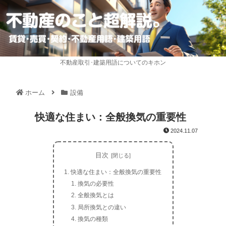
不動産取引･建築用語についてのキホン
ホーム
設備
快適な住まい：全般換気の重要性
2024.11.07
目次
快適な住まい：全般換気の重要性
換気の必要性
全般換気とは
局所換気との違い
換気の種類