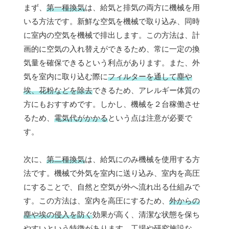
まず、
第一種換気
は、給気と排気の両方に機械を用
いる方法です。新鮮な空気を機械で取り込み、同時
に室内の空気を機械で排出します。この方法は、計
画的に空気の入れ替えができるため、常に一定の換
気量を確保できるという利点があります。また、外
気を室内に取り込む際に
フィルターを通して塵や
埃、花粉などを除去
できるため、アレルギー体質の
方にもおすすめです。しかし、機械を２台稼働させ
るため、
電気代がかかる
という点は注意が必要で
す。
次に、
第二種換気
は、給気にのみ機械を使用する方
法です。機械で外気を室内に送り込み、室内を高圧
にすることで、自然と空気が外へ流れ出る仕組みで
す。この方法は、室内を高圧にするため、
外からの
塵や埃の侵入を防ぐ
効果が高く、清潔な状態を保ち
やすいという特徴があります。工場や研究施設な