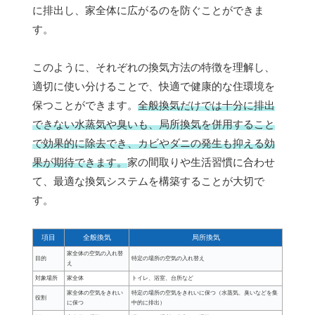
に排出し、家全体に広がるのを防ぐことができま
す。
このように、それぞれの換気方法の特徴を理解し、
適切に使い分けることで、快適で健康的な住環境を
保つことができます。
全般換気だけでは十分に排出
できない水蒸気や臭いも、局所換気を併用すること
で効果的に除去でき、カビやダニの発生も抑える効
果が期待できます。
家の間取りや生活習慣に合わせ
て、最適な換気システムを構築することが大切で
す。
項目
全般換気
局所換気
家全体の空気の入れ替
目的
特定の場所の空気の入れ替え
え
対象場所
家全体
トイレ、浴室、台所など
家全体の空気をきれい
特定の場所の空気をきれいに保つ（水蒸気、臭いなどを集
役割
に保つ
中的に排出）