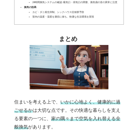
24時間換気システムの確認: 吸気口・排気口の閉塞、換気扇の音の異常に注意
換気の効果
:
カビ・ダニ発生抑制、シックハウス症候群予防
室内の温度・湿度を適切に保ち、快適な生活環境を実現
まとめ
住まいを考える上で、
いかに心地よく、健康的に過
ごせるか
は大切な点です。その快適な暮らしを支え
る要素の一つに、
家の隅々まで空気を入れ替える全
般換気
があります。