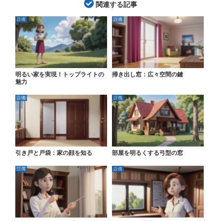
関連する記事
設備
設備
明るい家を実現！トップライトの
掃き出し窓：広々空間の鍵
魅力
設備
設備
引き戸と戸袋：家の顔を知る
部屋を明るくする弓型の窓
設備
設備