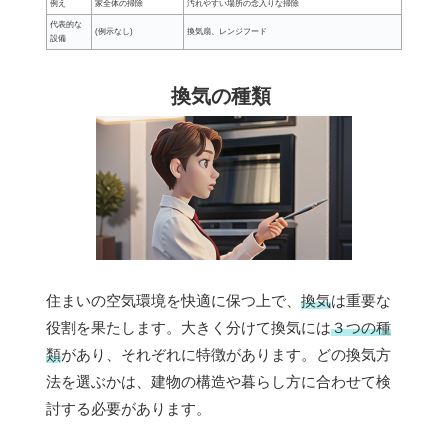
例え
家全体の掃除
汚れやすい場所の念入りな掃除
代表的な
(例示なし)
換気扇、レンジフード
設備
換気の種類
住まいの空気環境を快適に保つ上で、
換気
は重要な
役割を果たします。大きく分けて換気には
３つの種
類
があり、それぞれに特徴があります。どの換気方
法を選ぶかは、建物の構造や暮らし方に合わせて検
討する必要があります。