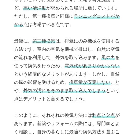
ど、
高い清浄度
が求められる場所に適しています。
ただし、第一種換気と同様に
ランニングコストがか
かる
点は考慮すべき点です。
最後に、
第三種換気
は、排気にのみ機械を使用する
方法です。室内の空気を機械で排出し、自然の空気
の流れを利用して、外気を取り込みます。
風の力
を
使って換気を行うため、
電気代があまりかからない
という経済的なメリットがあります。しかし、自然
の風の影響を受けるため、
換気量が安定しない
こと
や、
外気の汚れをそのまま取り込んでしまう
という
点はデメリットと言えるでしょう。
このように、それぞれの換気方法には
利点と欠点
が
あります。新築やリフォームの際には、専門家とよ
く相談し、自身の暮らしに最適な換気方法を選ぶこ