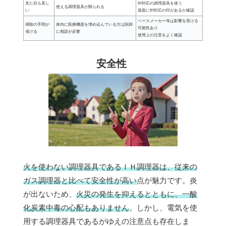
見た目も美し
IH対応の調理器具を使う
使える調理器具が限られる
い
底面にIH対応の印があるか確認
ペースメーカー等は影響を受ける
掃除の手間が
体内に医療機器を埋め込んでいる方は医師
可能性あり
省ける
に相談が必要
使用上の注意をよく確認
安全性
火を使わない調理器具であるＩＨ調理器は、従来の
ガス調理器と比べて安全性が高い
点が魅力です。炎
が出ないため、
火災の発生を抑えるとともに、一酸
化炭素中毒の心配もありません
。しかし、電気を使
用する調理器具であるがゆえの注意点も存在しま