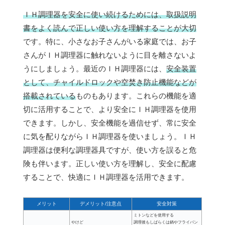
ＩＨ調理器を安全に使い続けるためには、取扱説明
書をよく読んで正しい使い方を理解することが大切
です。特に、小さなお子さんがいる家庭では、お子
さんがＩＨ調理器に触れないように目を離さないよ
うにしましょう。最近のＩＨ調理器には、
安全装置
として、チャイルドロックや空焚き防止機能などが
搭載されている
ものもあります。これらの機能を適
切に活用することで、より安全にＩＨ調理器を使用
できます。しかし、安全機能を過信せず、常に安全
に気を配りながらＩＨ調理器を使いましょう。ＩＨ
調理器は便利な調理器具ですが、使い方を誤ると危
険も伴います。正しい使い方を理解し、安全に配慮
することで、快適にＩＨ調理器を活用できます。
メリット
デメリット/注意点
安全対策
ミトンなどを使用する
やけど
調理後もしばらくは鍋やフライパン