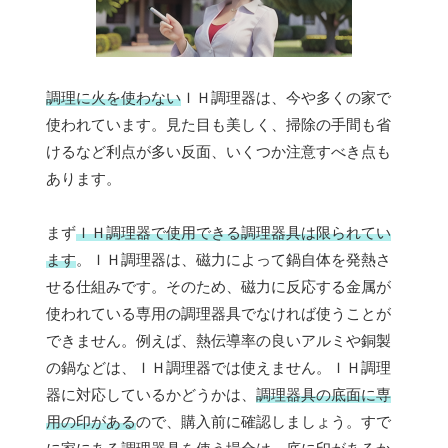
調理に火を使わない
ＩＨ調理器は、今や多くの家で
使われています。見た目も美しく、掃除の手間も省
けるなど利点が多い反面、いくつか注意すべき点も
あります。
まず
ＩＨ調理器で使用できる調理器具は限られてい
ます
。ＩＨ調理器は、磁力によって鍋自体を発熱さ
せる仕組みです。そのため、磁力に反応する金属が
使われている専用の調理器具でなければ使うことが
できません。例えば、熱伝導率の良いアルミや銅製
の鍋などは、ＩＨ調理器では使えません。ＩＨ調理
器に対応しているかどうかは、
調理器具の底面に専
用の印がある
ので、購入前に確認しましょう。すで