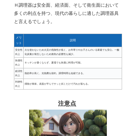
Ｈ調理器は安全面、経済面、そして衛生面において
多くの利点を持つ、現代の暮らしに適した調理器具
と言えるでしょう。
メリ
説明
ット
安全性
火を使わないため火災の危険性が低く、お年寄りやお子さんのいる家庭でも安心。一酸
向上
化炭素が発生しないため換気の必要性も減少。
快適性
キッチンが暑くならず、夏場でも快適に料理が可能。
向上
経済性
熱効率が高く、光熱費を節約。調理時間も短縮できる。
向上
利便性
掃除が簡単。表面が平らでサッと拭くだけで汚れが落ちる。
向上
注意点