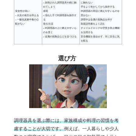
– 加熱された調理器具や鍋に触
に触れない
れてしまう
手をよく乾かしてから操作する
安全性が高い
感電
IH調理器の周辺に燃えやすいものを
– 火災の発生を抑える
– 濡れた手でIH調理器を操作す
置かない
– 一酸化炭素中毒の心
る
調理中は金属の装飾品を外す
配がない
発火/火災
取扱説明書をよく読む
– IH調理器の上に燃えやすいも
チャイルドロックや空焚き防止機能
のを置く
を活用する
– 金属の装飾品などを近づける
安全機能を過信せず、常に安全に気
を配る
選び方
調理器具を選ぶ際には、家族構成や料理の習慣を考
慮することが大切です。
例えば、一人暮らしや少人