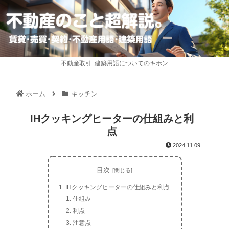
不動産取引･建築用語についてのキホン
ホーム
キッチン
IHクッキングヒーターの仕組みと利
点
2024.11.09
目次
IHクッキングヒーターの仕組みと利点
仕組み
利点
注意点