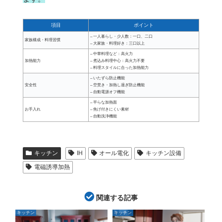
項目
ポイント
– 一人暮らし・少人数：一口、二口
家族構成・料理習慣
– 大家族・料理好き：三口以上
– 中華料理など：高火力
加熱能力
– 煮込み料理中心：高火力不要
– 料理スタイルに合った加熱能力
– いたずら防止機能
安全性
– 空焚き・加熱し過ぎ防止機能
– 自動電源オフ機能
– 平らな加熱面
お手入れ
– 焦げ付きにくい素材
– 自動洗浄機能
キッチン
IH
オール電化
キッチン設備
電磁誘導加熱
関連する記事
キッチン
キッチン