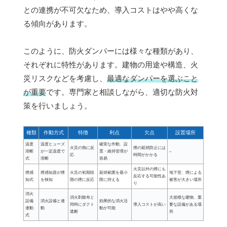
との連携が不可欠なため、導入コストはやや高くな
る傾向があります。
このように、防火ダンパーには様々な種類があり、
それぞれに特性があります。建物の用途や構造、火
災リスクなどを考慮し、
最適なダンパーを選ぶこと
が重要
です。専門家と相談しながら、適切な防火対
策を行いましょう。
種類
作動方式
特徴
利点
欠点
設置場所
温度
温度ヒューズ
確実な作動、設
火災の熱に反
煙の延焼防止には
溶断
が一定温度で
置・維持管理が
–
応
時間がかかる
式
溶断
容易
火災以外の煙にも
煙感
煙感知器が煙
火災の初期段
延焼範囲を最小
地下室、煙による
反応する可能性あ
知式
を検知
階の煙に反応
限に抑える
被害が大きい場所
り
消火
消火剤散布と
大規模な建物、重
設備
消火設備と連
効果的な消火活
同時にダクト
導入コストが高い
要な設備がある場
連動
動
動が可能
遮断
所
式