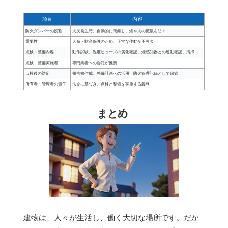
項目
内容
防火ダンパーの役割
火災発生時、自動的に閉鎖し、煙や火の拡散を防ぐ
重要性
人命・財産保護のため、正常な作動が不可欠
点検・整備内容
動作試験、温度ヒューズの劣化確認、煙感知器との連動確認、清掃
点検・整備実施者
専門業者への委託が推奨
点検後の対応
報告書作成、整備計画への活用、防火管理記録として保管
所有者・管理者の責任
法令に基づき、点検と整備を実施する義務
まとめ
建物は、人々が生活し、働く大切な場所です。だか