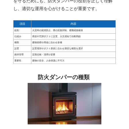
を守るためにも、防火ダンパーの役割を正しく理解
し、適切な運用を心がけることが重要です。
項目
内容
役割
火災時の延焼防止、煙の拡散抑制、避難経路確保
仕組み
煙道や空調ダクトに設置、火災感知で自動閉鎖
種類
建物規模や用途に合わせ多種
設置
設置場所やダクト形状に合わせ適切な種類を選択
維持管理
定期点検・清掃が必要
重要性
建物の安全、人命保護に不可欠
防火ダンパーの種類