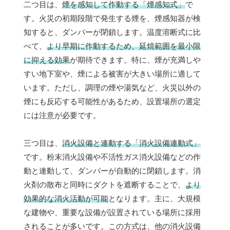
二つ目は、
煙を感知して作動する「煙感知式」
で
す。火災の初期段階で発生する煙を、煙感知器が検
知すると、ダンパーが閉鎖します。温度溶断式に比
べて、
より早期に作動するため、延焼範囲を最小限
に抑える効果
が期待できます。特に、煙が充満しや
すい地下室や、煙による被害が大きい場所に適して
います。ただし、調理の煙や湯気など、火災以外の
煙にも反応する可能性があるため、設置場所の選定
には注意が必要です。
三つ目は、
消火設備と連動する「消火設備連動式」
です。粉末消火設備や不活性ガス消火設備などの作
動と連動して、ダンパーが自動的に閉鎖します。消
火剤の散布と同時にダクトを遮断することで、
より
効果的な消火活動が可能
となります。主に、大規模
な建物や、重要な設備が設置されている場所に採用
されることが多いです。この方式は、他の消火設備