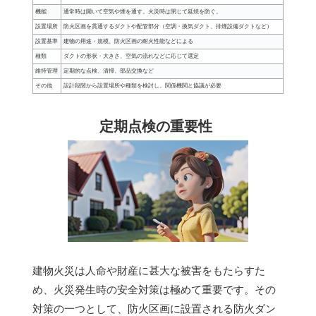
機能
通常時は開いて空気や煙を通す。火災時は閉じて延焼を防ぐ。
設置場所
防火区画を貫通するダクトや配管部分（空調・換気ダクト、排煙設備ダクトなど）
設置基準
建物の用途・規模、防火区画の耐火性能などによる
種類
ダクトの形状・大きさ、空気の流れなどに応じて選定
維持管理
定期的な点検、清掃、部品交換など
その他
設計段階から設置場所や種類を検討し、関係機関と協議が必要
定期点検の重要性
建物火災は人命や財産に甚大な被害をもたらすた
め、火災発生時の安全対策は極めて重要です。その
対策の一つとして、防火区画に設置される防火ダン