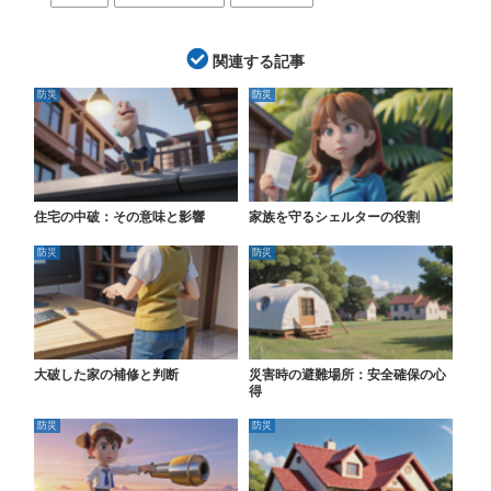
関連する記事
防災
防災
住宅の中破：その意味と影響
家族を守るシェルターの役割
防災
防災
大破した家の補修と判断
災害時の避難場所：安全確保の心
得
防災
防災