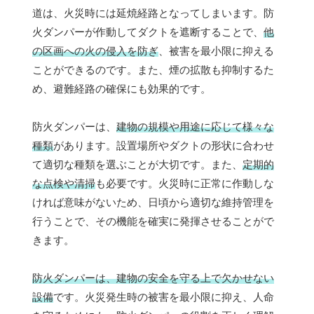
道は、火災時には延焼経路となってしまいます。防
火ダンパーが作動してダクトを遮断することで、
他
の区画への火の侵入を防ぎ
、被害を最小限に抑える
ことができるのです。また、煙の拡散も抑制するた
め、避難経路の確保にも効果的です。
防火ダンパーは、
建物の規模や用途に応じて様々な
種類
があります。設置場所やダクトの形状に合わせ
て適切な種類を選ぶことが大切です。また、
定期的
な点検や清掃
も必要です。火災時に正常に作動しな
ければ意味がないため、日頃から適切な維持管理を
行うことで、その機能を確実に発揮させることがで
きます。
防火ダンパーは、建物の安全を守る上で欠かせない
設備
です。火災発生時の被害を最小限に抑え、人命