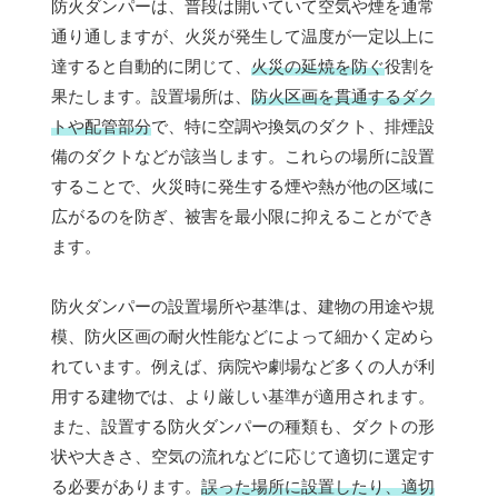
防火ダンパーは、普段は開いていて空気や煙を通常
通り通しますが、火災が発生して温度が一定以上に
達すると自動的に閉じて、
火災の延焼を防ぐ
役割を
果たします。設置場所は、
防火区画を貫通するダク
トや配管部分
で、特に空調や換気のダクト、排煙設
備のダクトなどが該当します。これらの場所に設置
することで、火災時に発生する煙や熱が他の区域に
広がるのを防ぎ、被害を最小限に抑えることができ
ます。
防火ダンパーの設置場所や基準は、建物の用途や規
模、防火区画の耐火性能などによって細かく定めら
れています。例えば、病院や劇場など多くの人が利
用する建物では、より厳しい基準が適用されます。
また、設置する防火ダンパーの種類も、ダクトの形
状や大きさ、空気の流れなどに応じて適切に選定す
る必要があります。
誤った場所に設置したり、適切