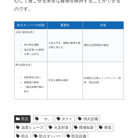
心して過ごせる安全な建物を維持することができる
のです。
防火ダンパーの役割
重要性
対策
火災の延焼を防ぐ
人命を守る、建物の被害を最
炎や煙を遮断
適切な設置場所の確認
小限に抑える
他の区画への延焼
を食い止める
煙の拡散を防ぐ
視界悪化を防ぐ
定期的な点検とメンテナンス（清
安全な避難を確保
避難路の確保
掃、部品交換）
一酸化炭素中毒の
防止
防災
「ホ」
ダクト
消火設備
温度ヒューズ
火災対策
煙感知器
煙道
防火
防火ダンパー
防災設備