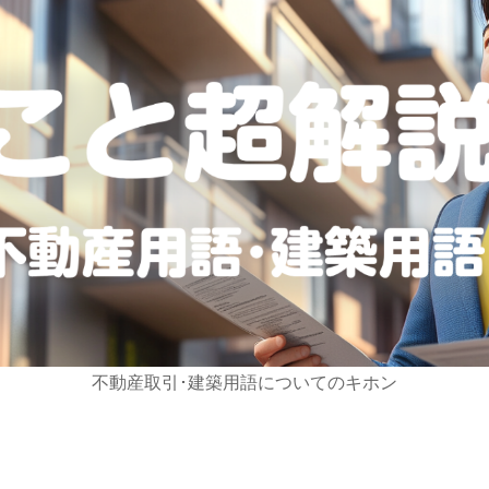
不動産取引･建築用語についてのキホン