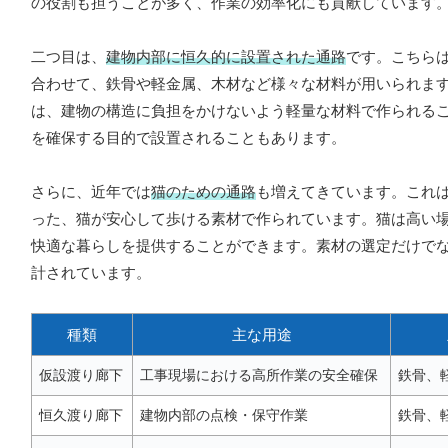
の役割も担うことが多く、作業の効率化にも貢献しています
二つ目は、
建物内部に恒久的に設置された通路
です。こちら
合わせて、鉄骨や軽金属、木材など様々な材料が用いられま
は、建物の構造に負担をかけないよう軽量な材料で作られる
を確保する目的で設置されることもあります。
さらに、近年では
猫のための通路
も増えてきています。これ
った、猫が安心して歩ける素材で作られています。猫は高い
快適な暮らしを提供することができます。素材の選定だけで
計されています。
種類
主な用途
仮設渡り廊下
工事現場における高所作業の安全確保
鉄骨、
恒久渡り廊下
建物内部の点検・保守作業
鉄骨、