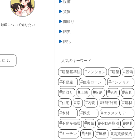
設備
賃貸
間取り
不動産について知りたい
防災
防犯
んだよ。
人気のキーワード
建築基準法
マンション
建築
設備
不動産
住宅ローン
インテリア
間取り
土地
収納
契約
家具
住宅
窓
内装
都市計画
建材
木材
採光
エクステリア
不動産売買
換気
不動産取引
建具
キッチン
法律
屋根
賃貸借契約