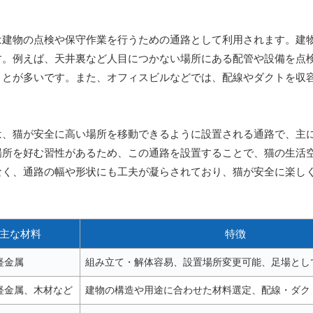
。
は建物の点検や保守作業を行うための通路として利用されます。建
す。例えば、天井裏など人目につかない場所にある配管や設備を点
ことが多いです。また、オフィスビルなどでは、配線やダクトを収
は、猫が安全に高い場所を移動できるように設置される通路で、主
場所を好む習性があるため、この通路を設置することで、猫の生活
なく、通路の幅や形状にも工夫が凝らされており、猫が安全に楽し
主な材料
特徴
軽金属
組み立て・解体容易、設置場所変更可能、足場とし
軽金属、木材など
建物の構造や用途に合わせた材料選定、配線・ダク