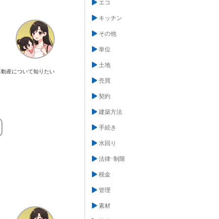
エコ
キッチン
その他
単位
土地
不動産について知りたい
売買
契約
建築方法
手続き
水回り
法律･制限
税金
管理
素材