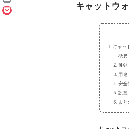
e
キャットウォ
a
E
c
m
P
e
a
o
b
i
c
o
l
キャッ
k
o
概要
e
k
種類
t
用途
安全
設置
まと