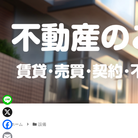
L
i
X
ホーム
設備
n
F