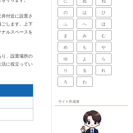
に
ぬ
ね
の
は
ひ
天井付近に設置さ
過ごします。上下
ふ
へ
ほ
ソナルスペースを
ま
み
む
め
も
や
あり、設置場所の
ゆ
よ
ら
生活に役立ってい
り
る
れ
ろ
わ
サイト作成者