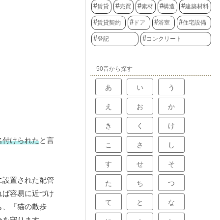
賃貸
売買
素材
構造
建築材料
賃貸契約
ドア
浴室
住宅設備
登記
コンクリート
50音から探す
あ
い
う
え
お
か
き
く
け
名付けられた
と言
こ
さ
し
す
せ
そ
に設置された配管
た
ち
つ
れば容易に近づけ
て
と
な
も、『猫の散歩
全を守ります。