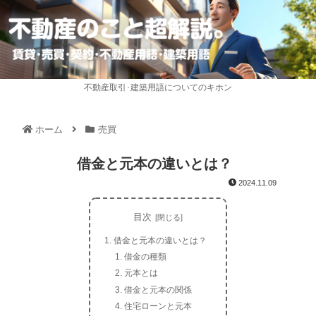
不動産取引･建築用語についてのキホン
ホーム
売買
借金と元本の違いとは？
2024.11.09
目次
借金と元本の違いとは？
借金の種類
元本とは
借金と元本の関係
住宅ローンと元本