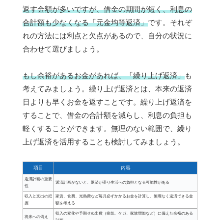
返す金額が多いですが、借金の期間が短く、利息の
合計額も少なくなる「元金均等返済」
です。それぞ
れの方法には利点と欠点があるので、自分の状況に
合わせて選びましょう。
もし余裕があるお金があれば、「繰り上げ返済」
も
考えてみましょう。繰り上げ返済とは、本来の返済
日よりも早くお金を返すことです。繰り上げ返済を
することで、借金の合計額を減らし、利息の負担も
軽くすることができます。無理のない範囲で、繰り
上げ返済を活用することも検討してみましょう。
項目
内容
返済計画の重要
返済計画がないと、返済が滞り生活への負担となる可能性がある
性
収入と支出の把
家賃、食費、光熱費など毎月必ずかかるお金を計算し、無理なく返済できる金
握
額を考える
収入の変化や予期せぬ出費（病気、ケガ、家族増加など）に備えた余裕のある
将来への備え