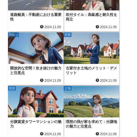
道路幅員：不動産における重要
吹付タイル：高級感と耐久性を
性
両立
2024.11.09
2024.11.09
間取り
売買
開放的な空間！吹き抜けの魅力
古家付き土地のメリット・デメ
と注意点
リット
2024.11.09
2024.11.09
賃貸
土地
分譲賃貸タワーマンションの魅
理想の我が家を求めて：分譲地
力
の魅力と注意点
2024.11.09
2024.11.09