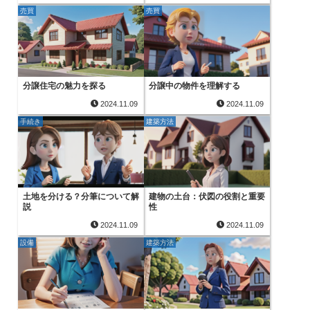
売買
売買
分譲住宅の魅力を探る
分譲中の物件を理解する
2024.11.09
2024.11.09
手続き
建築方法
土地を分ける？分筆について解
建物の土台：伏図の役割と重要
説
性
2024.11.09
2024.11.09
設備
建築方法