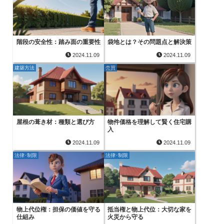
階段の安全性：踏み面の重要性
袋地とは？その問題点と解決策
2024.11.09
2024.11.09
建築方法
売買
屋根の葺き材：種類と選び方
物件価格を理解して賢く住宅購
入
2024.11.09
2024.11.09
法律･制限
法律･制限
物上代位権：担保の価値を守る
抵当権と物上代位：大切な家を
仕組み
火災から守る