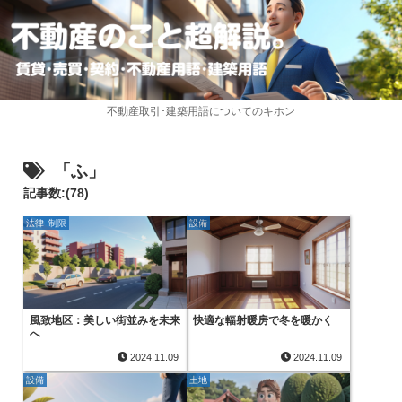
不動産取引･建築用語についてのキホン
「ふ」
記事数:(78)
法律･制限
設備
風致地区：美しい街並みを未来
快適な輻射暖房で冬を暖かく
へ
2024.11.09
2024.11.09
設備
土地