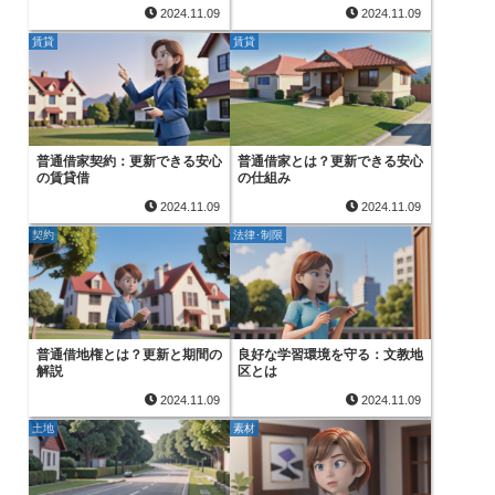
2024.11.09
2024.11.09
賃貸
賃貸
普通借家契約：更新できる安心
普通借家とは？更新できる安心
の賃貸借
の仕組み
2024.11.09
2024.11.09
契約
法律･制限
普通借地権とは？更新と期間の
良好な学習環境を守る：文教地
解説
区とは
2024.11.09
2024.11.09
土地
素材