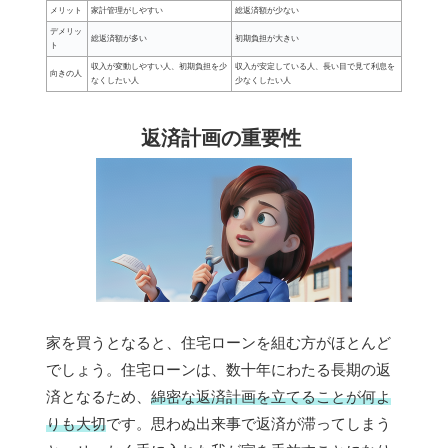
メリット
家計管理がしやすい
総返済額が少ない
デメリッ
総返済額が多い
初期負担が大きい
ト
収入が変動しやすい人、初期負担を少
収入が安定している人、長い目で見て利息を
向きの人
なくしたい人
少なくしたい人
返済計画の重要性
家を買うとなると、住宅ローンを組む方がほとんど
でしょう。住宅ローンは、数十年にわたる長期の返
済となるため、
綿密な返済計画を立てることが何よ
りも大切
です。思わぬ出来事で返済が滞ってしまう