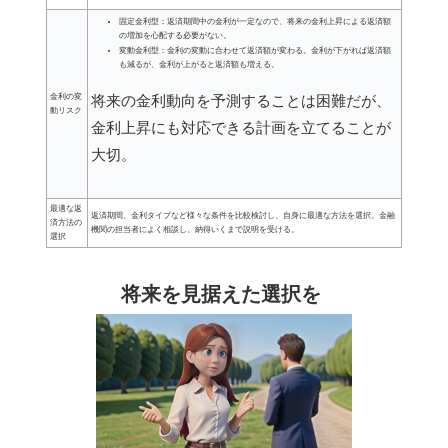
固定金利型：返済期間中の金利が一定なので、将来の金利上昇による返済額
の増加を心配する必要がない。
変動金利型：金利の変動に合わせて返済額が変わる。金利が下がれば返済額
も減るが、金利が上がると返済額も増える。
将来の金利動向を予測することは困難だが、
金利の変
動リスク
金利上昇にも対応できる計画を立てることが
大切。
最適な返
返済期間、金利タイプなど様々な条件を比較検討し、自身に最適な方法を選択。金融
済方法の
機関の担当者によく相談し、納得いくまで説明を受ける。
選択
将来を見据えた選択を