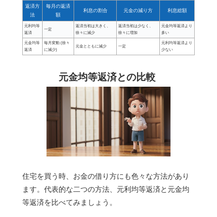
返済方
毎月の返済
利息の割合
元金の減り方
利息総額
法
額
元利均等
返済当初は大きく、
返済当初は少なく、
元金均等返済より
一定
返済
徐々に減少
徐々に増加
多い
元金均等
毎月変動 (徐々
元利均等返済より
元金とともに減少
一定
返済
に減少)
少ない
元金均等返済との比較
住宅を買う時、お金の借り方にも色々な方法があり
ます。代表的な二つの方法、元利均等返済と元金均
等返済を比べてみましょう。