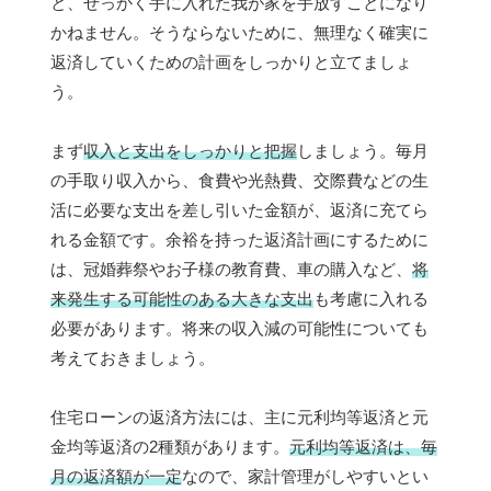
と、せっかく手に入れた我が家を手放すことになり
かねません。そうならないために、無理なく確実に
返済していくための計画をしっかりと立てましょ
う。
まず
収入と支出をしっかりと把握
しましょう。毎月
の手取り収入から、食費や光熱費、交際費などの生
活に必要な支出を差し引いた金額が、返済に充てら
れる金額です。余裕を持った返済計画にするために
は、冠婚葬祭やお子様の教育費、車の購入など、
将
来発生する可能性のある大きな支出
も考慮に入れる
必要があります。将来の収入減の可能性についても
考えておきましょう。
住宅ローンの返済方法には、主に元利均等返済と元
金均等返済の2種類があります。
元利均等返済は、毎
月の返済額が一定
なので、家計管理がしやすいとい