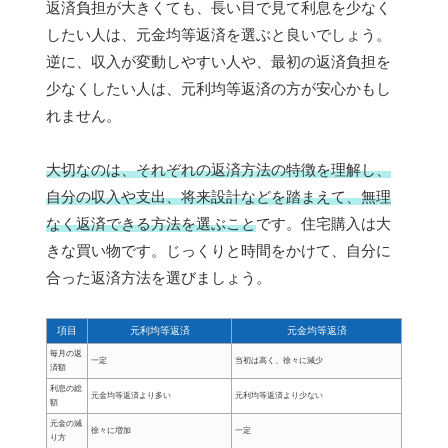
返済負担が大きくても、長い目で見て利息を少なく
したい人は、元金均等返済を選ぶと良いでしょう。
逆に、収入が変動しやすい人や、最初の返済負担を
少なくしたい人は、元利均等返済の方が安心かもし
れません。
大切なのは、それぞれの返済方法の特徴を理解し、
自分の収入や支出、将来設計などを踏まえて、無理
なく返済できる方法を選ぶこと
です。住宅購入は大
きな買い物です。じっくりと時間をかけて、自分に
合った返済方法を選びましょう。
項目
元利均等返済
元金均等返済
毎月の返
一定
当初は高く、徐々に減少
済額
利息の総
元金均等返済より多い
元利均等返済より少ない
額
元金の減
徐々に増加
一定
り方