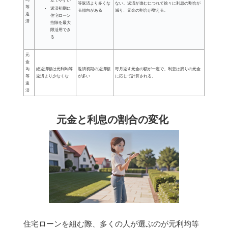
立てやすい
等返済より多くな
ない。返済が進むにつれて徐々に利息の割合が
等
返済初期に
る傾向がある
減り、元金の割合が増える。
返
住宅ローン
済
控除を最大
限活用でき
る
元
金
均
総返済額は元利均等
返済初期の返済額
毎月返す元金の額が一定で、利息は残りの元金
等
返済より少なくな
が多い
に応じて計算される。
返
済
元金と利息の割合の変化
住宅ローンを組む際、多くの人が選ぶのが元利均等