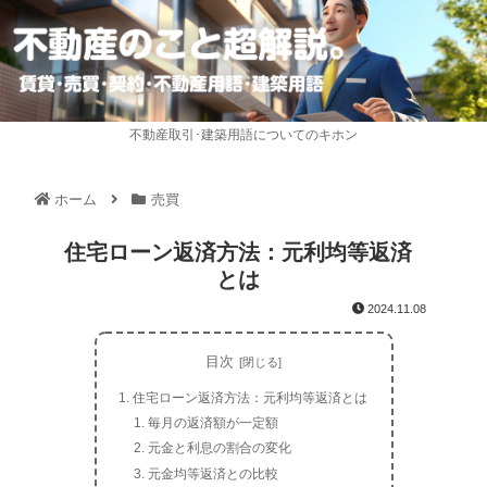
不動産取引･建築用語についてのキホン
ホーム
売買
住宅ローン返済方法：元利均等返済
とは
2024.11.08
目次
住宅ローン返済方法：元利均等返済とは
毎月の返済額が一定額
元金と利息の割合の変化
元金均等返済との比較