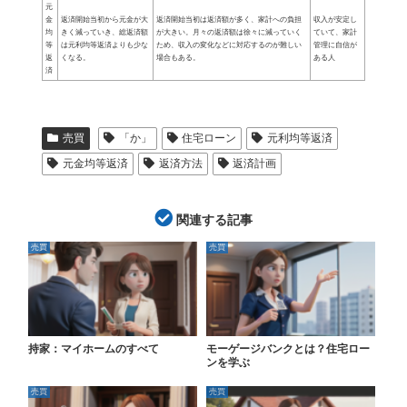
元
金
返済開始当初から元金が大
返済開始当初は返済額が多く、家計への負担
収入が安定し
均
きく減っていき、総返済額
が大きい。月々の返済額は徐々に減っていく
ていて、家計
等
は元利均等返済よりも少な
ため、収入の変化などに対応するのが難しい
管理に自信が
返
くなる。
場合もある。
ある人
済
売買
「か」
住宅ローン
元利均等返済
元金均等返済
返済方法
返済計画
関連する記事
売買
売買
持家：マイホームのすべて
モーゲージバンクとは？住宅ロー
ンを学ぶ
売買
売買