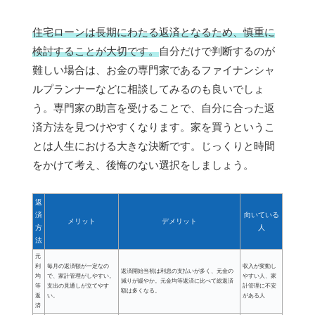
住宅ローンは長期にわたる返済となるため、慎重に
検討することが大切です。
自分だけで判断するのが
難しい場合は、お金の専門家であるファイナンシャ
ルプランナーなどに相談してみるのも良いでしょ
う。専門家の助言を受けることで、自分に合った返
済方法を見つけやすくなります。家を買うというこ
とは人生における大きな決断です。じっくりと時間
をかけて考え、後悔のない選択をしましょう。
返
済
向いている
メリット
デメリット
方
人
法
元
利
毎月の返済額が一定なの
収入が変動し
返済開始当初は利息の支払いが多く、元金の
均
で、家計管理がしやすい。
やすい人、家
減りが緩やか。元金均等返済に比べて総返済
等
支出の見通しが立てやす
計管理に不安
額は多くなる。
返
い。
がある人
済