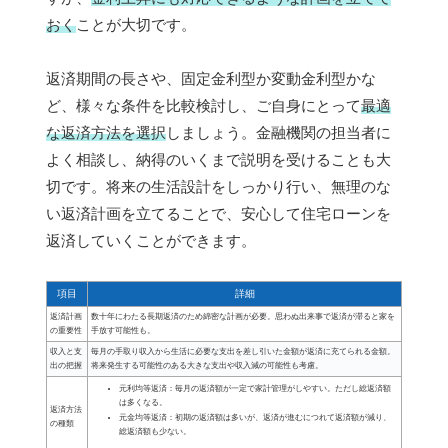
おく
ことが大切です。
返済期間の長さや、固定金利型か変動金利型かな
ど、様々な条件を比較検討し、ご自身にとって
最適
な返済方法を選択
しましょう。金融機関の担当者に
よく相談し、納得のいくまで説明を受けることも大
切です。将来の生活設計をしっかり行い、無理のな
い返済計画を立てることで、安心して住宅ローンを
返済していくことができます。
項目
詳細
返済計画
数十年にわたる長期返済のため綿密な計画が必要。思わぬ出来事で返済が滞ると家を
の重要性
手放す可能性も。
収入と支
毎月の手取り収入から生活に必要な支出を差し引いた金額が返済に充てられる金額。
出の把握
将来発生する可能性のある大きな支出や収入減の可能性も考慮。
元利均等返済：毎月の返済額が一定で家計管理がしやすい。ただし総返済額
は多くなる。
返済方法
元金均等返済：初期の返済額は多いが、返済が進むにつれて返済額が減り、
の種類
総返済額も少ない。