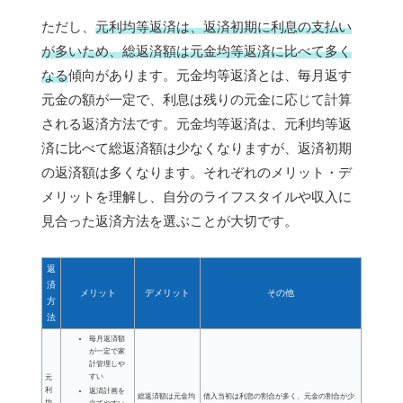
ただし、
元利均等返済は、返済初期に利息の支払い
が多いため、総返済額は元金均等返済に比べて多く
なる
傾向があります。元金均等返済とは、毎月返す
元金の額が一定で、利息は残りの元金に応じて計算
される返済方法です。元金均等返済は、元利均等返
済に比べて総返済額は少なくなりますが、返済初期
の返済額は多くなります。それぞれのメリット・デ
メリットを理解し、自分のライフスタイルや収入に
見合った返済方法を選ぶことが大切です。
返
済
メリット
デメリット
その他
方
法
毎月返済額
が一定で家
計管理しや
すい
元
利
返済計画を
総返済額は元金均
借入当初は利息の割合が多く、元金の割合が少
均