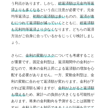
う利点があります。しかし、
総返済額は元金均等返
済よりも多くなる
という点に注意が必要です。元金
均等返済は、
初期の返済額は多い
ものの、
返済が進
むにつれて返済額が減っていく
とともに、
総返済額
も元利均等返済より少なく
なります。どちらの返済
方法がご自身に合っているかをじっくり検討しまし
ょう。
さらに、
金利の変動リスク
についても考慮すること
が重要です。固定金利型は、返済期間中の金利が一
定なので、将来の金利上昇による返済額の増加を心
配する必要がありません。一方、変動金利型は、金
利の変動に合わせて返済額が変わります。金利が下
がれば返済額も減りますが、
金利が上がると返済額
も増える
ため、家計への負担が大きくなる可能性が
あります。将来の金利動向を予測することは困難で
すが、
金利上昇にも対応できるような計画を立てて