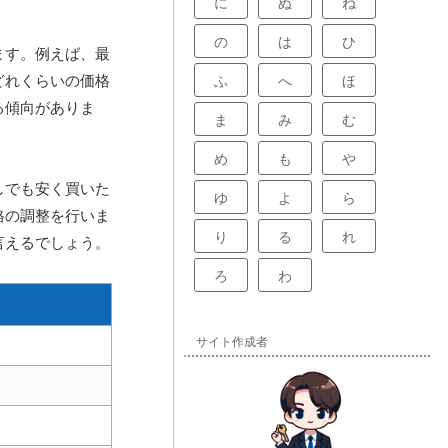
に
ぬ
ね
の
は
ひ
ます。例えば、最
どれくらいの価格
ふ
へ
ほ
る傾向がありま
ま
み
む
め
も
や
しでも安く買いた
ゆ
よ
ら
格の調整を行いま
り
る
れ
言えるでしょう。
ろ
わ
サイト作成者