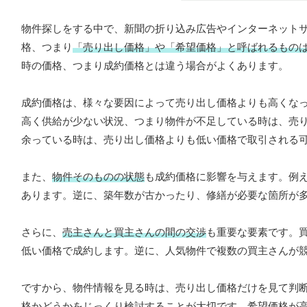
物件探しをする中で、新聞の折り込み広告やインターネット
格、つまり
「売り出し価格」や「希望価格」と呼ばれるもの
時の価格、つまり成約価格とは違う場合がよくあります。
成約価格は、様々な要因によって売り出し価格よりも高くな
高く供給が少ない状況、つまり物件が不足している時は、売
余っている時は、売り出し価格よりも低い価格で取引される
また、
物件そのものの状態
も成約価格に影響を与えます。例
あります。逆に、築年数が古かったり、修繕が必要な箇所が
さらに、
売主さんと買主さんの間の交渉
も重要な要素です。
低い価格で成約します。逆に、人気物件で複数の買主さんが
ですから、物件情報を見る時は、売り出し価格だけを見て判
格かどうかをじっくり検討することが大切です。希望価格が