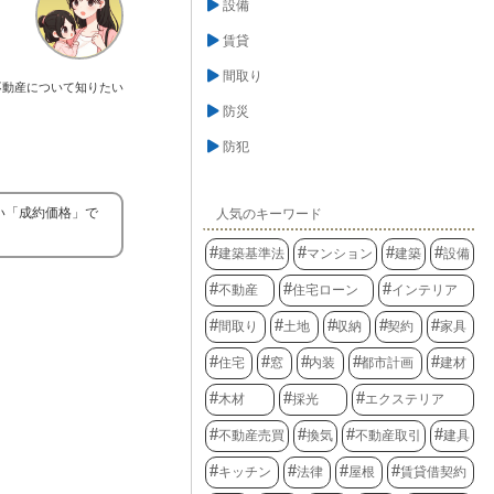
設備
賃貸
間取り
不動産について知りたい
防災
防犯
い「成約価格」で
人気のキーワード
建築基準法
マンション
建築
設備
不動産
住宅ローン
インテリア
間取り
土地
収納
契約
家具
住宅
窓
内装
都市計画
建材
木材
採光
エクステリア
不動産売買
換気
不動産取引
建具
キッチン
法律
屋根
賃貸借契約