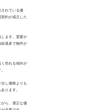
示されている価
買契約が成立した
係します。需要が
供給過多で物件が
高く売れる傾向が
す。
り出し価格よりも
もあります。
ながら、適正な価
意が必要です。