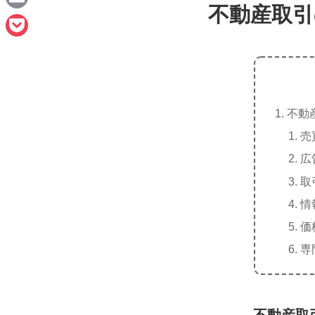
e
不動産取引
a
E
c
m
P
e
a
o
b
i
c
o
l
不動
k
o
売
e
k
広
t
取
情
価
専