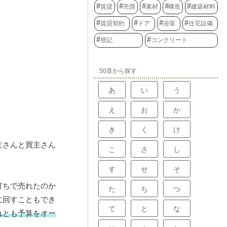
賃貸
売買
素材
構造
建築材料
賃貸契約
ドア
浴室
住宅設備
登記
コンクリート
50音から探す
あ
い
う
え
お
か
き
く
け
主さんと買主さん
こ
さ
し
す
せ
そ
打ちで売れたのか
た
ち
つ
に回すこともでき
て
と
な
れとも予算をオー