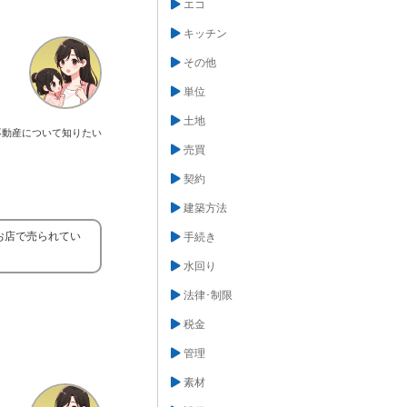
エコ
キッチン
その他
単位
土地
不動産について知りたい
売買
契約
建築方法
お店で売られてい
手続き
水回り
法律･制限
税金
管理
素材