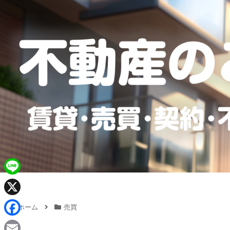
L
i
X
ホーム
売買
n
F