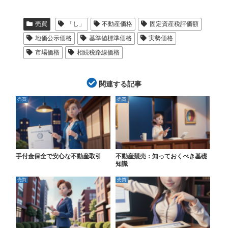
売買
「し」
不動産価格
固定資産税評価額
地価公示価格
基準値標準価格
実勢価格
市場価格
相続税路線価格
関連する記事
売買
売買
手付金保全で安心な不動産取引
不動産競売：知っておくべき基礎
知識
売買
売買