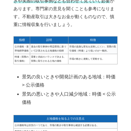
きや実際の取引事例なども合わせて見ていく必要
が
あります。専門家の意見を聞くことも参考になりま
す。不動産取引は大きなお金が動くものなので、慎
重に情報収集を行いましょう。
指標
説明
特徴
公示価格・基
過去の取引事例や周辺環境に基づ
市場の急激な変化を反映しにくい。実際の取
準地標準価格
いて計算される土地価格の指標
引価格（時価）より低いのが一般的。
時価（実際の
需要と供給のバランスで決まる、
市場の動きに連動して変動する。
取引価格）
実際に取引される土地の価格
景気の良いときや開発計画のある地域：時価
> 公示価格
景気の悪いときや人口減少地域：時価 < 公示
価格
土地価格を知る上での注意点
公示価格等は目安の一つであり、市場の動きや取引事例も確認する必要がある。