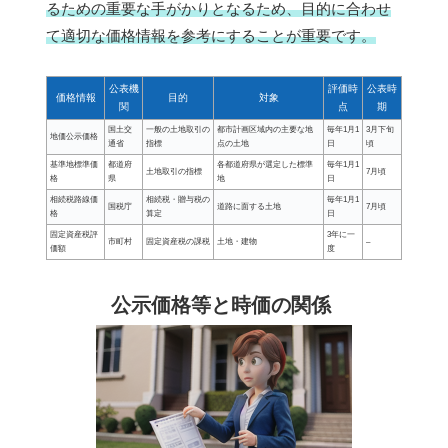
るための重要な手がかりとなるため、目的に合わせ
て適切な価格情報を参考にすることが重要です。
公表機
評価時
公表時
価格情報
目的
対象
関
点
期
国土交
一般の土地取引の
都市計画区域内の主要な地
毎年1月1
3月下旬
地価公示価格
通省
指標
点の土地
日
頃
基準地標準価
都道府
各都道府県が選定した標準
毎年1月1
土地取引の指標
7月頃
格
県
地
日
相続税路線価
相続税・贈与税の
毎年1月1
国税庁
道路に面する土地
7月頃
格
算定
日
固定資産税評
3年に一
市町村
固定資産税の課税
土地・建物
–
価額
度
公示価格等と時価の関係