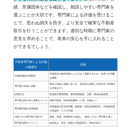
績、所属団体などを確認し、相談しやすい専門家を
選ぶことが大切です。専門家による評価を受けるこ
とで、思わぬ損失を防ぎ、より安全で確実な不動産
取引を行うことができます。適切な時期に専門家の
意見を求めることで、将来の安心を手に入れること
ができるでしょう。
不動産専門家による評価
詳細
の重要性
市場状況や物件状態により大きく変動するため、自身での判断
不動産価値の変動性
は困難
豊富な知識と経験に基づき、多角的な調査と市場分析で客観的
専門家の知識と経験
な評価を行う
評価方法
周辺取引事例調査、物件状態確認、法律・税金知識活用
専門家活用が特に重要なケース
高額不動産、特殊用途建物（工場、店舗など）
売買価格の妥当性判断、相続税・固定資産税算出、不動産投資
専門家評価の活用場面
の収益性・リスク評価
信頼できる専門家の選び方
資格、実績、所属団体を確認し、相談しやすい専門家を選ぶ
専門家活用のメリット
損失防止、安全・確実な不動産取引、将来の安心