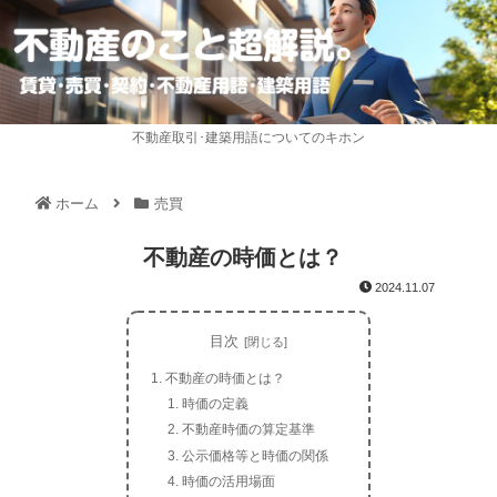
不動産取引･建築用語についてのキホン
ホーム
売買
不動産の時価とは？
2024.11.07
目次
不動産の時価とは？
時価の定義
不動産時価の算定基準
公示価格等と時価の関係
時価の活用場面