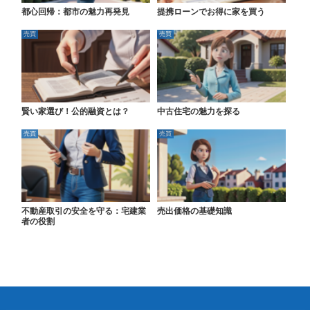
都心回帰：都市の魅力再発見
提携ローンでお得に家を買う
売買
売買
賢い家選び！公的融資とは？
中古住宅の魅力を探る
売買
売買
不動産取引の安全を守る：宅建業
売出価格の基礎知識
者の役割