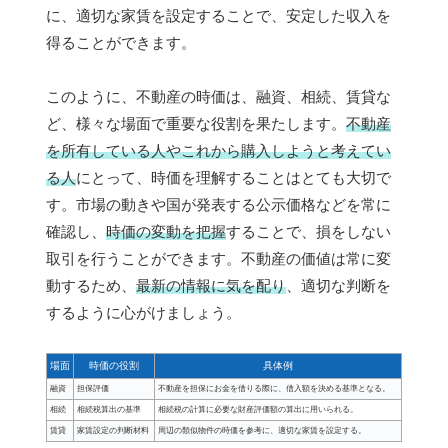
に、適切な家賃を設定することで、安定した収入を
得ることができます。
このように、不動産の時価は、融資、相続、賃貸な
ど、様々な場面で重要な役割を果たします。
不動産
を所有している人やこれから購入しようと考えてい
る人
にとって、時価を理解することはとても大切で
す。市場の動きや国が発表する公示価格などを常に
確認し、
時価の変動を把握
することで、損をしない
取引を行うことができます。不動産の価値は常に変
動するため、
最新の情報に気を配り
、適切な判断を
するように心がけましょう。
場面
時価の役割
具体例
融資
担保評価
不動産を担保にお金を借りる際に、借入額を決める基準となる。
相続
相続税算出の基準
相続税の計算に必要な財産評価額の算出に用いられる。
賃貸
家賃設定の判断材料
周辺の類似物件の時価を参考に、適切な家賃を設定する。