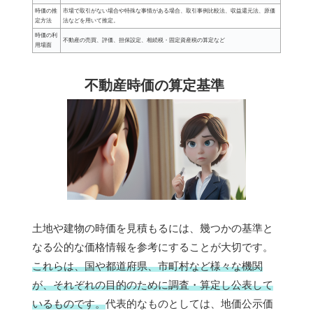
時価の推
市場で取引がない場合や特殊な事情がある場合、取引事例比較法、収益還元法、原価
定方法
法などを用いて推定。
時価の利
不動産の売買、評価、担保設定、相続税・固定資産税の算定など
用場面
不動産時価の算定基準
土地や建物の時価を見積もるには、幾つかの基準と
なる公的な価格情報を参考にすることが大切です。
これらは、国や都道府県、市町村など様々な機関
が、それぞれの目的のために調査・算定し公表して
いるものです。
代表的なものとしては、地価公示価