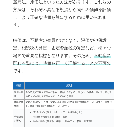
還元法、原価法といった方法があります。これらの
方法は、それぞれ異なる視点から物件の価値を評価
し、より正確な時価を算出するために用いられま
す。
時価は、不動産の売買だけでなく、評価や担保設
定、相続税の算定、固定資産税の算定など、様々な
場面で重要な指標となります。そのため、
不動産に
関わる際には、時価を正しく理解することが不可欠
です。
項目
説明
時価の定
ある時点で市場で取引が行われた場合に成立すると考えられる価格。買い手と売り手
義
の双方が納得して取引が成立するであろう価格。
価格変動
需要と供給のバランス。需要が高く供給が少ない物件は価格が上がりやすく、需要が
要因
低く供給が多い物件は価格が下がりやすい。
市場の動向（景気、金利、人口、地域開発など）
時価決定
類似物件の取引事例（価格、条件）
の要素
物件の特性（築年数、状態、土地の広さ、形状、周辺環境）