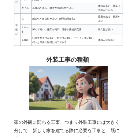
材
価格が高い、施工に
タイル
高級感がある、耐久性や耐火性が高い
手間がかかる
重量がある、費用が
瓦
耐久性や耐火性が高い、断熱効果が高い
高い
屋
スレー
根
薄くて軽い、施工が簡単、価格が比較的安価
耐久性が低い
ト
材
軽量で耐久性が高い、耐火性が高い、デザイン性が高い、
金属板
価格がやや高い
様々な形状の屋根に施工できる
外装工事の種類
家の外観に関わる工事、つまり外装工事には大きく
分けて、新しく家を建てる際に必要な工事と、既に