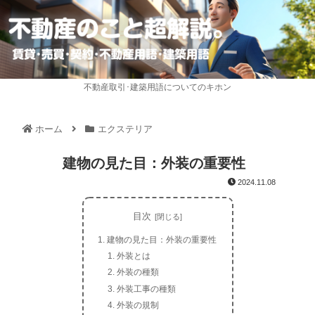
不動産取引･建築用語についてのキホン
ホーム
エクステリア
建物の見た目：外装の重要性
2024.11.08
目次
建物の見た目：外装の重要性
外装とは
外装の種類
外装工事の種類
外装の規制