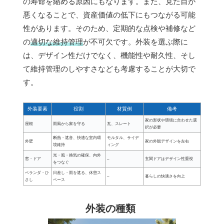
の寿命を縮める原因にもなります。また、見た目が
悪くなることで、資産価値の低下にもつながる可能
性があります。そのため、定期的な点検や補修など
の
適切な維持管理
が不可欠です。外装を選ぶ際に
は、デザイン性だけでなく、機能性や耐久性、そし
て維持管理のしやすさなども考慮することが大切で
す。
外装要素
役割
材質例
備考
家の形状や環境に合わせた選
屋根
雨風から家を守る
瓦、スレート
択が必要
断熱・遮音、快適な室内環
モルタル、サイデ
外壁
家の外観デザインを左右
境維持
ィング
光・風・換気の確保、内外
窓・ドア
–
玄関ドアはデザイン性重視
をつなぐ
ベランダ・ひ
日差し・雨を遮る、休憩ス
–
暮らしの快適さを向上
さし
ペース
外装の種類