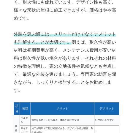
く、耐火性にも優れています。デザイン性も高く、
様々な形状の屋根に施工できますが、価格はやや高
めです。
外装を選ぶ際には、メリットだけでなくデメリット
も理解することが大切です。
例えば、耐久性が高い
材料は初期費用が高く、メンテナンス費用が安い材
料は耐久性が低い場合があります。それぞれの材料
の特徴を理解し、家の立地条件や気候なども考慮し
て、最適な外装を選びましょう。専門家の助言を聞
きながら、じっくりと検討することをお勧めしま
す。
項
種類
メリット
デメリット
目
モルタ
自由な形に仕上げられる、価格が比較的安価
ひび割れしやすい
ル
外
サイデ
施工が簡単で工期が短縮できる、デザインや色が豊富、耐
壁
–
ィング
久性が高い