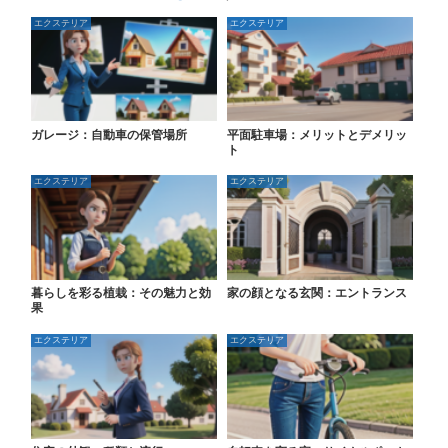
エクステリア
エクステリア
ガレージ：自動車の保管場所
平面駐車場：メリットとデメリッ
ト
エクステリア
エクステリア
暮らしを彩る植栽：その魅力と効
家の顔となる玄関：エントランス
果
エクステリア
エクステリア