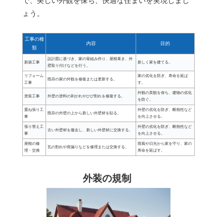
で、美しい外観を保ち、快適な住まいを実現しまし
ょう。
工事の種
内容
目的
類
設計図に基づき、家の骨組み作り、屋根葺き、外
新築工事
新しく家を建てる。
壁取り付けなどを行う。
リフォーム
家の劣化を防ぎ、寿命を延ば
既存の家の外観を修復または更新する。
工事
す。
外観の美観を保ち、建物の劣化
塗装工事
外壁の塗料の剥がれやひび割れを修復する。
を防ぐ。
重ね張り工
外壁の劣化を防ぎ、断熱性など
既存の外壁の上から新しい外壁材を貼る。
事
を向上させる。
張り替え工
外壁の劣化を防ぎ、断熱性など
古い外壁材を撤去し、新しい外壁材に交換する。
事
を向上させる。
屋根の修
雨風や日光から家を守り、家の
瓦の割れや雨漏りなどを修理または交換する。
理・交換
寿命を延ばす。
外装の規制