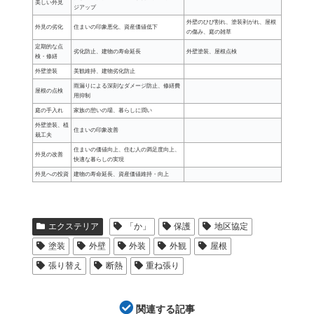
美しい外見
ジアップ
外壁のひび割れ、塗装剥がれ、屋根
外見の劣化
住まいの印象悪化、資産価値低下
の傷み、庭の雑草
定期的な点
劣化防止、建物の寿命延長
外壁塗装、屋根点検
検・修繕
外壁塗装
美観維持、建物劣化防止
雨漏りによる深刻なダメージ防止、修繕費
屋根の点検
用抑制
庭の手入れ
家族の憩いの場、暮らしに潤い
外壁塗装、植
住まいの印象改善
栽工夫
住まいの価値向上、住む人の満足度向上、
外見の改善
快適な暮らしの実現
外見への投資
建物の寿命延長、資産価値維持・向上
エクステリア
「か」
保護
地区協定
塗装
外壁
外装
外観
屋根
張り替え
断熱
重ね張り
関連する記事