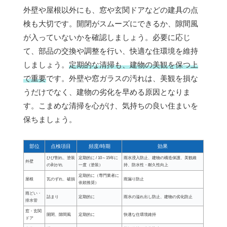
外壁や屋根以外にも、窓や玄関ドアなどの建具の点
検も大切です。開閉がスムーズにできるか、隙間風
が入っていないかを確認しましょう。必要に応じ
て、部品の交換や調整を行い、快適な住環境を維持
しましょう。
定期的な清掃も、建物の美観を保つ上
で重要
です。外壁や窓ガラスの汚れは、美観を損な
うだけでなく、建物の劣化を早める原因となりま
す。こまめな清掃を心がけ、気持ちの良い住まいを
保ちましょう。
部位
点検項目
頻度/時期
効果
ひび割れ、塗装
定期的に / 10～15年に
雨水浸入防止、建物の構造保護、美観維
外壁
の剥がれ
一度（塗装）
持、防水性・耐久性向上
定期的に（専門業者に
屋根
瓦のずれ、破損
雨漏り防止
依頼推奨）
雨どい・
詰まり
定期的に
雨水の溢れ出し防止、建物の劣化防止
排水管
窓・玄関
開閉、隙間風
定期的に
快適な住環境維持
ドア