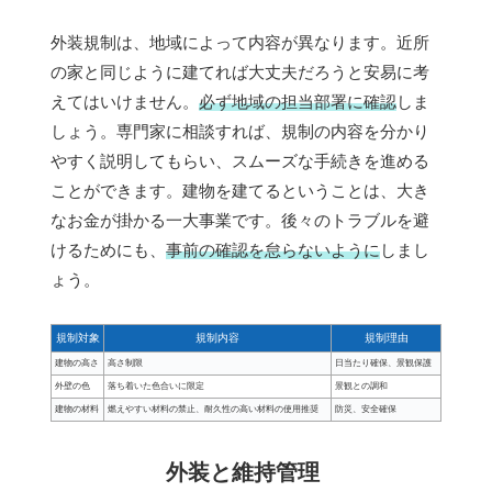
外装規制は、地域によって内容が異なります。近所
の家と同じように建てれば大丈夫だろうと安易に考
えてはいけません。
必ず地域の担当部署に確認
しま
しょう。専門家に相談すれば、規制の内容を分かり
やすく説明してもらい、スムーズな手続きを進める
ことができます。建物を建てるということは、大き
なお金が掛かる一大事業です。後々のトラブルを避
けるためにも、
事前の確認を怠らないように
しまし
ょう。
規制対象
規制内容
規制理由
建物の高さ
高さ制限
日当たり確保、景観保護
外壁の色
落ち着いた色合いに限定
景観との調和
建物の材料
燃えやすい材料の禁止、耐久性の高い材料の使用推奨
防災、安全確保
外装と維持管理