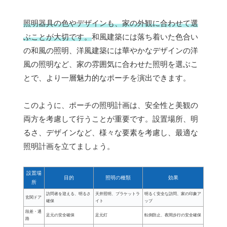
照明器具の色やデザインも、家の外観に合わせて選
ぶことが大切です。
和風建築には落ち着いた色合い
の和風の照明、洋風建築には華やかなデザインの洋
風の照明など、家の雰囲気に合わせた照明を選ぶこ
とで、より一層魅力的なポーチを演出できます。
このように、ポーチの照明計画は、安全性と美観の
両方を考慮して行うことが重要です。設置場所、明
るさ、デザインなど、様々な要素を考慮し、最適な
照明計画を立てましょう。
設置場
目的
照明の種類
効果
所
訪問者を迎える、明るさ
天井照明、ブラケットラ
明るく安全な訪問、家の印象ア
玄関ドア
確保
イト
ップ
段差・通
足元の安全確保
足元灯
転倒防止、夜間歩行の安全確保
路