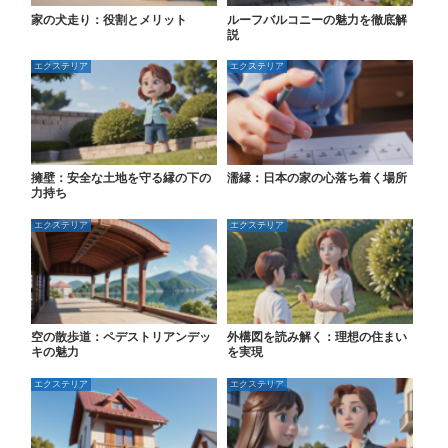
家の犬走り：役割とメリット
ルーフバルコニーの魅力を徹底解
説
エクステリア
エクステリア
擁壁：安全な土地を守る縁の下の
濡縁：日本の家の心落ち着く場所
力持ち
エクステリア
エクステリア
空の散歩道：ペデストリアンデッ
外構図を読み解く：理想の住まい
キの魅力
を実現
エクステリア
エクステリア