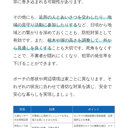
罪に巻き込まれる可能性があります。
その他にも、
近所の人とあいさつを交わしたり、地
域の見守り活動に参加したりする
など、日頃から地
域との繋がりを深めておくことも、防犯対策として
有効です。また、
植木や塀の高さを調整して、外か
ら見通しを良くする
ことも大切です。死角をなくす
ことで、不審者が隠れにくくなり、犯罪の発生率を
下げることができます。
ポーチの形状や周辺環境は家ごとに異なります。そ
れぞれの状況に合わせて適切な対策を講じ、安全で
安心な暮らしを実現しましょう。
対策
効果
ポイント
人感センサー
不審者に心理的プレッシャーを与え、
センサーの感知範囲や照射範囲、設置
付き照明設置
侵入を思いとどまらせる。
場所などを考慮。
防犯カメラ設
設置場所やカメラの種類を検討。スマ
犯罪抑止効果、証拠を残す。