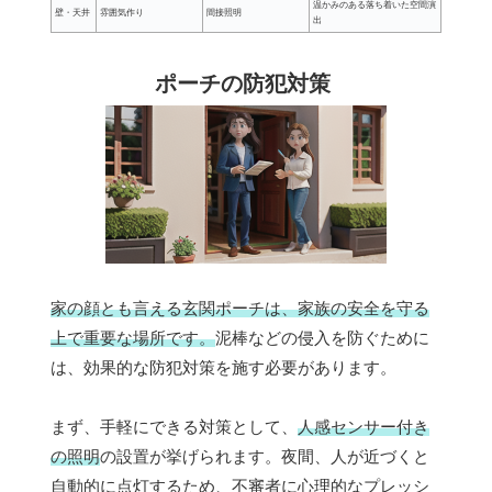
温かみのある落ち着いた空間演
壁・天井
雰囲気作り
間接照明
出
ポーチの防犯対策
家の顔とも言える玄関ポーチは、家族の安全を守る
上で重要な場所です。
泥棒などの侵入を防ぐために
は、効果的な防犯対策を施す必要があります。
まず、手軽にできる対策として、
人感センサー付き
の照明
の設置が挙げられます。夜間、人が近づくと
自動的に点灯するため、不審者に心理的なプレッシ