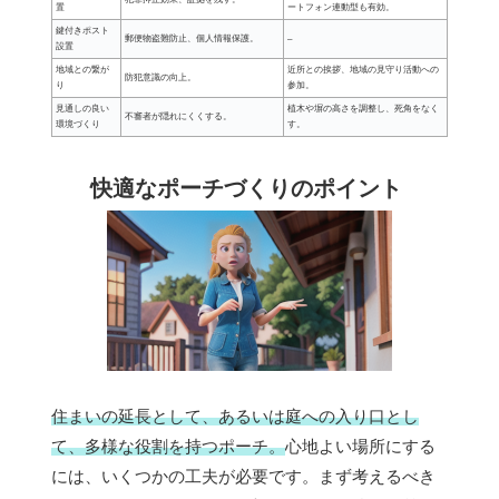
置
ートフォン連動型も有効。
鍵付きポスト
郵便物盗難防止、個人情報保護。
–
設置
地域との繋が
近所との挨拶、地域の見守り活動への
防犯意識の向上。
り
参加。
見通しの良い
植木や塀の高さを調整し、死角をなく
不審者が隠れにくくする。
環境づくり
す。
快適なポーチづくりのポイント
住まいの延長として、あるいは庭への入り口とし
て、多様な役割を持つポーチ。
心地よい場所にする
には、いくつかの工夫が必要です。まず考えるべき