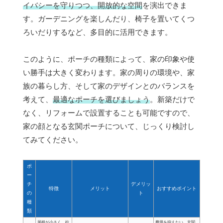
イバシーを守りつつ、開放的な空間
を演出できま
す。ガーデニングを楽しんだり、椅子を置いてくつ
ろいだりするなど、多目的に活用できます。
このように、ポーチの種類によって、家の印象や使
い勝手は大きく変わります。家の周りの環境や、家
族の暮らし方、そして家のデザインとのバランスを
考えて、
最適なポーチを選びましょう
。新築だけで
なく、リフォームで設置することも可能ですので、
家の顔となる玄関ポーチについて、じっくり検討し
てみてください。
ポ
ー
チ
デメリッ
特徴
メリット
おすすめポイント
の
ト
種
類
屋根が小さく、柱
費用を抑えたい、玄関