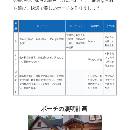
の環境や、家族の暮らし方に合わせて、最適な素材
を選び、快適で美しいポーチを作りましょう。
素
メリット
デメリット
雰囲気
その他
材
定期的なお手入れ
訪れる人
温もりがある、香りが良い、安らぎの空間
が必要（塗料の塗
木
温かい
を優しく
を演出
り直し、腐食部分
包み込む
の交換）
水拭きだ
タ
色や模様が豊富、高級感がある、汚れにく
けで簡単
イ
–
華やか、高級
い、掃除がしやすい
に汚れを
ル
落とせる
コ
ン
耐久性が高い、雨風や地震に強い、長期間
シンプル、落
水で洗い
ク
使用可能、建て替え費用を抑える、色合い
ち着いた、個
流すだけ
–
リ
や模様のバリエーション豊富、汚れに強
性的なデザイ
で綺麗に
ー
い、掃除が簡単
ンも可能
なる
ト
ポーチの照明計画