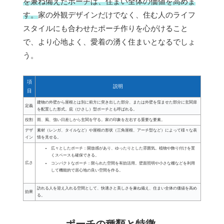
を兼ね備えたポーチは、住まい全体の価値を高めま
す。
家の外観デザインだけでなく、住む人のライフ
スタイルにも合わせたポーチ作りを心がけること
で、より心地よく、愛着の湧く住まいとなるでしょ
う。
項
説明
目
建物の外壁から屋根とは別に前方に突き出した部分、または外壁を窪ませた部分に玄関扉
定義
を配置した形式。庇（ひさし）型ポーチとも呼ばれる。
役割
雨、風、強い日差しから玄関を守る。家の印象を左右する重要な要素。
デザ
素材（レンガ、タイルなど）や屋根の形状（三角屋根、アーチ型など）によって様々な表
イン
情を見せる。
広々としたポーチ：開放感があり、ゆったりとした雰囲気。植物や飾り付けを置
くスペースも確保できる。
広さ
コンパクトなポーチ：限られた空間を有効活用。壁面照明や小さな棚などを利用
して機能的で居心地の良い空間を作る。
訪れる人を迎え入れる空間として、快適さと美しさを兼ね備え、住まい全体の価値を高め
効果
る。
ポーチの種類と特徴