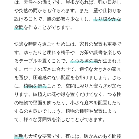
は、天候への備えです。屋根があれば、強い日差し
や突然の雨からも守られます。また、壁や仕切りを
設けることで、風の影響を少なくし、
より穏やかな
空間
を作ることができます。
快適な時間を過ごすためには、家具の配置も重要で
す。ゆったりと座れる椅子や、お茶や読書を楽しめ
るテーブルを置くことで、
くつろぎの場
が生まれま
す。ポーチの広さに合わせて、適切な大きさの家具
を選び、圧迫感のない配置を心掛けましょう。さら
に、
植物を飾る
ことで、空間に彩りと安らぎが加わ
ります。鉢植えの花や緑を置くだけでなく、つる性
の植物で壁面を飾ったり、小さな庭木を配置したり
するのも良いでしょう。植物の種類や配置によっ
て、様々な雰囲気を楽しむことができます。
照明
も大切な要素です。夜には、暖かみのある間接