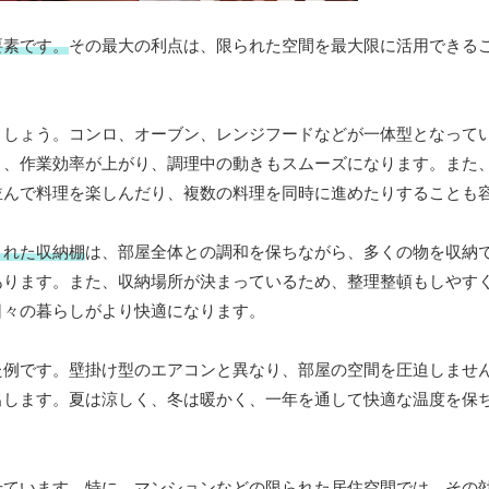
要素です。
その最大の利点は、限られた空間を最大限に活用できる
ましょう。コンロ、オーブン、レンジフードなどが一体型となって
り、作業効率が上がり、調理中の動きもスムーズになります。また
並んで料理を楽しんだり、複数の料理を同時に進めたりすることも
まれた収納棚
は、部屋全体との調和を保ちながら、多くの物を収納
あります。また、収納場所が決まっているため、整理整頓もしやす
日々の暮らしがより快適になります。
た例です。壁掛け型のエアコンと異なり、部屋の空間を圧迫しませ
出します。夏は涼しく、冬は暖かく、一年を通して快適な温度を保
せています。特に、マンションなどの限られた居住空間では、その