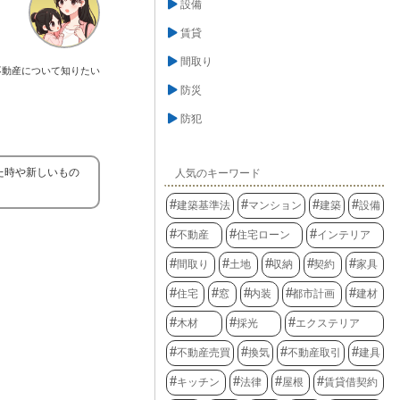
設備
賃貸
間取り
不動産について知りたい
防災
防犯
た時や新しいもの
人気のキーワード
建築基準法
マンション
建築
設備
不動産
住宅ローン
インテリア
間取り
土地
収納
契約
家具
住宅
窓
内装
都市計画
建材
木材
採光
エクステリア
不動産売買
換気
不動産取引
建具
キッチン
法律
屋根
賃貸借契約