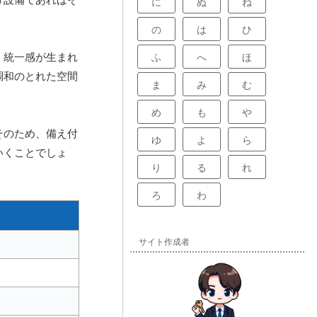
に
ぬ
ね
の
は
ひ
、統一感が生まれ
ふ
へ
ほ
調和のとれた空間
ま
み
む
め
も
や
そのため、備え付
ゆ
よ
ら
いくことでしょ
り
る
れ
ろ
わ
サイト作成者