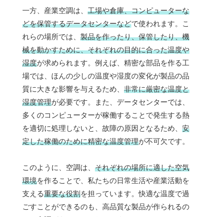
一方、産業空調は、
工場や倉庫、コンピューターな
どを保管するデータセンターなど
で使われます。こ
れらの場所では、
製品を作ったり、保管したり、機
械を動かすために、それぞれの目的に合った温度や
湿度
が求められます。例えば、精密な部品を作る工
場では、ほんの少しの温度や湿度の変化が製品の品
質に大きな影響を与えるため、
非常に厳密な温度と
湿度管理
が必要です。また、データセンターでは、
多くのコンピューターが稼働することで発生する熱
を適切に処理しないと、故障の原因となるため、
安
定した稼働のために精密な温度管理
が不可欠です。
このように、空調は、
それぞれの場所に適した空気
環境
を作ることで、私たちの日常生活や産業活動を
支える
重要な役割
を担っています。快適な温度で過
ごすことができるのも、高品質な製品が作られるの