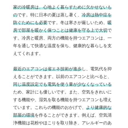
家の冷暖房は、心地よく暮らすために欠かせないも
の
です。特に日本の夏は蒸し暑く、
冷房は熱中症を
防ぐためにも必要
です。冬は寒さが厳しいため、
暖
房で部屋を暖かく保つことは健康を守る上で大切
で
す。冷房と暖房、両方の機能を持つエアコンは、一
年を通して快適な温度を保ち、健康的な暮らしを支
えてくれます。
最近のエアコンは省エネ技術が進歩
し、電気代を抑
えることができます。以前のエアコンと比べると、
同じ温度設定でも電気を使う量が少なくなっている
ため、家計にも優しいです。また、空気をきれいに
する機能や、湿気を取る機能を持つエアコンも増え
ています。これらの機能のおかげで、
より健康的な
部屋の環境
を作ることができます。例えば、空気清
浄機能は花粉やほこりを取り除き、アレルギーのあ