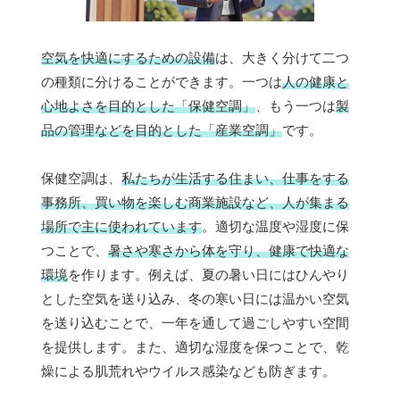
空気を快適にするための設備
は、大きく分けて二つ
の種類に分けることができます。一つは
人の健康と
心地よさを目的とした「保健空調」
、もう一つは
製
品の管理などを目的とした「産業空調」
です。
保健空調は、
私たちが生活する住まい、仕事をする
事務所、買い物を楽しむ商業施設など、人が集まる
場所で主に使われています
。適切な温度や湿度に保
つことで、
暑さや寒さから体を守り、健康で快適な
環境
を作ります。例えば、夏の暑い日にはひんやり
とした空気を送り込み、冬の寒い日には温かい空気
を送り込むことで、一年を通して過ごしやすい空間
を提供します。また、適切な湿度を保つことで、乾
燥による肌荒れやウイルス感染なども防ぎます。