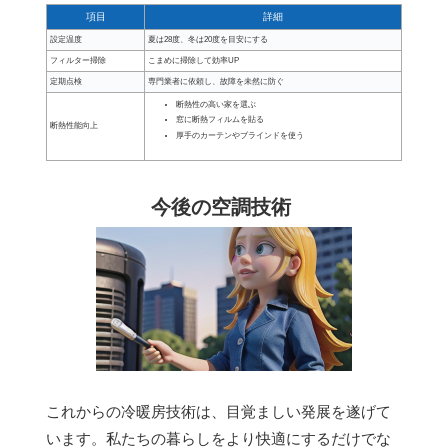
項目
詳細
設定温度
夏は28度、冬は20度を目安にする
フィルター掃除
こまめに掃除して効率UP
定期点検
専門業者に依頼し、故障を未然に防ぐ
断熱性の高い家を選ぶ
窓に断熱フィルムを貼る
断熱性能向上
厚手のカーテンやブラインドを使う
今後の空調技術
これからの冷暖房技術は、目覚ましい発展を遂げて
います。私たちの暮らしをより快適にするだけでな