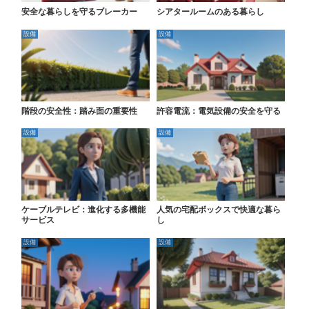
安全な暮らしを守るブレーカー
シアタールームのある暮らし
設備
設備
階段の安全性：踏み面の重要性
許容電流：電気設備の安全を守る
設備
設備
ケーブルテレビ：進化する多機能
人気の宅配ボックスで快適な暮ら
サービス
し
設備
設備