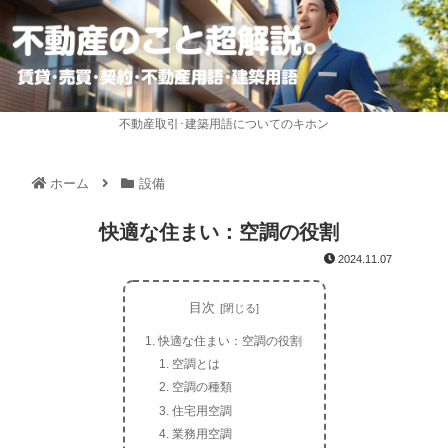
不動産取引･建築用語についてのキホン
ホーム
設備
快適な住まい：空調の役割
2024.11.07
目次
快適な住まい：空調の役割
空調とは
空調の種類
住宅用空調
業務用空調