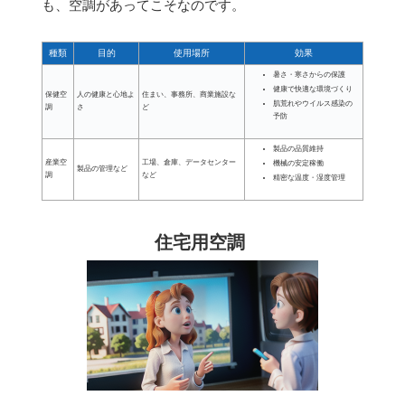
も、空調があってこそなのです。
種類
目的
使用場所
効果
暑さ・寒さからの保護
健康で快適な環境づくり
保健空
人の健康と心地よ
住まい、事務所、商業施設な
肌荒れやウイルス感染の
調
さ
ど
予防
製品の品質維持
産業空
工場、倉庫、データセンター
機械の安定稼働
製品の管理など
調
など
精密な温度・湿度管理
住宅用空調