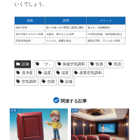
いくでしょう。
技術
説明
メリット
AI/IoT活用
個々の使い方や環境に最適な運転
省エネ、光熱費節約
再生可能エネルギー利用
太陽光、風力などを活用
CO2排出削減、地球温暖化防止
空気清浄技術
ウイルス、細菌を除去
感染症予防、アレルギー対策
設備
「ク」
保健空気調和
快適
気流
清浄度
温度
湿度
産業空気調和
空気調和
空調
設備
関連する記事
設備
設備