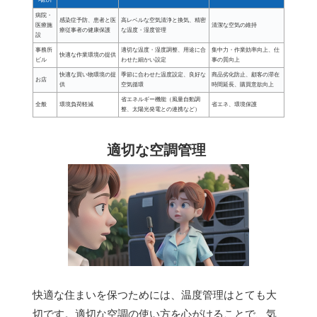
病院・
感染症予防、患者と医
高レベルな空気清浄と換気、精密
医療施
清潔な空気の維持
療従事者の健康保護
な温度・湿度管理
設
事務所
適切な温度・湿度調整、用途に合
集中力・作業効率向上、仕
快適な作業環境の提供
ビル
わせた細かい設定
事の質向上
快適な買い物環境の提
季節に合わせた温度設定、良好な
商品劣化防止、顧客の滞在
お店
供
空気循環
時間延長、購買意欲向上
省エネルギー機能（風量自動調
全般
環境負荷軽減
省エネ、環境保護
整、太陽光発電との連携など）
適切な空調管理
快適な住まいを保つためには、温度管理はとても大
切です。適切な空調の使い方を心がけることで、気