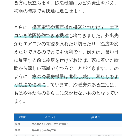
る方に役立ちます。除湿機能はカビの発生を抑え、
梅雨の時期でも快適に過ごせます。
さらに、
携帯電話や音声操作機器とつなげて、エア
コンを遠隔操作できる機種
も出てきました。外出先
からエアコンの電源を入れたり切ったり、温度を変
えたりできるのでとても便利です。例えば、暑い日
に帰宅する前に冷房を付けておけば、家に着いた瞬
間から涼しい部屋でくつろぐことができます。この
ように、
家の冷暖房機器は進化し続け、暮らしをよ
り快適で便利に
しています。冷暖房のある生活は、
もはや私たちの暮らしに欠かせないものとなってい
ます。
機能
メリット
具体例
冷房
夏の暑さをしのぎ、熱中症を防ぐ
–
暖房
冬の寒さから身を守る
–