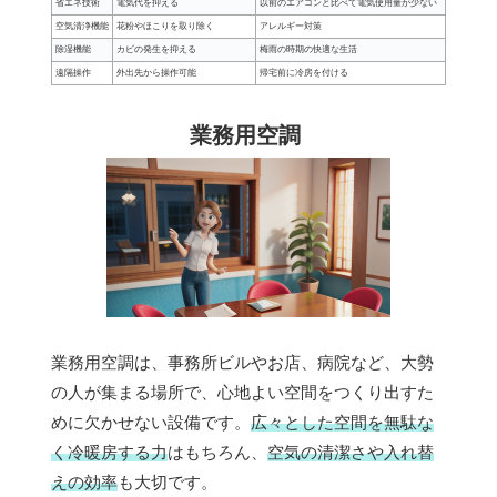
省エネ技術
電気代を抑える
以前のエアコンと比べて電気使用量が少ない
空気清浄機能
花粉やほこりを取り除く
アレルギー対策
除湿機能
カビの発生を抑える
梅雨の時期の快適な生活
遠隔操作
外出先から操作可能
帰宅前に冷房を付ける
業務用空調
業務用空調は、事務所ビルやお店、病院など、大勢
の人が集まる場所で、心地よい空間をつくり出すた
めに欠かせない設備です。
広々とした空間を無駄な
く冷暖房する力
はもちろん、
空気の清潔さや入れ替
えの効率
も大切です。