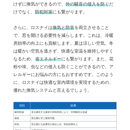
けずに換気ができるので、
外の騒音の侵入を防ぐ
だ
けでなく、
防犯対策
にも繋がります。
さらに、ロスナイは
換気と防音
を両立させること
で、窓を開ける必要性を減らします。これは、冷暖
房効率の向上にも貢献します。夏は涼しい空気、冬
は暖かい空気を逃さず、快適な室温を維持しやすく
なるため、
省エネルギー
にも繋がります。また、花
粉や埃、虫などの侵入も防ぐことができるので、ア
レルギーにお悩みの方にもおすすめです。このよう
に、ロスナイは快適な室内環境を実現するための、
優れた換気システムと言えるでしょう。
項目
効果
騒音軽減
音を吸収する素材や特殊形状により、外部騒音を低減
換気
窓を開けずに換気可能
防犯
窓を開ける必要性が減るため、防犯効果向上