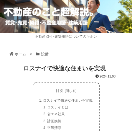
不動産取引･建築用語についてのキホン
ホーム
設備
ロスナイで快適な住まいを実現
2024.11.08
目次
ロスナイで快適な住まいを実現
ロスナイとは
省エネ効果
計画換気
空気清浄