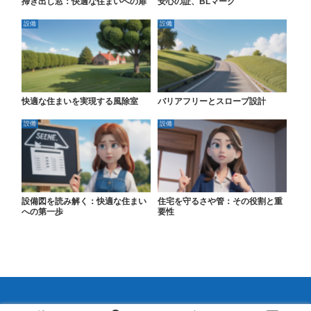
掃き出し窓：快適な住まいへの扉
安心の証、BLマーク
設備
設備
快適な住まいを実現する風除室
バリアフリーとスロープ設計
設備
設備
設備図を読み解く：快適な住まい
住宅を守るさや管：その役割と重
への第一歩
要性