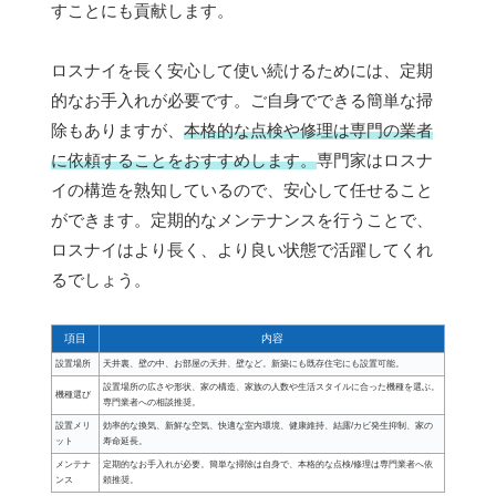
すことにも貢献します。
ロスナイを長く安心して使い続けるためには、定期
的なお手入れが必要です。ご自身でできる簡単な掃
除もありますが、
本格的な点検や修理は専門の業者
に依頼することをおすすめします。
専門家はロスナ
イの構造を熟知しているので、安心して任せること
ができます。定期的なメンテナンスを行うことで、
ロスナイはより長く、より良い状態で活躍してくれ
るでしょう。
項目
内容
設置場所
天井裏、壁の中、お部屋の天井、壁など。新築にも既存住宅にも設置可能。
設置場所の広さや形状、家の構造、家族の人数や生活スタイルに合った機種を選ぶ。
機種選び
専門業者への相談推奨。
設置メリ
効率的な換気、新鮮な空気、快適な室内環境、健康維持、結露/カビ発生抑制、家の
ット
寿命延長。
メンテナ
定期的なお手入れが必要。簡単な掃除は自身で、本格的な点検/修理は専門業者へ依
ンス
頼推奨。