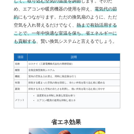
して、取り込む空気の温度を調節
します。そのた
め、エアコンや暖房機器の使用を抑え、
電気代の節
約
にもつながります。ただの換気扇のように、ただ
空気を入れ替えるだけでなく、
熱まで有効活用する
ことで、一年中快適な室温を保ち、省エネルギーに
も貢献する
、賢い換気システムと言えるでしょう。
項目
説明
名称
ロスナイ（三菱電機株式会社の商標登録）
種類
全熱交換型換気システム
機能
室内の空気を入れ替え、同時に熱交換を行う
冬期
排気する暖まった空気の熱を回収し、冷たい外気を取り込む前に暖める
夏期
排気する冷えた空気の冷たさを利用し、熱い外気を取り込む前に冷やす
温度変化を抑制し快適な室温を保つ
メリット
エアコン/暖房の使用を抑制し省エネ
省エネ効果