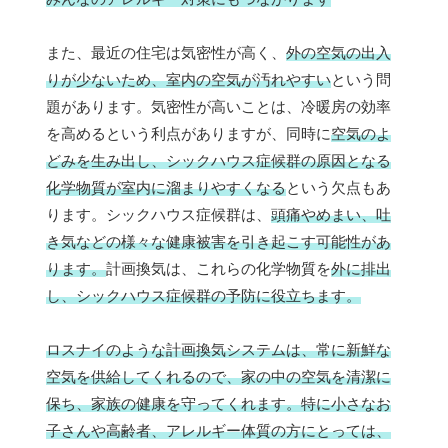
また、最近の住宅は気密性が高く、
外の空気の出入
りが少ないため、室内の空気が汚れやすい
という問
題があります。気密性が高いことは、冷暖房の効率
を高めるという利点がありますが、同時に
空気のよ
どみを生み出し、シックハウス症候群の原因となる
化学物質が室内に溜まりやすくなる
という欠点もあ
ります。シックハウス症候群は、
頭痛やめまい、吐
き気などの様々な健康被害を引き起こす可能性があ
ります。
計画換気は、これらの化学物質を
外に排出
し、シックハウス症候群の予防に役立ちます。
ロスナイのような計画換気システムは、常に新鮮な
空気を供給してくれるので、家の中の空気を清潔に
保ち、家族の健康を守ってくれます。特に小さなお
子さんや高齢者、アレルギー体質の方にとっては、