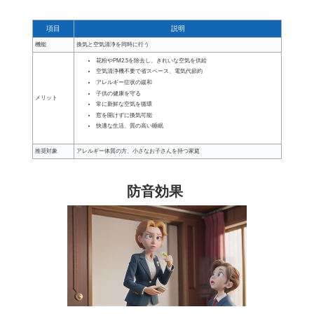
項目
説明
機能
換気と空気清浄を同時に行う
花粉やPM2.5を除去し、きれいな空気を供給
空気清浄機不要で省スペース、電気代節約
アレルギー症状の緩和
子供の健康を守る
メリット
常に新鮮な空気を循環
窓を開けずに換気可能
快適な生活、質の高い睡眠
推奨対象
アレルギー体質の方、小さなお子さんを持つ家庭
防音効果