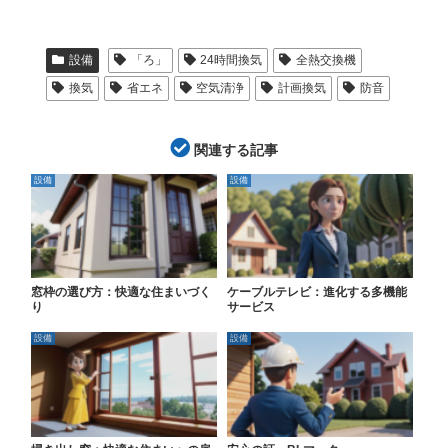
設備
「ろ」
24時間換気
全熱交換機
換気
省エネ
空気清浄
計画換気
防音
関連する記事
設備
設備
窓枠の選び方：快適な住まいづく
ケーブルテレビ：進化する多機能
り
サービス
設備
設備