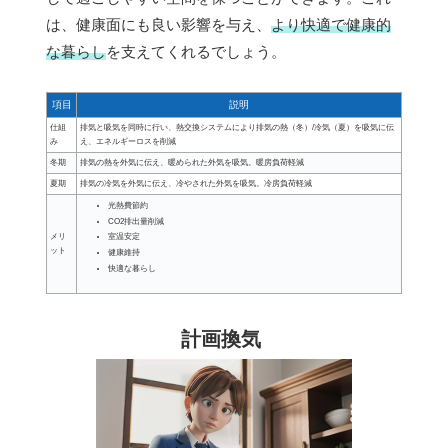
は、健康面にも良い影響を与え、
より快適で健康的
な暮らし
を支えてくれるでしょう。
項目
説明
仕組
排気と吸気を同時に行い、熱交換システムにより排気の熱（冬）/冷気（夏）を吸気に伝
み
え、エネルギーロスを削減
冬期
排気の熱を外気に伝え、暖められた外気を吸気。暖房負荷軽減
夏期
排気の冷気を外気に伝え、冷やされた外気を吸気。冷房負荷軽減
光熱費節約
CO2排出量削減
メリ
室温安定
ット
健康維持
快適な暮らし
計画換気