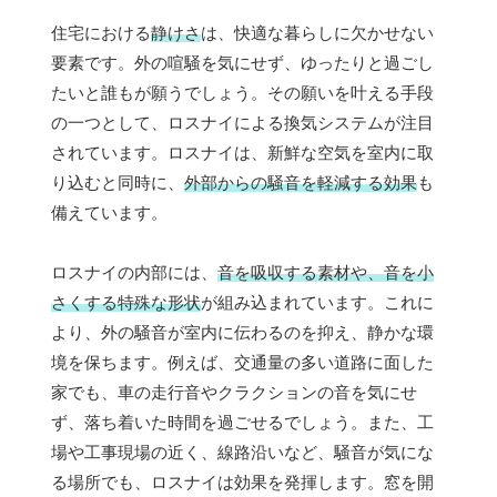
住宅における
静けさ
は、快適な暮らしに欠かせない
要素です。外の喧騒を気にせず、ゆったりと過ごし
たいと誰もが願うでしょう。その願いを叶える手段
の一つとして、ロスナイによる換気システムが注目
されています。ロスナイは、新鮮な空気を室内に取
り込むと同時に、
外部からの騒音を軽減する効果
も
備えています。
ロスナイの内部には、
音を吸収する素材や、音を小
さくする特殊な形状
が組み込まれています。これに
より、外の騒音が室内に伝わるのを抑え、静かな環
境を保ちます。例えば、交通量の多い道路に面した
家でも、車の走行音やクラクションの音を気にせ
ず、落ち着いた時間を過ごせるでしょう。また、工
場や工事現場の近く、線路沿いなど、騒音が気にな
る場所でも、ロスナイは効果を発揮します。窓を開