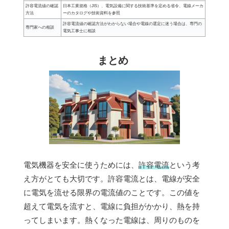
許容電流値の確認
日本工業規格（JIS）、電気設備に関する技術基準を定める省令、電線メーカ
方法
ーのカタログや技術資料を参照
許容電流値の確認方法がわからない場合や電線の選定に迷う場合は、専門の
専門家への相談
電気工事士に相談
まとめ
電気機器を安全に使うためには、
許容電流
という考
え方がとても大切です。許容電流とは、電線が安全
に電気を流せる限界の電流値のことです。この値を
超えて電気を流すと、電線に負担がかかり、熱を持
ってしまいます。熱くなった電線は、周りのものを