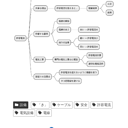
設備
「き」
ケーブル
安全
許容電流
電気設備
電線