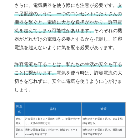
さらに、電気機器を使う際にも注意が必要です。
タ
コ足配線のように、一つのコンセントにたくさんの
機器を繋ぐと、電線に大きな負担がかかり、許容電
流を超えてしまう可能性があります。
それぞれの機
器がどれだけの電気を必要とするかを把握し、許容
電流を超えないように気を配る必要があります。
許容電流を守ることは、私たちの生活の安全を守る
ことに繋がります。
電気を使う時は、許容電流の大
切さを忘れずに、安全に電気を使うように心がけま
しょう。
問題
詳細
対策
点
発熱・
許容電流を超えると電線が発熱し、被覆が溶けた
適切な太さの電線を選ぶ。タコ足配
発火
り、火災の原因となる。
線を避ける。
電線劣
過剰な電流は電線を劣化させ、断線やショート
適切な太さの電線を選ぶ。機器の使
化
circuitを引き起こす。
用状況を把握する。