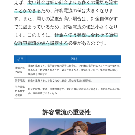
えば、
太い針金は細い針金よりも多くの電気を流す
ことができる
ため、許容電流の値は大きくなりま
す。また、周りの温度が高い場合は、針金自体がす
でに温まっているため、許容電流の値は小さくなり
ます。このように、
針金を使う状況に合わせて適切
な許容電流の値を設定する
必要があるのです。
項目
説明
電流が流れると、電子が針金の原子に衝突し、その際に電子のエネルギーの一部が熱
電流と熱
エネルギーに変換されるため、針金が熱くなる。電流が多いほど、衝突回数が増え、
の関係
発熱量も増加する。
許容電流
針金が過熱するのを防ぐために安全に流せる電流の限界値。
許容電流
針金の材料、太さ、周囲温度など。太い針金は許容電流が大きく、周囲温度が高い場
に影響す
合は許容電流が小さくなる。
る要素
許容電流の重要性