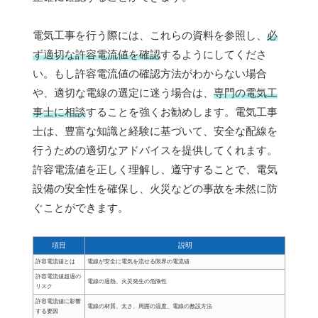
電気工事を行う際には、これらの資料を参照し、
必
ず適切な許容電流値を確認
するようにしてくださ
い。もし許容電流値の確認方法がわからない場合
や、適切な電線の選定に迷う場合は、
専門の電気工
事士に相談
することを強くお勧めします。電気工事
士は、豊富な知識と経験に基づいて、安全な配線を
行うための適切なアドバイスを提供してくれます。
許容電流値を正しく理解し、遵守することで、電気
設備の安全性を確保し、火災などの事故を未然に防
ぐことができます。
項目
説明
許容電流値とは
電線が安全に電気を流せる限界の電流値
許容電流値超過の
電線の過熱、火災発生の危険性
リスク
許容電流値に影響
電線の材質、太さ、周囲の温度、電線の敷設方法
する要因