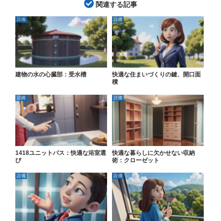
関連する記事
設備
設備
建物の水の心臓部：受水槽
快適な住まいづくりの鍵、開口面
積
設備
設備
1418ユニットバス：快適な浴室選
快適な暮らしに欠かせない収納
び
術：クローゼット
設備
設備