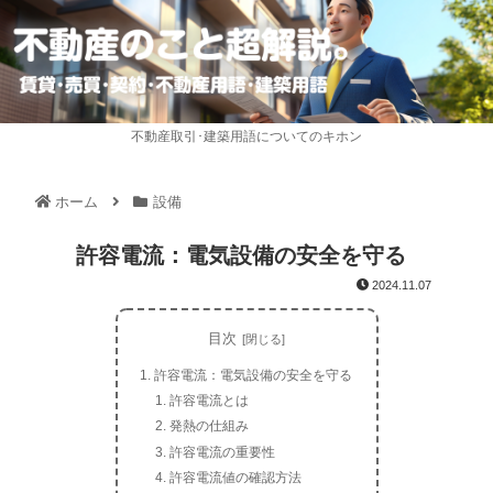
不動産取引･建築用語についてのキホン
ホーム
設備
許容電流：電気設備の安全を守る
2024.11.07
目次
許容電流：電気設備の安全を守る
許容電流とは
発熱の仕組み
許容電流の重要性
許容電流値の確認方法