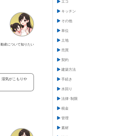
エコ
キッチン
その他
単位
土地
不動産について知りたい
売買
契約
建築方法
、湿気がこもりや
手続き
水回り
法律･制限
税金
管理
素材