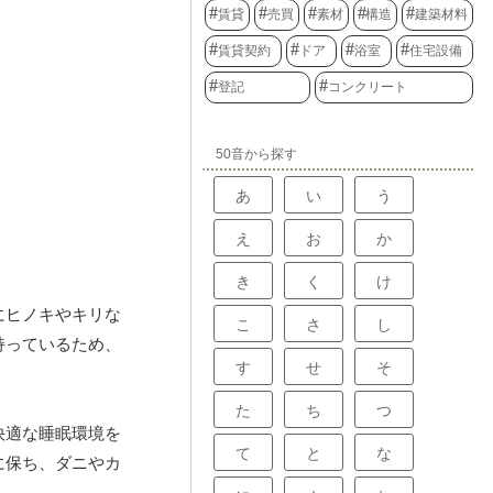
賃貸
売買
素材
構造
建築材料
賃貸契約
ドア
浴室
住宅設備
登記
コンクリート
50音から探す
あ
い
う
え
お
か
き
く
け
にヒノキやキリな
こ
さ
し
持っているため、
す
せ
そ
た
ち
つ
快適な睡眠環境を
て
と
な
に保ち、ダニやカ