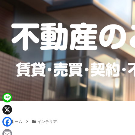
L
i
X
ホーム
インテリア
n
F