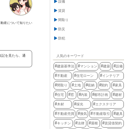
設備
賃貸
間取り
不動産について知りたい
防災
防犯
表記を見たら、通
人気のキーワード
建築基準法
マンション
建築
設備
不動産
住宅ローン
インテリア
間取り
土地
収納
契約
家具
住宅
窓
内装
都市計画
建材
木材
採光
エクステリア
不動産売買
換気
不動産取引
建具
キッチン
法律
屋根
賃貸借契約