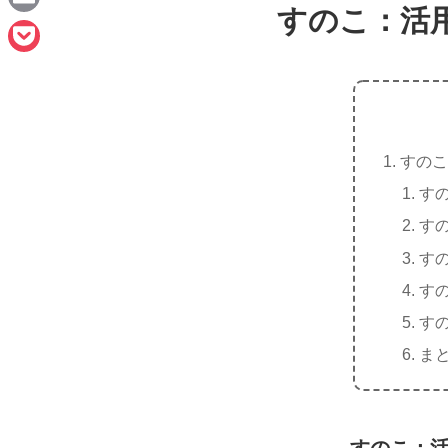
e
すのこ：活
a
E
c
m
P
e
a
o
b
i
c
o
l
すのこ
k
o
す
e
k
す
t
す
す
す
ま