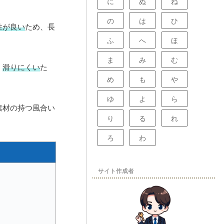
に
ぬ
ね
の
は
ひ
性が良い
ため、長
ふ
へ
ほ
ま
み
む
、
滑りにくい
た
め
も
や
ゆ
よ
ら
素材の持つ風合い
り
る
れ
ろ
わ
サイト作成者