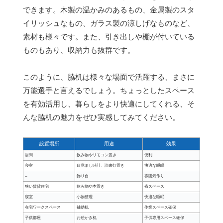
できます。木製の温かみのあるもの、金属製のスタ
イリッシュなもの、ガラス製の涼しげなものなど、
素材も様々です。また、引き出しや棚が付いている
ものもあり、収納力も抜群です。
このように、脇机は様々な場面で活躍する、まさに
万能選手と言えるでしょう。ちょっとしたスペース
を有効活用し、暮らしをより快適にしてくれる、そ
んな脇机の魅力をぜひ実感してみてください。
設置場所
用途
効果
居間
飲み物やリモコン置き
便利
寝室
目覚まし時計、読書灯置き
快適な睡眠
–
飾り台
雰囲気作り
狭い賃貸住宅
飲み物や本置き
省スペース
寝室
小物整理
快適な睡眠
在宅ワークスペース
補助机
作業スペース確保
子供部屋
お絵かき机
子供専用スペース確保