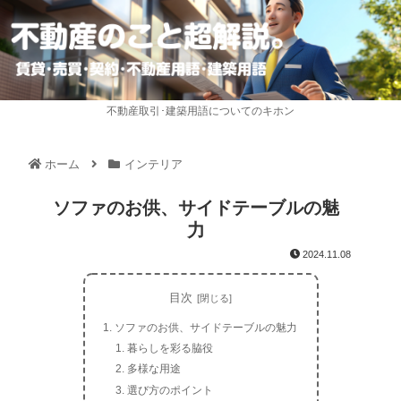
不動産取引･建築用語についてのキホン
ホーム
インテリア
ソファのお供、サイドテーブルの魅
力
2024.11.08
目次
ソファのお供、サイドテーブルの魅力
暮らしを彩る脇役
多様な用途
選び方のポイント