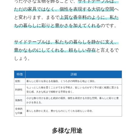
った小さな宝物を飾ることで、
サイドテーブルは、
ただの家具ではなく、個性を表現する大切な空間
へ
と変わります。まるで
上質な香辛料のように、私た
ちの暮らしに彩りと豊かさを加えてくれる
のです。
サイドテーブルは、私たちの暮らしを静かに支え、
豊かなものにしてくれる、頼もしい存在
と言えるで
しょう。
特徴
詳細
役割
暮らしに彩りを添える名脇役。くつろぎの時間を心地よく演出。
ちょっとした物を置くことができる手軽さ。欲しいものがすぐ手の届く範囲に置ける
利便性
安心感。大きな机まで移動する手間を省く。
小さな飾り付けを楽しむ絶好の場所。個性を表現する大切な空間。暮らしに彩りと豊
装飾性
かさを加える。
全体的
暮らしを静かに支え、豊かなものにしてくれる頼もしい存在。
な印象
多様な用途