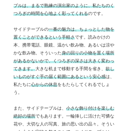
ブルは、まるで熟練の演出家のように、私たちのく
つろぎの時間を心地よく彩ってくれる
のです。
サイドテーブルの
一番の魅力は、ちょっとした物を
置くことができるという手軽さ
です。読みかけの
本、携帯電話、眼鏡、温かい飲み物、あるいは涼や
かな飲み物。そういった
身の回りの小物を置く場所
があるかないかで、くつろぎの深さは大きく変わっ
てきます。
大きな机まで移動する手間を省き、
欲し
いものがすぐ手の届く範囲にあるという安心感
は、
私たちに
心からの休息
をもたらしてくれるでしょ
う。
また、サイドテーブルは、
小さな飾り付けを楽しむ
絶好の場所
でもあります。一輪挿しに活けた可憐な
花や、大切な人の写真、旅の思い出の品々。そうい