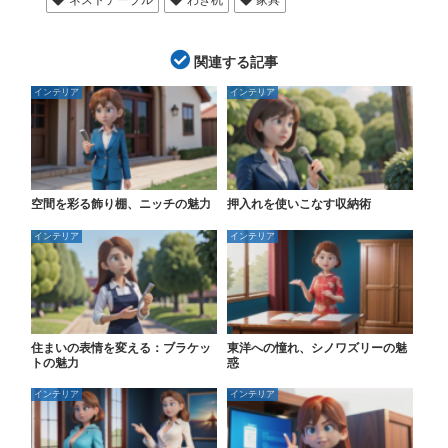
関連する記事
インテリア
インテリア
空間を彩る飾り棚、ニッチの魅力
押入れを使いこなす収納術
インテリア
インテリア
住まいの表情を変える：ブラケッ
東洋への憧れ、シノワズリーの魅
トの魅力
惑
インテリア
インテリア