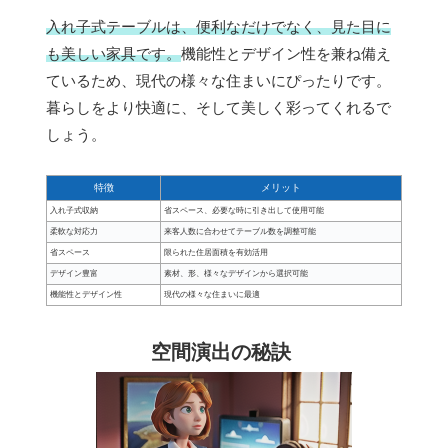
入れ子式テーブルは、便利なだけでなく、見た目に
も美しい家具です。
機能性とデザイン性を兼ね備え
ているため、現代の様々な住まいにぴったりです。
暮らしをより快適に、そして美しく彩ってくれるで
しょう。
特徴
メリット
入れ子式収納
省スペース、必要な時に引き出して使用可能
柔軟な対応力
来客人数に合わせてテーブル数を調整可能
省スペース
限られた住居面積を有効活用
デザイン豊富
素材、形、様々なデザインから選択可能
機能性とデザイン性
現代の様々な住まいに最適
空間演出の秘訣