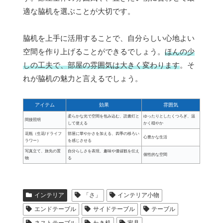
適な脇机を選ぶことが大切です。
脇机を上手に活用することで、自分らしい心地よい
空間を作り上げることができるでしょう。
ほんの少
しの工夫で、部屋の雰囲気は大きく変わります
。そ
れが脇机の魅力と言えるでしょう。
アイテム
効果
雰囲気
柔らかな光で空間を包み込む、読書灯と
ゆったりとしたくつろぎ、温
間接照明
して使える
かく穏やか
花瓶（生花/ドライフ
部屋に華やかさを加える、四季の移ろい
心豊かな生活
ラワー）
を感じさせる
写真立て、旅先の置
自分らしさを表現、趣味や価値観を伝え
個性的な空間
物
る
インテリア
「さ」
インテリア小物
エンドテーブル
サイドテーブル
テーブル
ネストテーブル
わき机
家具