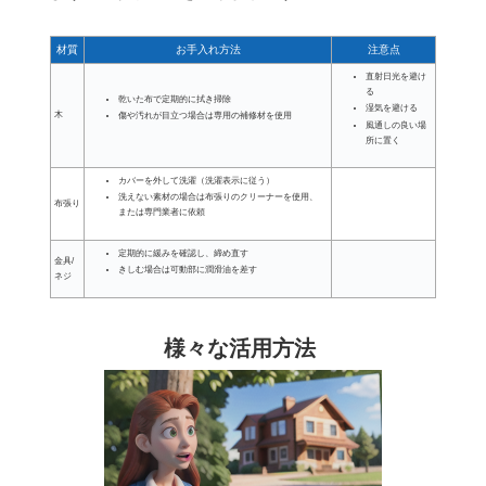
材質
お手入れ方法
注意点
直射日光を避け
る
乾いた布で定期的に拭き掃除
湿気を避ける
木
傷や汚れが目立つ場合は専用の補修材を使用
風通しの良い場
所に置く
カバーを外して洗濯（洗濯表示に従う）
洗えない素材の場合は布張りのクリーナーを使用、
布張り
または専門業者に依頼
定期的に緩みを確認し、締め直す
金具/
きしむ場合は可動部に潤滑油を差す
ネジ
様々な活用方法