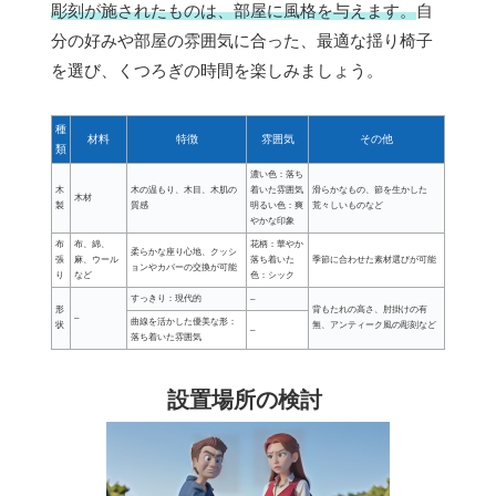
彫刻が施されたものは、部屋に風格を与えます。
自
分の好みや部屋の雰囲気に合った、最適な揺り椅子
を選び、くつろぎの時間を楽しみましょう。
種
材料
特徴
雰囲気
その他
類
濃い色：落ち
木
木の温もり、木目、木肌の
着いた雰囲気
滑らかなもの、節を生かした
木材
製
質感
明るい色：爽
荒々しいものなど
やかな印象
布
布、綿、
花柄：華やか
柔らかな座り心地、クッシ
張
麻、ウール
落ち着いた
季節に合わせた素材選びが可能
ョンやカバーの交換が可能
り
など
色：シック
すっきり：現代的
–
形
背もたれの高さ、肘掛けの有
–
曲線を活かした優美な形：
状
無、アンティーク風の彫刻など
–
落ち着いた雰囲気
設置場所の検討