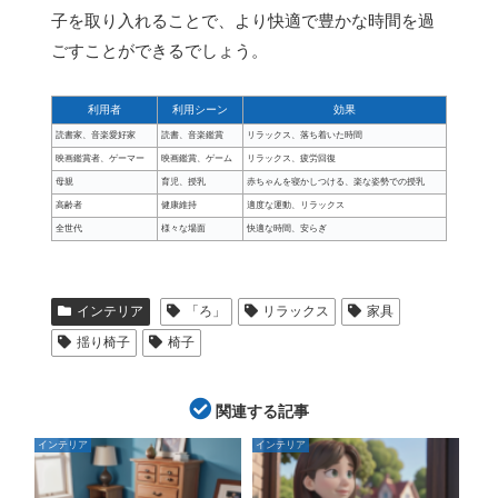
子を取り入れることで、より快適で豊かな時間を過
ごすことができるでしょう。
利用者
利用シーン
効果
読書家、音楽愛好家
読書、音楽鑑賞
リラックス、落ち着いた時間
映画鑑賞者、ゲーマー
映画鑑賞、ゲーム
リラックス、疲労回復
母親
育児、授乳
赤ちゃんを寝かしつける、楽な姿勢での授乳
高齢者
健康維持
適度な運動、リラックス
全世代
様々な場面
快適な時間、安らぎ
インテリア
「ろ」
リラックス
家具
揺り椅子
椅子
関連する記事
インテリア
インテリア