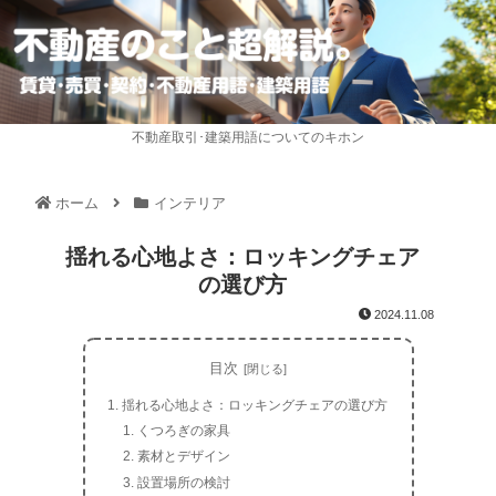
不動産取引･建築用語についてのキホン
ホーム
インテリア
揺れる心地よさ：ロッキングチェア
の選び方
2024.11.08
目次
揺れる心地よさ：ロッキングチェアの選び方
くつろぎの家具
素材とデザイン
設置場所の検討