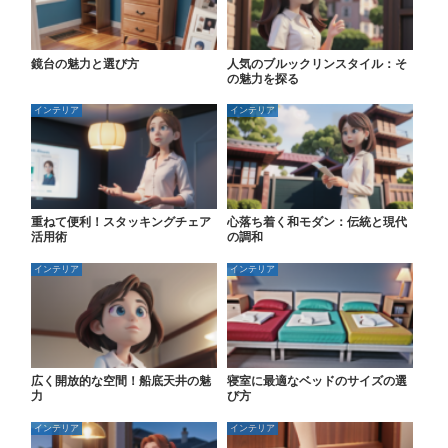
鏡台の魅力と選び方
人気のブルックリンスタイル：そ
の魅力を探る
インテリア
インテリア
重ねて便利！スタッキングチェア
心落ち着く和モダン：伝統と現代
活用術
の調和
インテリア
インテリア
広く開放的な空間！船底天井の魅
寝室に最適なベッドのサイズの選
力
び方
インテリア
インテリア