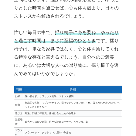
りとした時間を過ごせば、心も体も温まり、日々の
ストレスから解放されるでしょう。
忙しい毎日の中で、
揺り椅子に身を委ね、ゆったり
と過ごす時間は、まさに至福のひととき
です。揺り
椅子は、単なる家具ではなく、心と体を癒してくれ
る特別な存在と言えるでしょう。自分へのご褒美
に、あるいは大切な人への贈り物に、揺り椅子を選
んでみてはいかがでしょうか。
特徴
詳細
効果
深い安らぎ、リラックス効果、ストレス解消
伝統的な木製、モダンデザイン、様々なクッション素材・色、背もたれが高いもの、ヘ
種類
ッドレスト付きなど
選び方
用途、部屋の雰囲気、体格に合ったものを選ぶ
設置場
日当たりの良い窓辺、静かな読書コーナー、ベランダ、庭
所
プラス
ブランケット、クッション、温かい飲み物
α