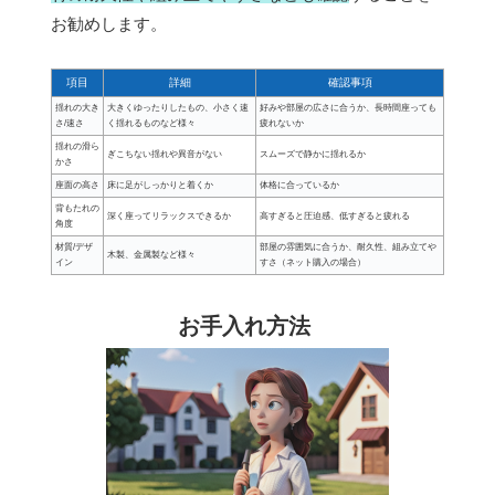
お勧めします。
項目
詳細
確認事項
揺れの大き
大きくゆったりしたもの、小さく速
好みや部屋の広さに合うか、長時間座っても
さ/速さ
く揺れるものなど様々
疲れないか
揺れの滑ら
ぎこちない揺れや異音がない
スムーズで静かに揺れるか
かさ
座面の高さ
床に足がしっかりと着くか
体格に合っているか
背もたれの
深く座ってリラックスできるか
高すぎると圧迫感、低すぎると疲れる
角度
材質/デザ
部屋の雰囲気に合うか、耐久性、組み立てや
木製、金属製など様々
イン
すさ（ネット購入の場合）
お手入れ方法