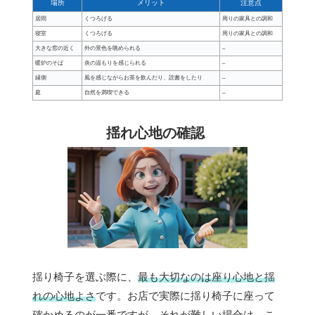
場所
メリット
注意点
居間
くつろげる
周りの家具との調和
寝室
くつろげる
周りの家具との調和
大きな窓の近く
外の景色を眺められる
–
暖炉のそば
炎の温もりを感じられる
–
縁側
風を感じながらお茶を飲んだり、読書をしたり
–
庭
自然を満喫できる
–
揺れ心地の確認
揺り椅子を選ぶ際に、
最も大切なのは座り心地と揺
れの心地よさ
です。お店で実際に揺り椅子に座って
確かめるのが一番ですが、それが難しい場合は、こ