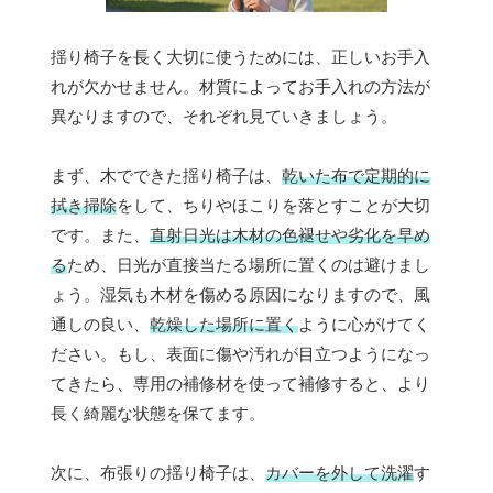
揺り椅子を長く大切に使うためには、正しいお手入
れが欠かせません。材質によってお手入れの方法が
異なりますので、それぞれ見ていきましょう。
まず、木でできた揺り椅子は、
乾いた布で定期的に
拭き掃除
をして、ちりやほこりを落とすことが大切
です。また、
直射日光は木材の色褪せや劣化を早め
る
ため、日光が直接当たる場所に置くのは避けまし
ょう。湿気も木材を傷める原因になりますので、風
通しの良い、
乾燥した場所に置く
ように心がけてく
ださい。もし、表面に傷や汚れが目立つようになっ
てきたら、専用の補修材を使って補修すると、より
長く綺麗な状態を保てます。
次に、布張りの揺り椅子は、
カバーを外して洗濯
す