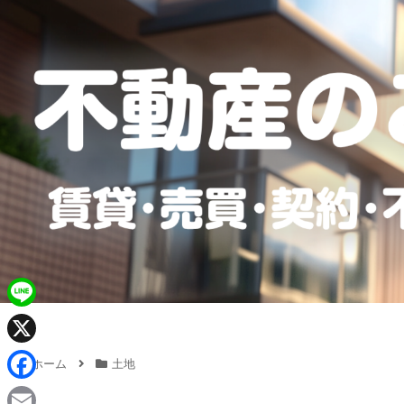
L
i
X
ホーム
土地
n
F