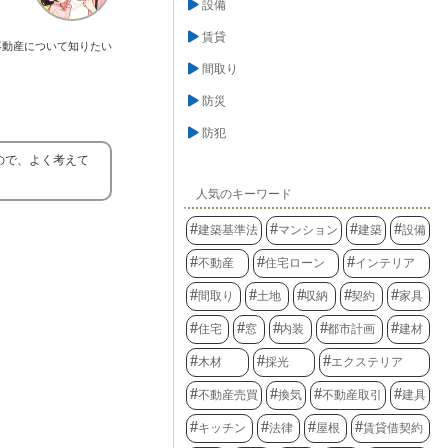
設備
賃貸
不動産について知りたい
間取り
防災
防犯
ので、よく考えて
人気のキーワード
建築基準法
マンション
建築
設備
不動産
住宅ローン
インテリア
間取り
土地
収納
契約
家具
住宅
窓
内装
都市計画
建材
木材
採光
エクステリア
不動産売買
換気
不動産取引
建具
キッチン
法律
屋根
賃貸借契約