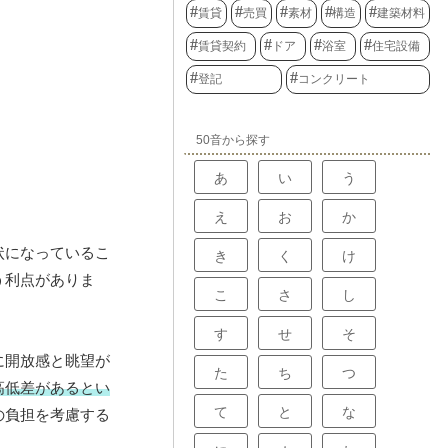
賃貸
売買
素材
構造
建築材料
賃貸契約
ドア
浴室
住宅設備
登記
コンクリート
50音から探す
あ
い
う
え
お
か
状になっているこ
き
く
け
う利点がありま
こ
さ
し
す
せ
そ
に開放感と眺望が
た
ち
つ
高低差があるとい
て
と
な
の負担を考慮する