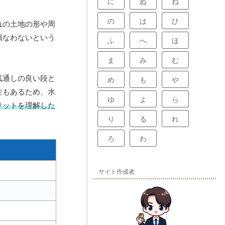
に
ぬ
ね
の
は
ひ
れの土地の形や周
損なわないという
ふ
へ
ほ
。
ま
み
む
風通しの良い段と
め
も
や
性もあるため、水
ゆ
よ
ら
リットを理解した
り
る
れ
ろ
わ
サイト作成者