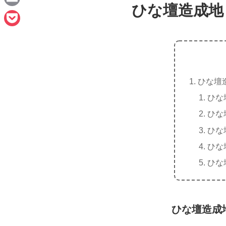
e
ひな壇造成地
a
E
c
m
P
e
a
o
b
i
c
o
l
ひな壇
k
o
ひな
e
k
ひな
t
ひな
ひな
ひな
ひな壇造成