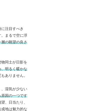
特に注目すべき
す。まるで空に浮
一層の眺望の良さ
建物同士が日影を
め、明るく暖かな
配もありません。
く、湿気が少ない
る原因の一つです
眺望、日当たり、
造成地は魅力的な