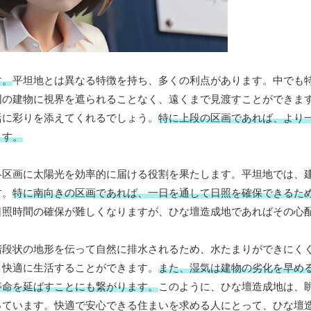
す。
平坦地とは異なる特徴を持ち、多くの利点があります。中でも
囲の建物に視界を遮られることなく、遠くまで見渡すことができま
活に彩りを添えてくれるでしょう。
特に上段の区画であれば、より
ます。
各区画に太陽光を効率的に届ける役割を果たします。平坦地では、
す。
特に南向きの区画であれば、一日を通して日照を確保できるた
日照時間の確保が難しくなりますが、ひな壇造成地であればその心
階段状の地形を伝って自然に排水されるため、水たまりができにく
、快適に生活することができます。
また、湿気は建物の劣化を早め
寿命を延ばすことにも繋がります。
このように、ひな壇造成地は、
っています。快適で安心できる住まいを求める人にとって、ひな壇