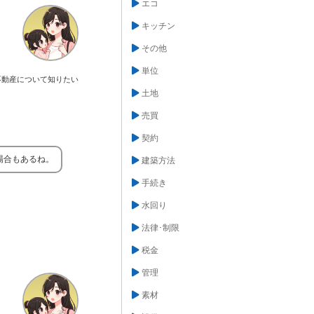
エコ
キッチン
その他
単位
不動産について知りたい
土地
売買
契約
場合もあるね。
建築方法
手続き
水回り
法律･制限
税金
管理
素材