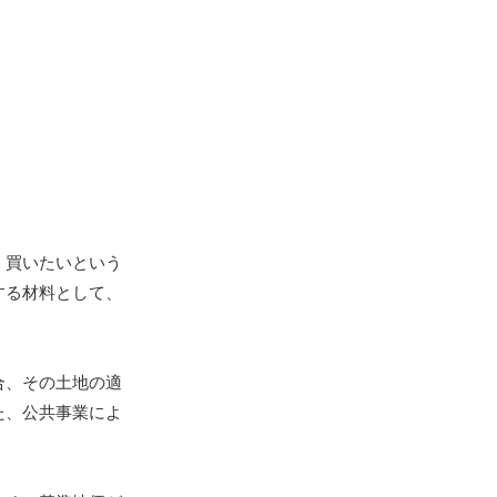
く買いたいという
する材料として、
合、その土地の適
た、公共事業によ