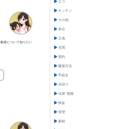
エコ
キッチン
その他
単位
土地
不動産について知りたい
売買
契約
建築方法
。
手続き
水回り
法律･制限
税金
管理
素材