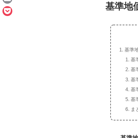
e
基準地
a
E
c
m
P
e
a
o
b
i
c
o
l
基準
k
o
基
e
k
基
t
基
基
基
ま