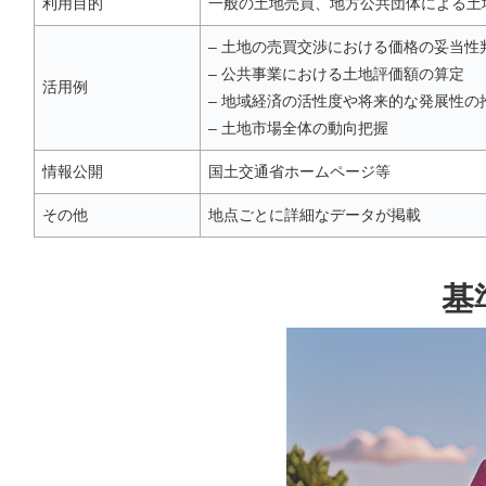
利用目的
一般の土地売買、地方公共団体による土
– 土地の売買交渉における価格の妥当性
– 公共事業における土地評価額の算定
活用例
– 地域経済の活性度や将来的な発展性の
– 土地市場全体の動向把握
情報公開
国土交通省ホームページ等
その他
地点ごとに詳細なデータが掲載
基