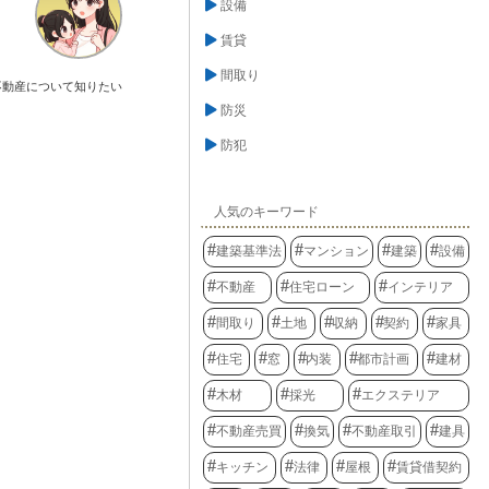
設備
賃貸
間取り
不動産について知りたい
防災
防犯
人気のキーワード
建築基準法
マンション
建築
設備
不動産
住宅ローン
インテリア
間取り
土地
収納
契約
家具
住宅
窓
内装
都市計画
建材
木材
採光
エクステリア
不動産売買
換気
不動産取引
建具
キッチン
法律
屋根
賃貸借契約