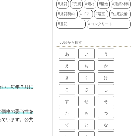
賃貸
売買
素材
構造
建築材料
賃貸契約
ドア
浴室
住宅設備
登記
コンクリート
50音から探す
あ
い
う
え
お
か
き
く
け
行い、毎年９月に
こ
さ
し
す
せ
そ
が価格の妥当性を
た
ち
つ
れています。公共
て
と
な