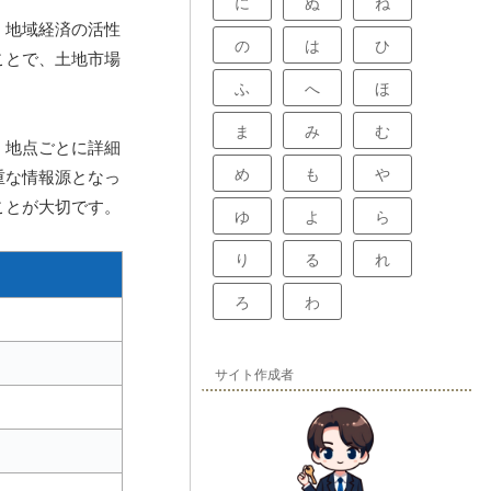
に
ぬ
ね
、地域経済の活性
の
は
ひ
ことで、土地市場
ふ
へ
ほ
ま
み
む
、地点ごとに詳細
め
も
や
重な情報源となっ
ことが大切です。
ゆ
よ
ら
り
る
れ
ろ
わ
サイト作成者