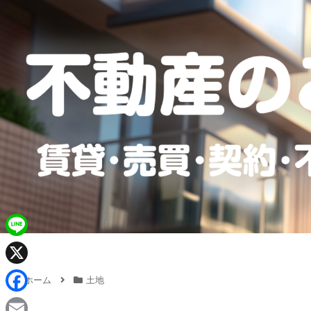
L
i
X
ホーム
土地
n
F