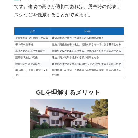
です。建物の高さが適切であれば、災害時の倒壊リ
スクなどを低減することができます。
項目
内容
平均地盤面（平均GL）の定義
建築基準法に基づいて計算される地盤面の高さ
平均GLの重要性
敷地の高低差を平均化し、建物の高さを一律に測る基準となる
高低差のある土地での役割
傾斜地や段差のある土地でも、建物の高さを適切に管理できる
建築基準法との関係
建物の高さ制限を適用する際の基準となる
建築確認申請での役割
建物の設計が建築基準法に適合しているかを審査する際に必要
平均GLによる高さ管理のメリ
周辺環境との調和、近隣住民の生活環境の保護、建物の安全性
ット
の確保
GLを理解するメリット