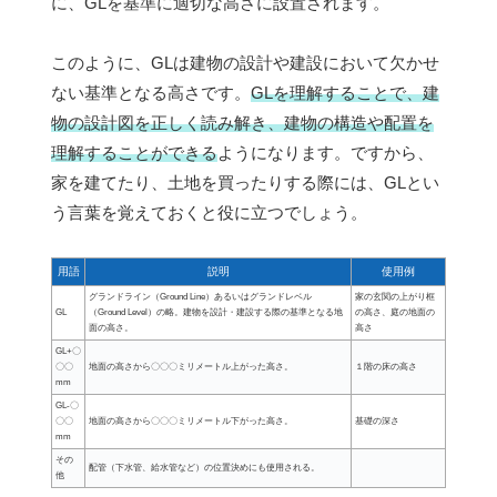
に、GLを基準に適切な高さに設置されます。
このように、GLは建物の設計や建設において欠かせ
ない基準となる高さです。
GLを理解することで、建
物の設計図を正しく読み解き、建物の構造や配置を
理解することができる
ようになります。ですから、
家を建てたり、土地を買ったりする際には、GLとい
う言葉を覚えておくと役に立つでしょう。
用語
説明
使用例
グランドライン（Ground Line）あるいはグランドレベル
家の玄関の上がり框
GL
（Ground Level）の略。建物を設計・建設する際の基準となる地
の高さ、庭の地面の
面の高さ。
高さ
GL+〇
〇〇
地面の高さから〇〇〇ミリメートル上がった高さ。
１階の床の高さ
mm
GL-〇
〇〇
地面の高さから〇〇〇ミリメートル下がった高さ。
基礎の深さ
mm
その
配管（下水管、給水管など）の位置決めにも使用される。
他