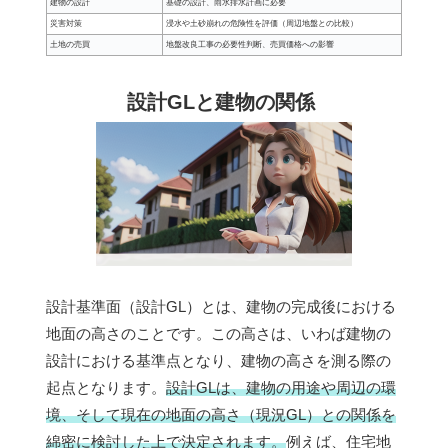
建物の設計
基礎の設計、雨水排水計画に必要
災害対策
浸水や土砂崩れの危険性を評価（周辺地盤との比較）
土地の売買
地盤改良工事の必要性判断、売買価格への影響
設計GLと建物の関係
設計基準面（設計GL）とは、建物の完成後における
地面の高さのことです。この高さは、いわば建物の
設計における基準点となり、建物の高さを測る際の
起点となります。
設計GLは、建物の用途や周辺の環
境、そして現在の地面の高さ（現況GL）との関係を
綿密に検討した上で決定されます。
例えば、住宅地