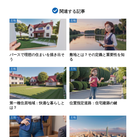
関連する記事
土地
土地
パースで理想の住まいを描き出そ
敷地とは？その定義と重要性を知
う
る
土地
土地
第一種住居地域：快適な暮らしと
位置指定道路：住宅建築の鍵
は？
土地
土地