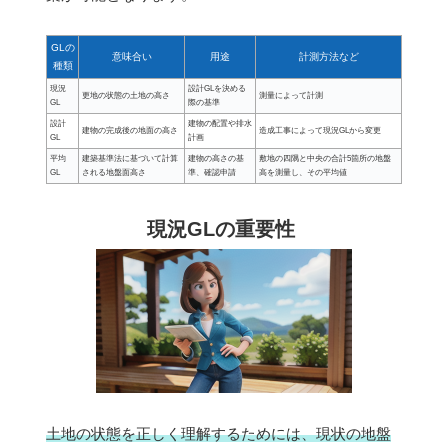
GLの
意味合い
用途
計測方法など
種類
現況
設計GLを決める
更地の状態の土地の高さ
測量によって計測
GL
際の基準
設計
建物の配置や排水
建物の完成後の地面の高さ
造成工事によって現況GLから変更
GL
計画
平均
建築基準法に基づいて計算
建物の高さの基
敷地の四隅と中央の合計5箇所の地盤
GL
される地盤面高さ
準、確認申請
高を測量し、その平均値
現況GLの重要性
土地の状態を正しく理解するためには、現状の地盤