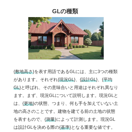
GLの種類
{
敷地高さ
}を表す用語であるGLには、主に3つの種類
があります。それぞれ{
現況GL
}、{
設計GL
}、{
平均
GL
}と呼ばれ、その意味合いと用途はそれぞれ異なり
ます。まず、現況GLについて説明します。現況GLと
は、{
更地
}の状態、つまり、何も手を加えていない土
地の高さのことです。建物を建てる前の土地の状態
を表すもので、{
測量
}によって計測します。現況GL
は設計GLを決める際の{
基準
}となる重要な値です。