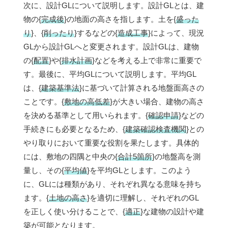
次に、設計GLについて説明します。設計GLとは、建
物の{
完成後
}の地面の高さを指します。土を{
盛った
り
}、{
削ったり
}するなどの{
造成工事
}によって、現況
GLから設計GLへと変更されます。設計GLは、建物
の{
配置
}や{
排水計画
}などを考える上で非常に重要で
す。最後に、平均GLについて説明します。平均GL
は、{
建築基準法
}に基づいて計算される地盤面高さの
ことです。{
敷地の高低差
}が大きい場合、建物の高さ
を決める基準として用いられます。{
確認申請
}などの
手続きにも必要となるため、{
建築確認検査機関
}との
やり取りにおいて重要な役割を果たします。具体的
には、敷地の四隅と中央の{
合計5箇所
}の地盤高を測
量し、その{
平均値
}を平均GLとします。このよう
に、GLには種類があり、それぞれ異なる意味を持ち
ます。{
土地の高さ
}を適切に理解し、それぞれのGL
を正しく使い分けることで、{
適正
}な建物の設計や建
築が可能となります。