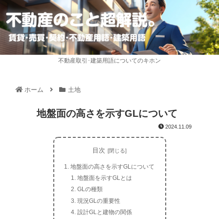
不動産取引･建築用語についてのキホン
ホーム
土地
地盤面の高さを示すGLについて
2024.11.09
目次
地盤面の高さを示すGLについて
地盤面を示すGLとは
GLの種類
現況GLの重要性
設計GLと建物の関係