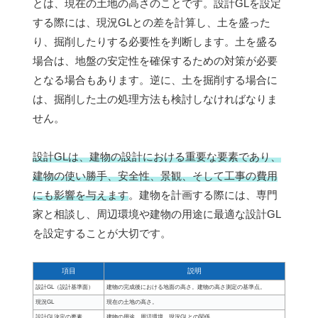
とは、現在の土地の高さのことです。設計GLを設定
する際には、現況GLとの差を計算し、土を盛った
り、掘削したりする必要性を判断します。土を盛る
場合は、地盤の安定性を確保するための対策が必要
となる場合もあります。逆に、土を掘削する場合に
は、掘削した土の処理方法も検討しなければなりま
せん。
設計GLは、建物の設計における重要な要素であり、
建物の使い勝手、安全性、景観、そして工事の費用
にも影響を与えます
。建物を計画する際には、専門
家と相談し、周辺環境や建物の用途に最適な設計GL
を設定することが大切です。
項目
説明
設計GL（設計基準面）
建物の完成後における地面の高さ。建物の高さ測定の基準点。
現況GL
現在の土地の高さ。
設計GL決定の要素
建物の用途、周辺環境、現況GLとの関係