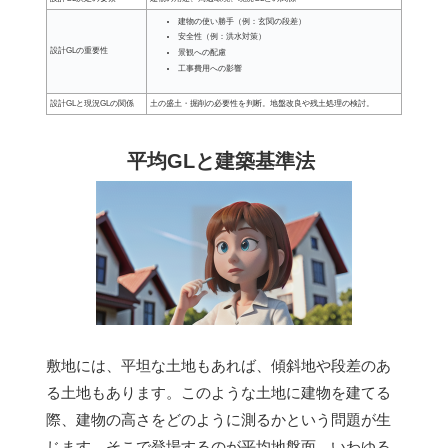
建物の使い勝手（例：玄関の段差）
安全性（例：洪水対策）
設計GLの重要性
景観への配慮
工事費用への影響
設計GLと現況GLの関係
土の盛土・掘削の必要性を判断。地盤改良や残土処理の検討。
平均GLと建築基準法
敷地には、平坦な土地もあれば、傾斜地や段差のあ
る土地もあります。このような土地に建物を建てる
際、建物の高さをどのように測るかという問題が生
じます。そこで登場するのが
平均地盤面
、いわゆる