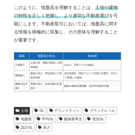
このように、地盤高を理解することは、
土地や建物
の特性を正しく把握し、より適切な不動産選び
を可
能にします。不動産取引においては、地盤高に関す
る情報を積極的に収集し、その意味を理解すること
が重要です。
場面
地盤高の利点
具体例
土地の形、周囲の環境との関
土地購入
水はけ、災害リスクの確認
係把握
建物の高さ、周辺道路との高
浸水危険性、階段/スロープ設置の必要性、日当た
建物購入
低差把握
り/風通しの確認
建物の設計/
基礎の高さ、排水設備の位置
建物の構造/設備理解、安全性/快適性評価
施工
決定
土地
GL
グランドライン
グランドレベル
地盤面
平均GL
建築基準法
現況GL
設計GL
高さ