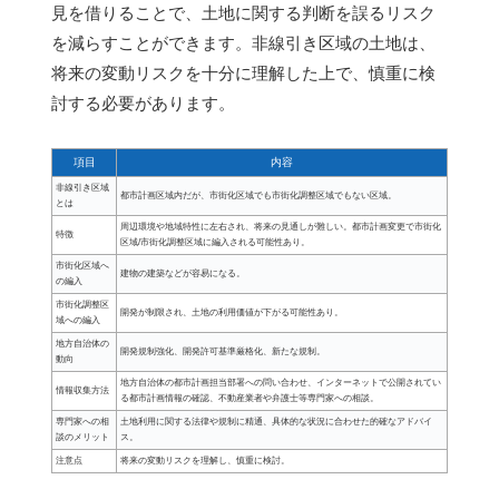
見を借りることで、土地に関する判断を誤るリスク
を減らすことができます。非線引き区域の土地は、
将来の変動リスクを十分に理解した上で、慎重に検
討する必要があります。
項目
内容
非線引き区域
都市計画区域内だが、市街化区域でも市街化調整区域でもない区域。
とは
周辺環境や地域特性に左右され、将来の見通しが難しい。都市計画変更で市街化
特徴
区域/市街化調整区域に編入される可能性あり。
市街化区域へ
建物の建築などが容易になる。
の編入
市街化調整区
開発が制限され、土地の利用価値が下がる可能性あり。
域への編入
地方自治体の
開発規制強化、開発許可基準厳格化、新たな規制。
動向
地方自治体の都市計画担当部署への問い合わせ、インターネットで公開されてい
情報収集方法
る都市計画情報の確認、不動産業者や弁護士等専門家への相談。
専門家への相
土地利用に関する法律や規制に精通、具体的な状況に合わせた的確なアドバイ
談のメリット
ス。
注意点
将来の変動リスクを理解し、慎重に検討。