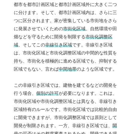
都市を都市計画区域と都市計画区域外に大きく二つ
に分けます。そして、都市計画区域内は、さらに三
つに区分されます。家が密集している市街地をさら
に発展させていくための
市街化区域
、自然環境や田
畑などを守るために開発を制限する
市街化調整区
域
、そしてこの
非線引き区域
です。非線引き区域
は、市街化区域と市街化調整区域の中間的な性質を
持ち、市街化を積極的に進める区域でも、抑制する
区域でもない、言わば
中間地帯
のような区域です。
この非線引き区域では、建物を建てるなどの開発を
行う場合、
個別の許可
が必要になります。これは、
市街化区域や市街化調整区域とは異なる、非線引き
区域特有のルールです。市街化区域では比較的自由
に開発できますが、市街化調整区域では原則として
開発が制限されます。一方、非線引き区域では、
開
発の可否はその都度審査
されるため、開発できる場