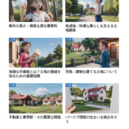
樹木の高さ：樹高を測る重要性
造成地：快適な暮らしを支える土
地開発
土地
土地
地価公示価格とは？土地の価値を
宅地：建物を建てる土地について
知るための基礎知識
土地
土地
不動産と最寄駅：その重要な関係
パースで理想の住まいを描き出そ
う