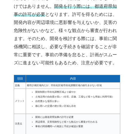
けではありません。
開発を行う際には、都道府県知
事の許可が必要
となります。許可を得るためには、
開発内容が周辺環境に悪影響を与えないか、災害の
危険性がないかなど、様々な観点から審査が行われ
ます。そのため、開発を検討する際には、事前に関
係機関に相談し、必要な手続きを確認することが非
常に重要です。事前の準備を怠ると、計画がスムー
ズに進まない可能性もあるため、注意が必要です。
項目
内容
定義
都市計画区域内だが、市街化区域/市街化調整区域の線引きがない区域
開発制限が市街化調整区域より緩やか
土地活用の自由度が高い（住宅、店舗、工場など様々な用途に利用可能）
メリット
自然豊かな場所が多い
都心部への交通の便が良い区域も存在
開発には都道府県知事の許可が必要
周辺環境、災害危険性など様々な観点から審査が行われる
注意点
事前の関係機関への相談と手続き確認が重要