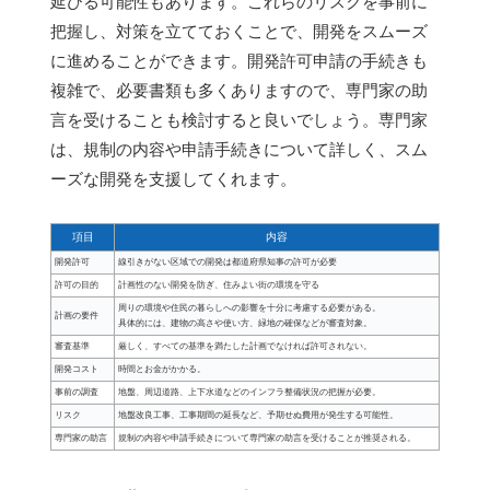
延びる可能性もあります。これらのリスクを事前に
把握し、対策を立てておくことで、開発をスムーズ
に進めることができます。開発許可申請の手続きも
複雑で、必要書類も多くありますので、専門家の助
言を受けることも検討すると良いでしょう。専門家
は、規制の内容や申請手続きについて詳しく、スム
ーズな開発を支援してくれます。
項目
内容
開発許可
線引きがない区域での開発は都道府県知事の許可が必要
許可の目的
計画性のない開発を防ぎ、住みよい街の環境を守る
周りの環境や住民の暮らしへの影響を十分に考慮する必要がある。
計画の要件
具体的には、建物の高さや使い方、緑地の確保などが審査対象。
審査基準
厳しく、すべての基準を満たした計画でなければ許可されない。
開発コスト
時間とお金がかかる。
事前の調査
地盤、周辺道路、上下水道などのインフラ整備状況の把握が必要。
リスク
地盤改良工事、工事期間の延長など、予期せぬ費用が発生する可能性。
専門家の助言
規制の内容や申請手続きについて専門家の助言を受けることが推奨される。