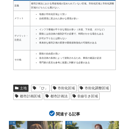
都市計画法における用途地域が定められていない区域。市街化区域と市街化調整
定義
区域のどちらにも属さない。
地価が市街化区域より安い
メリット
自然環境に恵まれた静かな環境が多い
インフラ整備が不十分な場合が多い（水道、下水道、ガスなど）
開発には自治体の個別許可が必要で、時間がかかる場合もある
デメリット・
許可が下りるとは限らない
注意点
将来的な都市計画の変更や開発規制強化の可能性がある
開発の自由度が高い
各自治体の条例によって規制されるため、事前の確認が必須
その他
専門家の意見を参考に慎重に判断する必要がある
土地
「ひ」
市街化区域
市街化調整区域
都市計画区域
都市計画法
非線引き区域
関連する記事
土地
土地