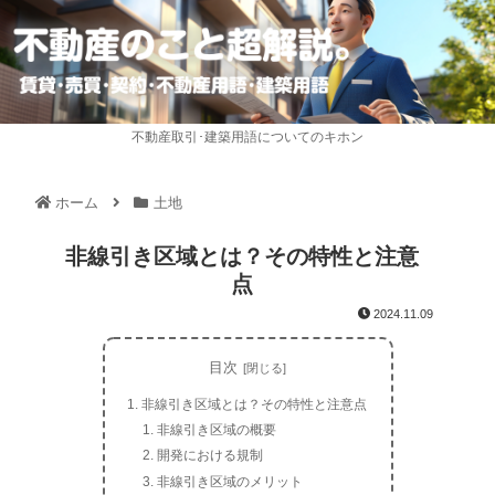
不動産取引･建築用語についてのキホン
ホーム
土地
非線引き区域とは？その特性と注意
点
2024.11.09
目次
非線引き区域とは？その特性と注意点
非線引き区域の概要
開発における規制
非線引き区域のメリット