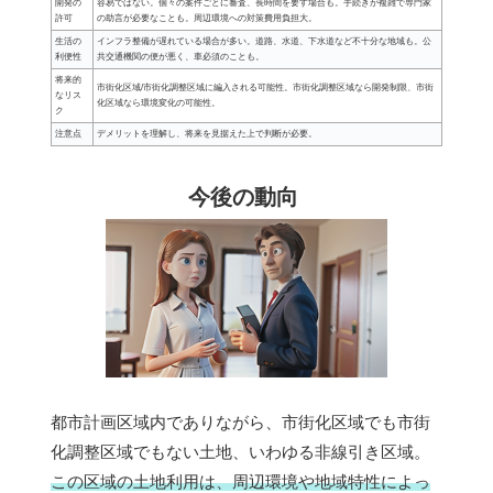
開発の
容易ではない。個々の案件ごとに審査、長時間を要す場合も。手続きが複雑で専門家
許可
の助言が必要なことも。周辺環境への対策費用負担大。
生活の
インフラ整備が遅れている場合が多い。道路、水道、下水道など不十分な地域も。公
利便性
共交通機関の便が悪く、車必須のことも。
将来的
市街化区域/市街化調整区域に編入される可能性。市街化調整区域なら開発制限、市街
なリス
化区域なら環境変化の可能性。
ク
注意点
デメリットを理解し、将来を見据えた上で判断が必要。
今後の動向
都市計画区域内でありながら、市街化区域でも市街
化調整区域でもない土地、いわゆる非線引き区域。
この区域の土地利用は、周辺環境や地域特性によっ