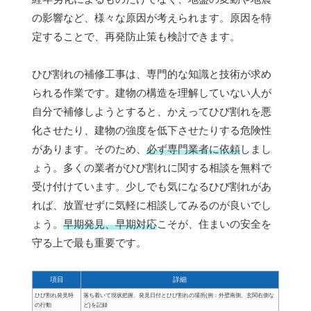
の影響など、様々な原因が考えられます。原因を特
定することで、再発防止策も検討できます。
ひび割れの補修工事は、専門的な知識と技術が求め
られる作業です。建物の構造を理解していない人が
自分で補修しようとすると、かえってひび割れを悪
化させたり、建物の強度を低下させたりする危険性
があります。そのため、
必ず専門業者に依頼
しまし
ょう。多くの業者がひび割れに関する相談を無料で
受け付けています。少しでも気になるひび割れがあ
れば、放置せずに気軽に相談してみるのが良いでし
ょう。
早期発見、早期対応
こそが、住まいの安全を
守る上で最も重要です。
項目
詳細
ひび割れ発見時
落ち着いて現状把握、発見日付とひび割れの場所(例：外壁南側、玄関右側な
の行動
ど)を記録