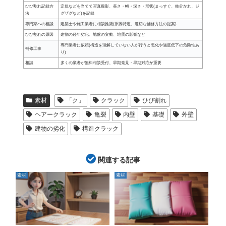
ひび割れ記録方
定規などを当てて写真撮影、長さ・幅・深さ・形状(まっすぐ、枝分かれ、ジ
法
グザグなど)を記録
専門家への相談
建築士や施工業者に相談推奨(原因特定、適切な補修方法の提案)
ひび割れの原因
建物の経年劣化、地盤の変動、地震の影響など
専門業者に依頼(構造を理解していない人が行うと悪化や強度低下の危険性あ
補修工事
り)
相談
多くの業者が無料相談受付、早期発見・早期対応が重要
素材
「ク」
クラック
ひび割れ
ヘアークラック
亀裂
内壁
基礎
外壁
建物の劣化
構造クラック
関連する記事
素材
素材