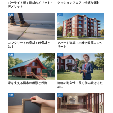
パーライト板：建材のメリット・
クッションフロア：快適な床材
デメリット
素材
素材
コンクリートの骨材：粗骨材と
アパート建築：木造と鉄筋コンク
は？
リート
素材
素材
家を支える横木の種類と役割
建物の耐久性：長く住み続けるた
めに
素材
素材