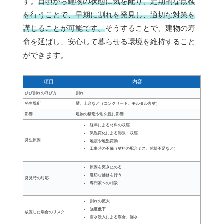
す。
日頃から建物の状態に気を配り、定期的な点検
を行うことで、早期に割れを発見し、適切な対策を
講じることが可能です。
そうすることで、建物の寿
命を延ばし、安心して暮らせる環境を維持すること
ができます。
項目
内容
ひび割れの呼び方
割れ
発生場所
壁、土台など（コンクリート、モルタル素材）
影響
建物の構造や耐久性に影響
経年による材料の収縮
気温変化による膨張・収縮
発生原因
地震や地盤変動
工事時の不備（材料の配合ミス、乾燥不足など）
原因を突き止める
適切な補修を行う
発見時の対応
専門家への相談
割れの拡大
強度低下
放置した場合のリスク
雨水浸入による腐食、漏水