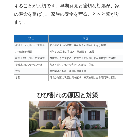
することが大切です。早期発見と適切な対処が、家
の寿命を延ばし、家族の安全を守ることへと繋がり
ます。
項目
内容
構造上のひび割れの重要性
家の骨組みへの影響、家の強さや寿命に大きな影響
ひび割れの原因
設計ミス/工事の手抜き、地盤沈下、地震
構造上のひび割れの危険性
内側深くまで達する、放置すると拡大し家が倒壊する危険性
構造上のひび割れの特徴
大きく深い、色々な方向に広がる、段差
対策
専門業者に相談、適切な修理工事
予防
日頃から家の状態に気を配り、異変を感じたら専門家に相談
ひび割れの原因と対策