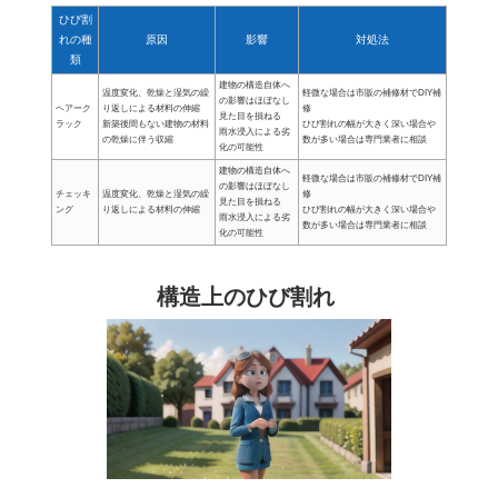
ひび割
れの種
原因
影響
対処法
類
建物の構造自体へ
温度変化、乾燥と湿気の繰
軽微な場合は市販の補修材でDIY補
の影響はほぼなし
ヘアーク
り返しによる材料の伸縮
修
見た目を損ねる
ラック
新築後間もない建物の材料
ひび割れの幅が大きく深い場合や
雨水浸入による劣
の乾燥に伴う収縮
数が多い場合は専門業者に相談
化の可能性
建物の構造自体へ
軽微な場合は市販の補修材でDIY補
の影響はほぼなし
チェッキ
温度変化、乾燥と湿気の繰
修
見た目を損ねる
ング
り返しによる材料の伸縮
ひび割れの幅が大きく深い場合や
雨水浸入による劣
数が多い場合は専門業者に相談
化の可能性
構造上のひび割れ