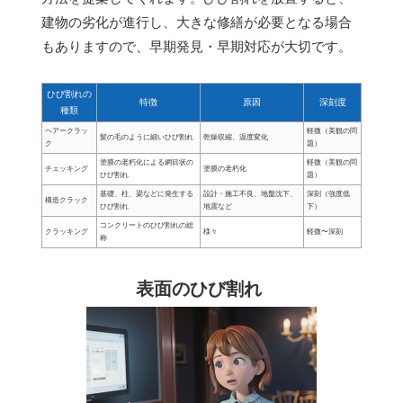
建物の劣化が進行し、大きな修繕が必要となる場合
もありますので、早期発見・早期対応が大切です。
ひび割れの
特徴
原因
深刻度
種類
ヘアークラッ
軽微（美観の問
髪の毛のように細いひび割れ
乾燥収縮、温度変化
ク
題）
塗膜の老朽化による網目状の
軽微（美観の問
チェッキング
塗膜の老朽化
ひび割れ
題）
基礎、柱、梁などに発生する
設計・施工不良、地盤沈下、
深刻（強度低
構造クラック
ひび割れ
地震など
下）
コンクリートのひび割れの総
クラッキング
様々
軽微〜深刻
称
表面のひび割れ