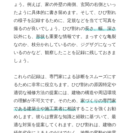
ょう。例えば、家の外壁の南側、玄関の右側といっ
たように具体的に書き留めます。そして、ひび割れ
の様子を記録するために、定規などを当てて写真を
撮るのが良いでしょう。ひび割れの
長さ、幅、深さ
以外にも、
形状
も重要な情報です。まっすぐな亀裂
なのか、枝分かれしているのか、ジグザグになって
いるのかなど、観察したことを記録に残しておきま
しょう。
これらの記録は、専門家による診断をスムーズにす
るために非常に役立ちます。ひび割れの原因特定や
適切な補修方法の提案には、建物の構造や周辺環境
の理解が不可欠です。そのため、
家づくりの専門家
である建築士や施工業者に相談
することを強くお勧
めします。彼らは豊富な知識と経験に基づいて、最
適な対策を提案してくれます。ひび割れは、建物の
経年劣化によるものだけでなく、地盤の変動や地震