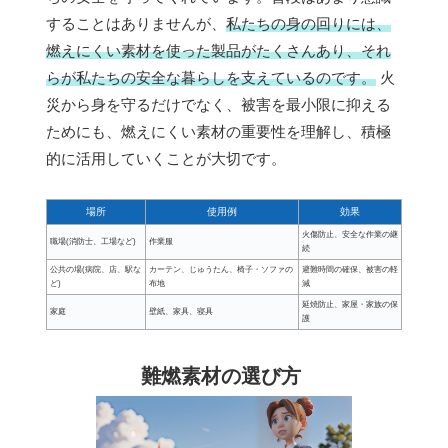
することはありませんが、
私たちの身の回りには、
燃えにくい素材を使った製品がたくさんあり、それ
らが私たちの安全な暮らしを支えているのです。
火
災から身を守るだけでなく、被害を最小限に抑える
ためにも、燃えにくい素材の重要性を理解し、積極
的に活用していくことが大切です。
場所
使用例
効果
火傷防止、安全な作業の継
職場(消防士、工場など)
作業服
続
公共の場(病院、店、駅な
カーテン、じゅうたん、椅子・ソファの
避難時間の確保、被害の軽
ど)
布地
減
延焼防止、家屋・家族の保
家庭
壁紙、家具、寝具
護
難燃素材の選び方