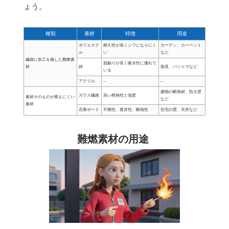
ょう。
種類
素材
特徴
用途
ポリエステ
耐久性が高くシワになりにく
カーテン、カーペット
ル
い
など
繊維に加工を施した難燃素
肌触りが良く吸水性に優れて
材
綿
寝具、パジャマなど
いる
アクリル
–
–
建物の断熱材、防火壁
ガラス繊維
高い耐熱性と強度
素材そのものが燃えにくい
など
素材
石膏ボード
不燃性、遮音性、断熱性
住宅の壁、天井など
難燃素材の用途