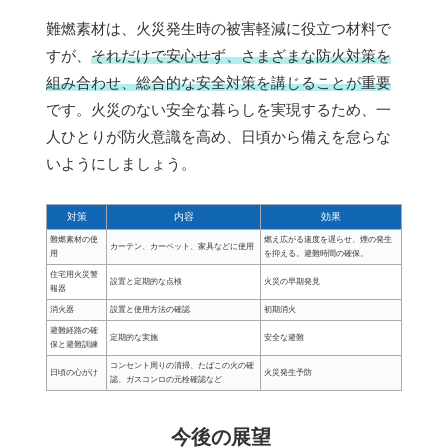
難燃素材は、火災発生時の被害軽減に役立つ材料で
すが、
それだけで安心せず、さまざまな防火対策を
組み合わせ、総合的な安全対策を講じることが重要
です。火災のない安全な暮らしを実現するため、一
人ひとりが防火意識を高め、日頃から備えを怠らな
いようにしましょう。
対策
内容
効果
難燃素材の使
燃え広がる速度を遅らせ、煙の発生
カーテン、カーペット、家具などに使用
用
を抑える。避難時間の確保。
住宅用火災警
設置と定期的な点検
火災の早期発見
報器
消火器
設置と使用方法の確認
初期消火
避難経路の確
定期的な実施
安全な避難
保と避難訓練
コンセント周りの清掃、たばこの火の確
日頃の心がけ
火災発生予防
認、ガスコンロの元栓確認など
今後の展望