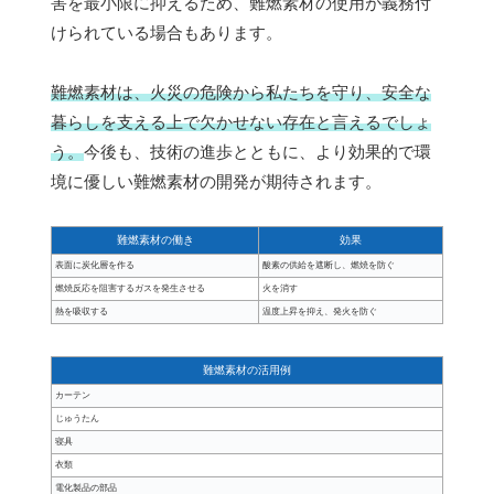
害を最小限に抑えるため、難燃素材の使用が義務付
けられている場合もあります。
難燃素材は、火災の危険から私たちを守り、安全な
暮らしを支える上で欠かせない存在と言えるでしょ
う。
今後も、技術の進歩とともに、より効果的で環
境に優しい難燃素材の開発が期待されます。
難燃素材の働き
効果
表面に炭化層を作る
酸素の供給を遮断し、燃焼を防ぐ
燃焼反応を阻害するガスを発生させる
火を消す
熱を吸収する
温度上昇を抑え、発火を防ぐ
難燃素材の活用例
カーテン
じゅうたん
寝具
衣類
電化製品の部品