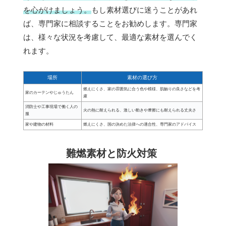
を心がけましょう。
もし素材選びに迷うことがあれ
ば、専門家に相談することをお勧めします。専門家
は、様々な状況を考慮して、最適な素材を選んでく
れます。
場所
素材の選び方
燃えにくさ、家の雰囲気に合う色や模様、肌触りの良さなどを考
家のカーテンやじゅうたん
慮
消防士や工事現場で働く人の
火の熱に耐えられる、激しい動きや摩擦にも耐えられる丈夫さ
服
家や建物の材料
燃えにくさ、国の決めた法律への適合性、専門家のアドバイス
難燃素材と防火対策