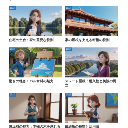
素材
素材
住宅の土台：家の重要な役割
家の屋根を支える軒桁の役割
素材
素材
驚きの軽さ！バルサ材の魅力
スレート屋根：耐久性と美観の両
立
素材
素材
無垢材の魅力：本物の木を感じる
繊維板の種類と活用法