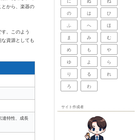
に
ぬ
ね
ことから、楽器の
の
は
ひ
ふ
へ
ほ
です。このよう
ま
み
む
能な資源としても
め
も
や
ゆ
よ
ら
り
る
れ
ろ
わ
サイト作成者
伝達特性、成長