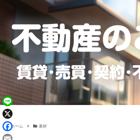
L
i
X
ホーム
素材
n
F