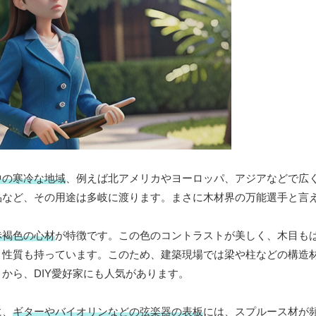
中の寒冷な地域
、例えば北アメリカやヨーロッパ、アジアなどで広
品など、その用途は多岐に渡ります。まさに木材界の万能選手と言
赤褐色の心材
が特徴です。この色のコントラストが美しく、木目も
う性質も持っています。このため、建築現場では梁や柱などの構造
から、DIY愛好家にも人気があります。
に、
ギターやバイオリンなどの弦楽器の表板
には、スプルース材が