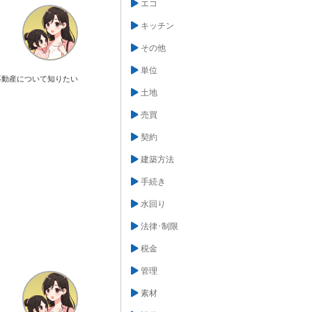
エコ
キッチン
その他
単位
不動産について知りたい
土地
売買
契約
建築方法
手続き
水回り
法律･制限
税金
管理
素材