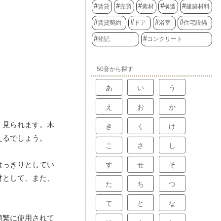
賃貸
売買
素材
構造
建築材料
賃貸契約
ドア
浴室
住宅設備
登記
コンクリート
50音から探す
あ
い
う
え
お
か
く見られます。木
き
く
け
えるでしょう。
こ
さ
し
はっきりとしてい
す
せ
そ
材として、また、
た
ち
つ
て
と
な
頻繁に使用されて