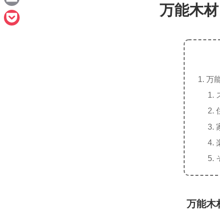
e
万能木材
a
E
c
m
P
e
a
o
b
i
c
o
l
万
k
o
e
k
t
万能木