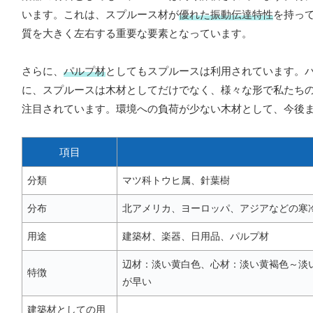
います。これは、スプルース材が
優れた振動伝達特性
を持っ
質を大きく左右する重要な要素となっています。
さらに、
パルプ材
としてもスプルースは利用されています。
に、スプルースは木材としてだけでなく、様々な形で私たち
注目されています。環境への負荷が少ない木材として、今後
項目
分類
マツ科トウヒ属、針葉樹
分布
北アメリカ、ヨーロッパ、アジアなどの寒
用途
建築材、楽器、日用品、パルプ材
辺材：淡い黄白色、心材：淡い黄褐色～淡
特徴
が早い
建築材としての用