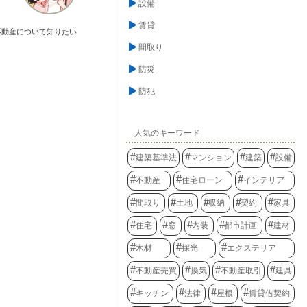
設備
賃貸
不動産について知りたい
間取り
防災
防犯
人気のキーワード
建築基準法
マンション
建築
設備
不動産
住宅ローン
インテリア
間取り
土地
収納
契約
家具
住宅
窓
内装
都市計画
建材
木材
採光
エクステリア
不動産売買
換気
不動産取引
建具
キッチン
法律
屋根
賃貸借契約