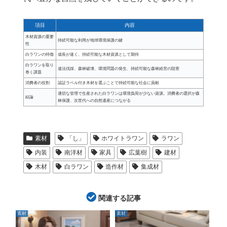
項目
内容
木材資源の重要
持続可能な利用が地球環境保護の鍵
性
白ラワンの特徴
成長が速く、持続可能な木材資源として期待
白ラワンを取り
違法伐採、森林破壊、環境問題の発生、持続可能な森林経営の阻害
巻く課題
消費者の役割
認証ラベル付き木材を選ぶことで持続可能な社会に貢献
適切な管理で生産された白ラワンは環境負荷が少ない資源。消費者の選択が森
結論
林保護、次世代への自然遺産につながる
素材
「し」
ホワイトラワン
ラワン
内装
南洋材
家具
広葉樹
建材
木材
白ラワン
造作材
集成材
関連する記事
素材
素材