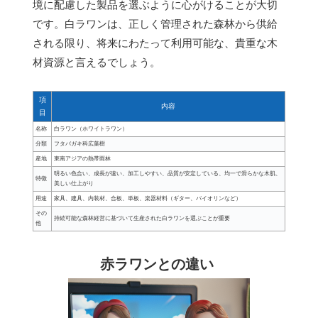
境に配慮した製品を選ぶように心がけることが大切
です。白ラワンは、正しく管理された森林から供給
される限り、将来にわたって利用可能な、貴重な木
材資源と言えるでしょう。
項
内容
目
名称
白ラワン（ホワイトラワン）
分類
フタバガキ科広葉樹
産地
東南アジアの熱帯雨林
明るい色合い、成長が速い、加工しやすい、品質が安定している、均一で滑らかな木肌、
特徴
美しい仕上がり
用途
家具、建具、内装材、合板、単板、楽器材料（ギター、バイオリンなど）
その
持続可能な森林経営に基づいて生産された白ラワンを選ぶことが重要
他
赤ラワンとの違い