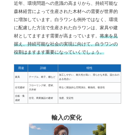
近年、環境問題への意識の高まりから、持続可能な
森林経営によって生産された木材への需要が世界的
に増加しています。白ラワンも例外ではなく、環境
に配慮した方法で生産された白ラワンは、家具や建
材としてますます需要が高まっています。
将来を見
据え、持続可能な社会の実現に向けて、白ラワンの
役割はますます重要になっていくでしょう。
用途
詳細
特性
加工しやすい、耐久性が高い、滑らかな木肌、温かみの
家具
テーブル、椅子、棚など
ある色合い
フローリング材、壁材、
住宅建材
明るく開放的な空間演出、断熱性、吸音性
天井材
合板・集
住宅、商業施設の建材
強度、安定性
成材
輸入の変化