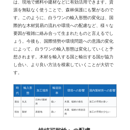
は、現地で燃料や建材などに有効活用できます。資
源を無駄なく使うことで、森林保護にも繋がるので
す。このように、白ラワンの輸入形態の変化は、国
際的な木材貿易の流れや環境への配慮など、様々な
要因が複雑に絡み合って生まれたものと言えるでし
ょう。今後も、国際情勢や環境問題への意識の変化
によって、白ラワンの輸入形態は変化していくと予
想されます。木材を輸入する国と輸出する国が協力
し合い、より良い方法を模索していくことが大切で
す。
時
輸入形
輸送効
加工場所
環境への影響
国内製材所への影響
代
態
率
日本の製材
過去
丸太
低い
木屑、端材の発生
加工の手間が多い
所
木屑、端材の有効活
現在
製材
原産地
高い
加工の手間が少ない
用