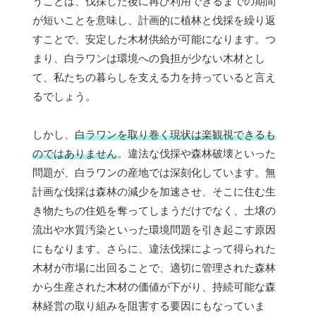
うことは、伐採した後に再び利用できるまでの期間
が短いことを意味し、計画的に植林と伐採を繰り返
すことで、安定した木材供給が可能になります。つ
まり、白ラワンは環境への負担が少ない木材とし
て、私たちの暮らしを支える力を持っていると言え
るでしょう。
しかし、
白ラワンを取り巻く現状は楽観視できるも
のではありません
。違法な伐採や森林破壊といった
問題が、白ラワンの産地では深刻化しています。無
計画な伐採は森林の減少を加速させ、そこに住む生
き物たちの住処を奪ってしまうだけでなく、土壌の
流出や水質汚染といった環境問題を引き起こす原因
にもなります。さらに、違法伐採によって得られた
木材が市場に出回ることで、適切に管理された森林
から生産された木材の価値が下がり、持続可能な森
林経営の取り組みを阻害する要因にもなっていま