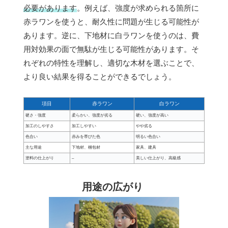
必要があります
。例えば、強度が求められる箇所に
赤ラワンを使うと、耐久性に問題が生じる可能性が
あります。逆に、下地材に白ラワンを使うのは、費
用対効果の面で無駄が生じる可能性があります。そ
れぞれの特性を理解し、適切な木材を選ぶことで、
より良い結果を得ることができるでしょう。
項目
赤ラワン
白ラワン
硬さ・強度
柔らかい、強度が劣る
硬い、強度が高い
加工のしやすさ
加工しやすい
やや劣る
色合い
赤みを帯びた色
明るい色合い
主な用途
下地材、梱包材
家具、建具
塗料の仕上がり
–
美しい仕上がり、高級感
用途の広がり