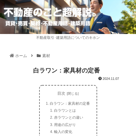
不動産取引･建築用語についてのキホン
ホーム
素材
白ラワン：家具材の定番
2024.11.07
目次
白ラワン：家具材の定番
白ラワンとは
赤ラワンとの違い
用途の広がり
輸入の変化