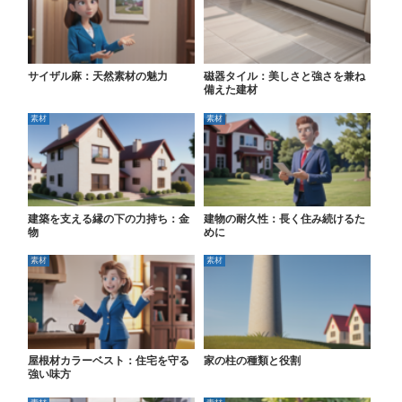
サイザル麻：天然素材の魅力
磁器タイル：美しさと強さを兼ね
備えた建材
素材
素材
建築を支える縁の下の力持ち：金
建物の耐久性：長く住み続けるた
物
めに
素材
素材
屋根材カラーベスト：住宅を守る
家の柱の種類と役割
強い味方