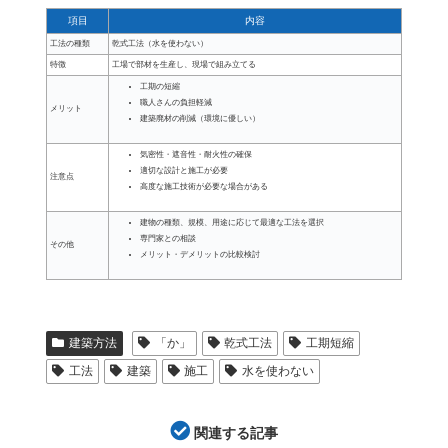
項目
内容
工法の種類
乾式工法（水を使わない）
特徴
工場で部材を生産し、現場で組み立てる
工期の短縮
職人さんの負担軽減
メリット
建築廃材の削減（環境に優しい）
気密性・遮音性・耐火性の確保
適切な設計と施工が必要
注意点
高度な施工技術が必要な場合がある
建物の種類、規模、用途に応じて最適な工法を選択
専門家との相談
その他
メリット・デメリットの比較検討
建築方法
「か」
乾式工法
工期短縮
工法
建築
施工
水を使わない
関連する記事