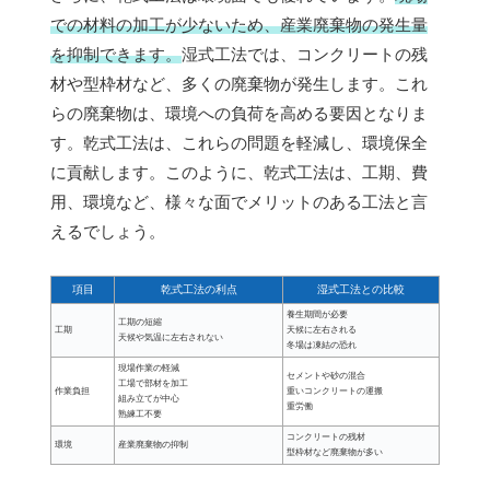
での材料の加工が少ないため、産業廃棄物の発生量
を抑制できます。
湿式工法では、コンクリートの残
材や型枠材など、多くの廃棄物が発生します。これ
らの廃棄物は、環境への負荷を高める要因となりま
す。乾式工法は、これらの問題を軽減し、環境保全
に貢献します。このように、乾式工法は、工期、費
用、環境など、様々な面でメリットのある工法と言
えるでしょう。
項目
乾式工法の利点
湿式工法との比較
養生期間が必要
工期の短縮
工期
天候に左右される
天候や気温に左右されない
冬場は凍結の恐れ
現場作業の軽減
セメントや砂の混合
工場で部材を加工
作業負担
重いコンクリートの運搬
組み立てが中心
重労働
熟練工不要
コンクリートの残材
環境
産業廃棄物の抑制
型枠材など廃棄物が多い