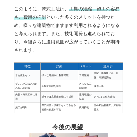
このように、乾式工法は、
工期の短縮、施工の容易
さ、費用の抑制
といった多くのメリットを持つた
め、様々な建築物でますます利用されるようになる
と考えられます。また、技術開発も進められてお
り、今後さらに適用範囲が広がっていくことが期待
されます。
特徴
詳細
メリット
適用例
住宅、事務所ビル、店
水を使わない
様々な建築物に利用可能
工期短縮
舗、高層建築物
プレハブ工法との組
さらなる工
工場で部材を製造
改修工事
み合わせ可能
期短縮
内装・外装工事に活
適用範囲の
近年では高層建築物にも採用
DIYによる住宅改修
用
拡大
専門知識・技術がなくてもある
壁の断熱材施工、床材張
施工が簡単
費用抑制
程度の作業が可能
替え
今後の展望