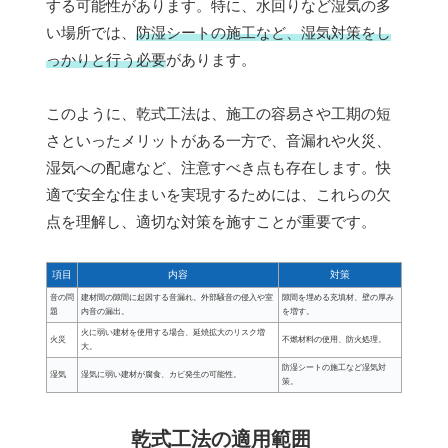
する可能性があります。特に、水回りなど湿気の多
い場所では、
防湿シートの施工など、湿気対策をし
っかりと行う必要
があります。
このように、乾式工法は、施工の容易さや工期の短
さといったメリットがある一方で、音漏れや火災、
湿気への配慮など、注意すべき点も存在します。快
適で安全な住まいを実現するためには、これらの欠
点を理解し、適切な対策を施すことが重要です。
項目
内容
対策
音の問
建材間の隙間に起因する音漏れ。外部騒音の侵入や室
隙間を埋める充填材、壁の厚み
題
内音の漏出。
を増す。
火に弱い建材を使用する場合、延焼拡大のリスク増
火災
不燃材料の使用、防火処理。
大。
防湿シートの施工など湿気対
湿気
湿気に弱い建材が腐食、カビ発生の可能性。
策。
乾式工法の適用範囲