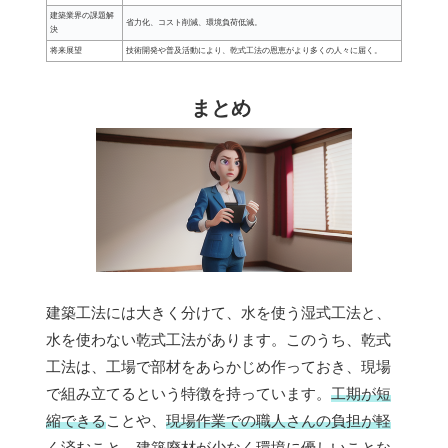
建築業界の課題解
省力化、コスト削減、環境負荷低減。
決
将来展望
技術開発や普及活動により、乾式工法の恩恵がより多くの人々に届く。
まとめ
建築工法には大きく分けて、水を使う湿式工法と、
水を使わない乾式工法があります。このうち、乾式
工法は、工場で部材をあらかじめ作っておき、現場
で組み立てるという特徴を持っています。
工期が短
縮できる
ことや、
現場作業での職人さんの負担が軽
く済む
こと、
建築廃材が少なく環境に優しい
ことな