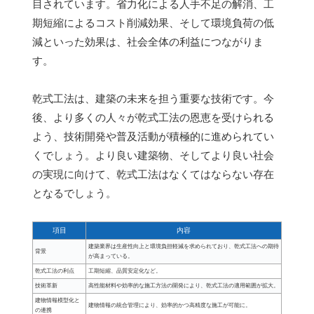
目されています。省力化による人手不足の解消、工
期短縮によるコスト削減効果、そして環境負荷の低
減といった効果は、社会全体の利益につながりま
す。
乾式工法は、建築の未来を担う重要な技術です。今
後、より多くの人々が乾式工法の恩恵を受けられる
よう、技術開発や普及活動が積極的に進められてい
くでしょう。より良い建築物、そしてより良い社会
の実現に向けて、乾式工法はなくてはならない存在
となるでしょう。
項目
内容
建築業界は生産性向上と環境負担軽減を求められており、乾式工法への期待
背景
が高まっている。
乾式工法の利点
工期短縮、品質安定化など。
技術革新
高性能材料や効率的な施工方法の開発により、乾式工法の適用範囲が拡大。
建物情報模型化と
建物情報の統合管理により、効率的かつ高精度な施工が可能に。
の連携