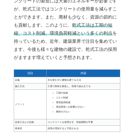
ンクリートの製造には大量のエネルギーが必要です
が、乾式工法ではコンクリートの使用量を減らすこ
とができます。また、廃材も少なく、資源の節約に
も貢献します。このように、
乾式工法は工期の短
縮、コスト削減、環境負荷軽減という多くの利点
を
持っているため、近年、建築業界で注目を集めてい
ます。今後も様々な建物の建設で、乾式工法の採用
がますます増えていくと予想されます。
項目
内容
定義
水を使わずに建物を建てる工法
施工方法
工場で部材を製造し、現場で組み立てる
工期の短縮
コスト削減
環境負荷軽減
メリット
周辺環境への影響が少ない
廃材が少ない
従来工法との比較
コンクリートを使用せず、乾燥期間が不要
将来性
採用が増加すると予想される