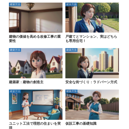
建築方法
建築方法
建物の価値を高める改修工事の重
戸建てとマンション、実はどちら
要性
も専用住宅！
建築方法
建築方法
建築家：建物の創造主
安全な街づくり：ラドバーン方式
建築方法
建築方法
ユニット工法で理想の住まいを実
仮設工事の基礎知識
現