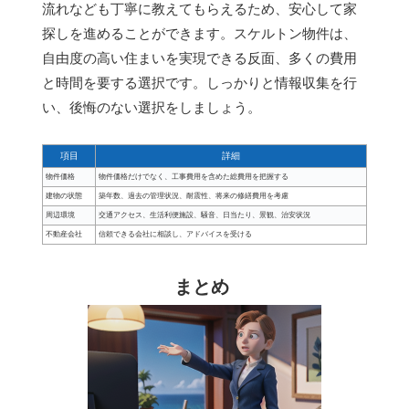
流れなども丁寧に教えてもらえるため、安心して家
探しを進めることができます。スケルトン物件は、
自由度の高い住まいを実現できる反面、多くの費用
と時間を要する選択です。しっかりと情報収集を行
い、後悔のない選択をしましょう。
項目
詳細
物件価格
物件価格だけでなく、工事費用を含めた総費用を把握する
建物の状態
築年数、過去の管理状況、耐震性、将来の修繕費用を考慮
周辺環境
交通アクセス、生活利便施設、騒音、日当たり、景観、治安状況
不動産会社
信頼できる会社に相談し、アドバイスを受ける
まとめ