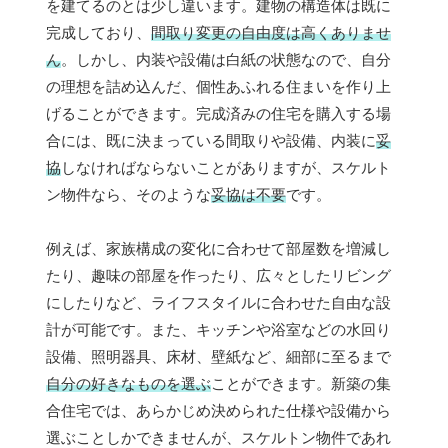
を建てるのとは少し違います。建物の構造体は既に
完成しており、
間取り変更の自由度は高くありませ
ん
。しかし、内装や設備は白紙の状態なので、自分
の理想を詰め込んだ、個性あふれる住まいを作り上
げることができます。完成済みの住宅を購入する場
合には、既に決まっている間取りや設備、内装に
妥
協
しなければならないことがありますが、スケルト
ン物件なら、そのような
妥協は不要
です。
例えば、家族構成の変化に合わせて部屋数を増減し
たり、趣味の部屋を作ったり、広々としたリビング
にしたりなど、ライフスタイルに合わせた自由な設
計が可能です。また、キッチンや浴室などの水回り
設備、照明器具、床材、壁紙など、細部に至るまで
自分の好きなものを選ぶ
ことができます。新築の集
合住宅では、あらかじめ決められた仕様や設備から
選ぶことしかできませんが、スケルトン物件であれ