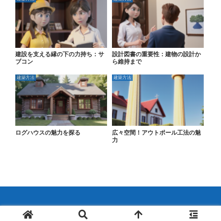
建設を支える縁の下の力持ち：サ
設計図書の重要性：建物の設計か
ブコン
ら維持まで
建築方法
建築方法
ログハウスの魅力を探る
広々空間！アウトポール工法の魅
力
© 2024 不動産のこと超解説.