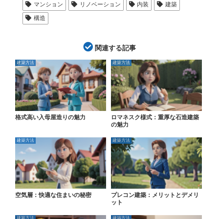
マンション
リノベーション
内装
建築
構造
関連する記事
建築方法
建築方法
格式高い入母屋造りの魅力
ロマネスク様式：重厚な石造建築
の魅力
建築方法
建築方法
空気層：快適な住まいの秘密
プレコン建築：メリットとデメリ
ット
建築方法
建築方法