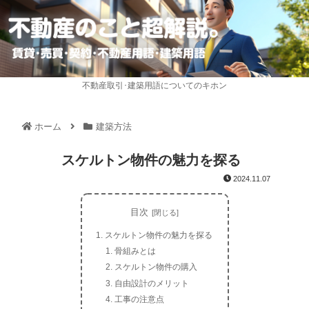
不動産取引･建築用語についてのキホン
ホーム
建築方法
スケルトン物件の魅力を探る
2024.11.07
目次
スケルトン物件の魅力を探る
骨組みとは
スケルトン物件の購入
自由設計のメリット
工事の注意点