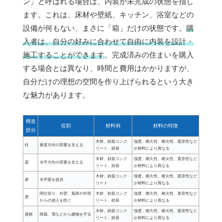
ン」と呼ばれる場合は、内装が未完成の状態を指し
ます。これは、床材や壁紙、キッチン、浴室などの
設備が何もない、まさに「箱」だけの状態です。
購
入者は、自分の好みに合わせて自由に内装を設計・
施工することができます
。完成済みの住まいを購入
する場合とは異なり、時間と費用はかかりますが、
自分だけの理想の空間を作り上げられるという大き
な魅力があります。
構造
役割
材料例
材料の特徴
部分
木材、鉄筋コンク
強度、耐久性、耐火性、遮音性など
柱
垂直方向の荷重を支える
リート、鉄骨
が材料により異なる
木材、鉄筋コンク
強度、耐久性、耐火性、遮音性など
梁
水平方向の荷重を支える
リート、鉄骨
が材料により異なる
木材、鉄筋コンク
強度、耐久性、耐火性、遮音性など
床
水平面を提供
リート
が材料により異なる
間仕切り、外壁、風雨や外部
木材、鉄筋コンク
強度、耐久性、耐火性、遮音性など
壁
からの侵入を防ぐ
リート、鉄骨
が材料により異なる
木材、鉄筋コンク
強度、耐久性、耐火性、遮音性など
屋根
雨風、雪などから建物を守る
リート、鉄骨
が材料により異なる