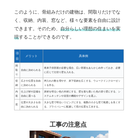
このように、骨組みだけの建物は、間取りだけでな
く、収納、内装、窓など、様々な要素を自由に設計
できます。そのため、
自分らしい理想の住まいを実
現
することができるのです。
項
メリット
具体例
目
間
将来子供部屋が必要な場合、広い部屋をあらかじめ作っておき、必要
取
自由に決められる
に応じて仕切り壁を入れる。
り
収
広さや位置を自由
押入れの数を増やす、床下収納を広くする、ウォークインクローゼッ
納
に決められる
トを作る。
内
仕上げ材や設備を
床材を明るい色の木材にする、壁を落ち着いた色の塗り壁にする、シ
装
自由に選べる
ステムキッチンや浴室の機能やデザインを選ぶ。
位置や大きさを自
大きな窓で明るいリビングにする、複数の小さな窓で風通しを良くす
窓
由に決められる
る、プライバシーに配慮して窓の位置を工夫する。
工事の注意点