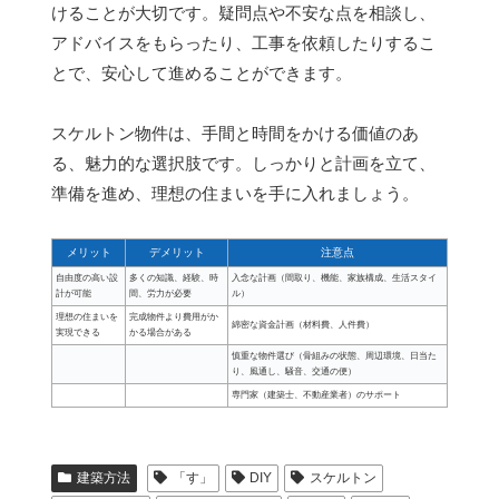
けることが大切です。疑問点や不安な点を相談し、
アドバイスをもらったり、工事を依頼したりするこ
とで、安心して進めることができます。
スケルトン物件は、手間と時間をかける価値のあ
る、魅力的な選択肢です。しっかりと計画を立て、
準備を進め、理想の住まいを手に入れましょう。
メリット
デメリット
注意点
自由度の高い設
多くの知識、経験、時
入念な計画（間取り、機能、家族構成、生活スタイ
計が可能
間、労力が必要
ル）
理想の住まいを
完成物件より費用がか
綿密な資金計画（材料費、人件費）
実現できる
かる場合がある
慎重な物件選び（骨組みの状態、周辺環境、日当た
り、風通し、騒音、交通の便）
専門家（建築士、不動産業者）のサポート
建築方法
「す」
DIY
スケルトン