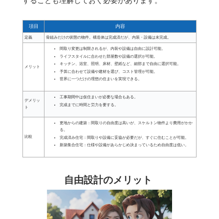
することも理解しておく必要があります。
項目
内容
定義
骨組みだけの状態の物件。構造体は完成済だが、内装・設備は未完成。
間取り変更は制限されるが、内装や設備は自由に設計可能。
ライフスタイルに合わせた部屋数や設備の選択が可能。
キッチン、浴室、照明、床材、壁紙など、細部まで自由に選択可能。
メリット
予算に合わせて設備や建材を選び、コスト管理が可能。
世界に一つだけの理想の住まいを実現できる。
工事期間中は仮住まいが必要な場合もある。
デメリッ
完成までに時間と労力を要する。
ト
更地からの建築：間取りの自由度は高いが、スケルトン物件より費用がかか
る。
比較
完成済み住宅：間取りや設備に妥協が必要だが、すぐに住むことが可能。
新築集合住宅：仕様や設備があらかじめ決まっているため自由度は低い。
自由設計のメリット