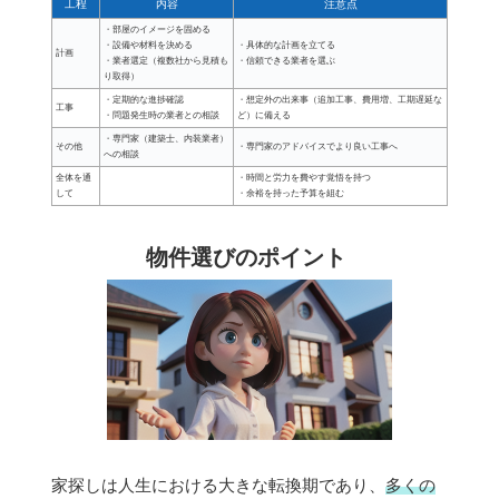
工程
内容
注意点
・部屋のイメージを固める
・設備や材料を決める
・具体的な計画を立てる
計画
・業者選定（複数社から見積も
・信頼できる業者を選ぶ
り取得）
・定期的な進捗確認
・想定外の出来事（追加工事、費用増、工期遅延な
工事
・問題発生時の業者との相談
ど）に備える
・専門家（建築士、内装業者）
その他
・専門家のアドバイスでより良い工事へ
への相談
全体を通
・時間と労力を費やす覚悟を持つ
して
・余裕を持った予算を組む
物件選びのポイント
家探しは人生における大きな転換期であり、
多くの