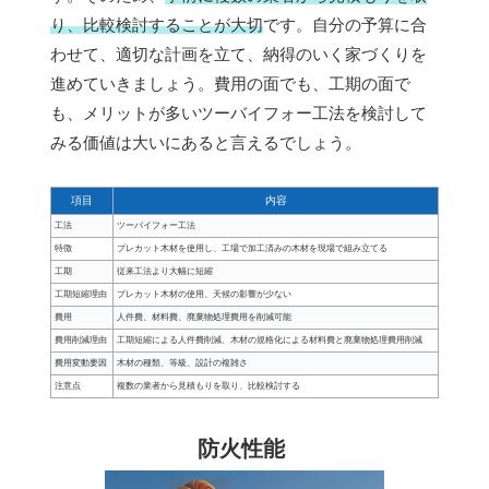
り、比較検討することが大切
です。自分の予算に合
わせて、適切な計画を立て、納得のいく家づくりを
進めていきましょう。費用の面でも、工期の面で
も、メリットが多いツーバイフォー工法を検討して
みる価値は大いにあると言えるでしょう。
項目
内容
工法
ツーバイフォー工法
特徴
プレカット木材を使用し、工場で加工済みの木材を現場で組み立てる
工期
従来工法より大幅に短縮
工期短縮理由
プレカット木材の使用、天候の影響が少ない
費用
人件費、材料費、廃棄物処理費用を削減可能
費用削減理由
工期短縮による人件費削減、木材の規格化による材料費と廃棄物処理費用削減
費用変動要因
木材の種類、等級、設計の複雑さ
注意点
複数の業者から見積もりを取り、比較検討する
防火性能