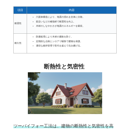
項目
内容
六面体構造により、地震の揺れを全体に分散。
筋交いなどの補強材で耐震性を向上。
耐震性
木材のしなやかさが地震のエネルギーを吸収。
防腐処理により木材の腐敗を防ぐ。
定期的な点検とシロアリ駆除で建物を保護。
耐久性
適切な維持管理で世代を超えて住み継げる。
断熱性と気密性
ツーバイフォー工法は、建物の断熱性と気密性を高