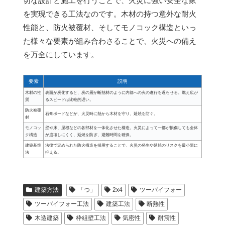
切な設計と施工を行うことで、火災に強い安全な家
を実現できる工法なのです。木材の持つ意外な耐火
性能と、防火被覆材、そしてモノコック構造といっ
た様々な要素が組み合わさることで、火災への備え
を万全にしています。
要素
説明
木材の性
表面が炭化すると、炭の層が断熱材のように内部への火の進行を遅らせる。燃え広が
質
るスピードは比較的遅い。
防火被覆
石膏ボードなどが、火災時に熱から木材を守り、延焼を防ぐ。
材
モノコッ
壁や床、屋根などの各部材を一体化させた構造。火災によって一部が損傷しても全体
ク構造
が崩壊しにくく、延焼を防ぎ、避難時間を確保。
建築基準
法律で定められた防火構造を採用することで、火災の発生や延焼のリスクを最小限に
法
抑える。
建築方法
「つ」
2x4
ツーバイフォー
ツーバイフォー工法
建築工法
断熱性
木造建築
枠組壁工法
気密性
耐震性