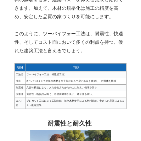
きます。加えて、木材の規格化は施工の精度を高
め、安定した品質の家づくりを可能にします。
このように、ツーバイフォー工法は、耐震性、快適
性、そしてコスト面において多くの利点を持つ、優
れた建築工法と言えるでしょう。
項目
内容
工法名
ツーバイフォー工法（枠組壁工法）
構造
2インチ×4インチの規格木材を格子状に組んで壁パネルを作成し、六面体を構成
耐震性
六面体構造により、あらゆる方向からの力に耐え、倒壊を防ぐ
快適性
気密性・断熱性が高く、冷暖房効率が良い。遮音性も高い。
コスト
プレカット工法による工期短縮、規格木材使用による材料節約、安定した品質によるコ
面
スト削減効果
耐震性と耐久性