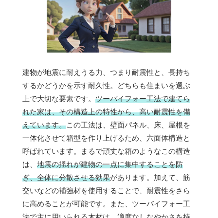
建物が地震に耐えうる力、つまり耐震性と、長持ち
するかどうかを示す耐久性。どちらも住まいを選ぶ
上で大切な要素です。
ツーバイフォー工法で建てら
れた家は、その構造上の特性から、高い耐震性を備
えています。
この工法は、壁面パネル、床、屋根を
一体化させて箱型を作り上げるため、六面体構造と
呼ばれています。まるで頑丈な箱のようなこの構造
は、
地震の揺れが建物の一点に集中することを防
ぎ、全体に分散させる効果
があります。加えて、筋
交いなどの補強材を使用することで、耐震性をさら
に高めることが可能です。また、ツーバイフォー工
法で主に用いられる木材は、適度なしなやかさを持