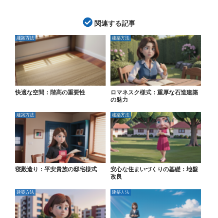
関連する記事
建築方法
建築方法
快適な空間：階高の重要性
ロマネスク様式：重厚な石造建築
の魅力
建築方法
建築方法
寝殿造り：平安貴族の邸宅様式
安心な住まいづくりの基礎：地盤
改良
建築方法
建築方法