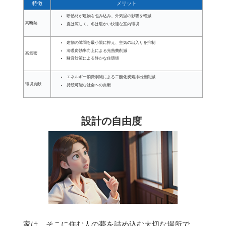
特徴
メリット
断熱材が建物を包み込み、外気温の影響を軽減
高断熱
夏は涼しく、冬は暖かい快適な室内環境
建物の隙間を最小限に抑え、空気の出入りを抑制
冷暖房効率向上による光熱費削減
高気密
騒音対策による静かな住環境
エネルギー消費削減による二酸化炭素排出量削減
環境貢献
持続可能な社会への貢献
設計の自由度
家は、そこに住む人の夢を詰め込む大切な場所で