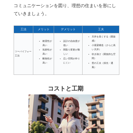
コミュニケーションを図り、理想の住まいを形にし
ていきましょう。
工法
メリット
デメリット
工夫
天井を高くする（開放
感）
耐震性が
設計の自由度が
高い
低い
小屋梁構造（さらに高
い天井）
気密性が
間取り変更が難
ツーバイフォー
高い
しい
吹き抜け（開放的な空
工法
間）
断熱性が
広い空間が作り
高い
にくい
窓の工夫（採光・通
風）
コストと工期