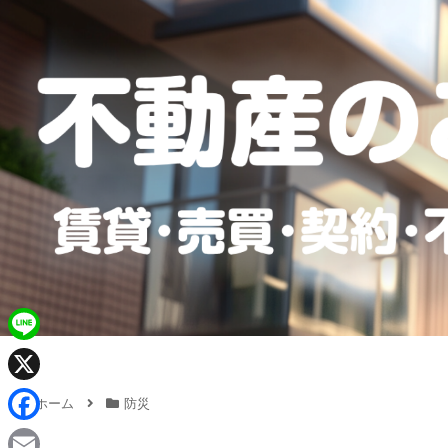
L
i
X
ホーム
防災
n
F