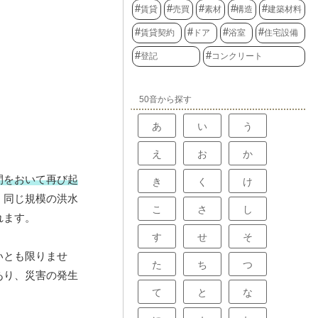
賃貸
売買
素材
構造
建築材料
賃貸契約
ドア
浴室
住宅設備
登記
コンクリート
50音から探す
あ
い
う
え
お
か
間をおいて再び起
き
く
け
、同じ規模の洪水
こ
さ
し
れます。
す
せ
そ
いとも限りませ
た
ち
つ
あり、災害の発生
て
と
な