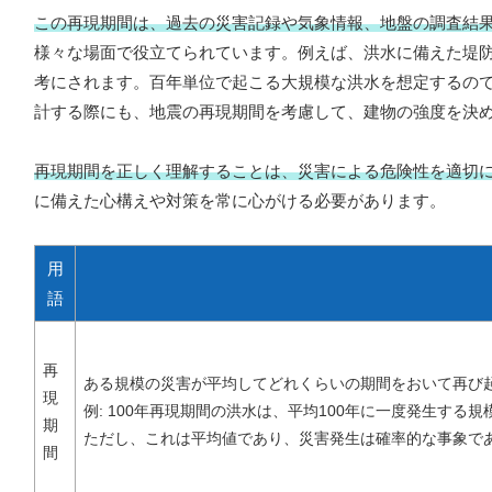
この再現期間は、過去の災害記録や気象情報、地盤の調査結
様々な場面で役立てられています。例えば、洪水に備えた堤
考にされます。百年単位で起こる大規模な洪水を想定するの
計する際にも、地震の再現期間を考慮して、建物の強度を決
再現期間を正しく理解することは、災害による危険性を適切
に備えた心構えや対策を常に心がける必要があります。
用
語
再
ある規模の災害が平均してどれくらいの期間をおいて再び
現
例: 100年再現期間の洪水は、平均100年に一度発生する
期
ただし、これは平均値であり、災害発生は確率的な事象であ
間