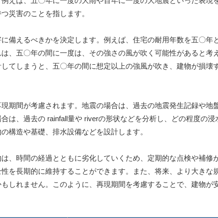
。例えば、五〇年に一度の大雨や百年に一度の大地震といった表現
持つ災害のことを指します。
害に備えるべきかを決定します。例えば、住宅の耐用年数を五〇年
れは、五〇年の間に一度は、その強さの風が吹く可能性があると考
計してしまうと、五〇年の間に想定以上の強風が吹き、建物が損壊
再現期間が考慮されます。地震の場合は、過去の地震発生記録や地
去の rainfall量や riverの形状などを分析し、どの程度の
物の構造や基礎、排水設備などを設計します。
物は、時間の経過とともに劣化していくため、定期的な点検や補修
全性を長期的に維持することができます。また、将来、より大きな
かもしれません。このように、再現期間を考慮することで、建物が
。