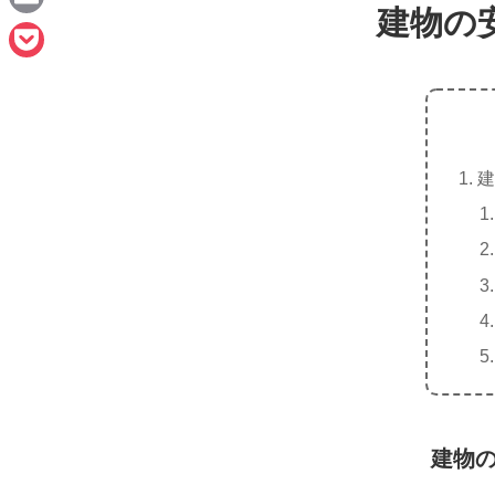
e
建物の
a
E
c
m
P
e
a
o
b
i
c
o
l
建
k
o
e
k
t
建物