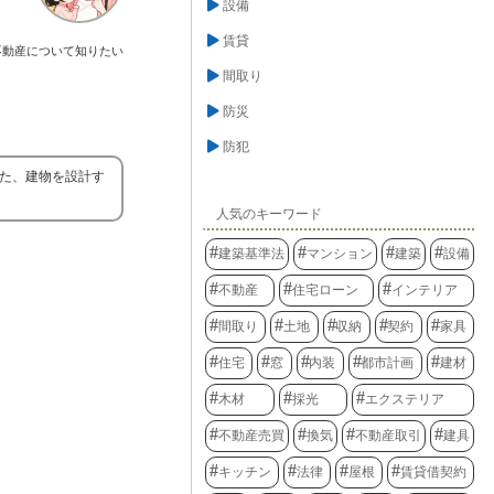
設備
賃貸
不動産について知りたい
間取り
防災
防犯
また、建物を設計す
人気のキーワード
建築基準法
マンション
建築
設備
不動産
住宅ローン
インテリア
間取り
土地
収納
契約
家具
住宅
窓
内装
都市計画
建材
木材
採光
エクステリア
不動産売買
換気
不動産取引
建具
キッチン
法律
屋根
賃貸借契約