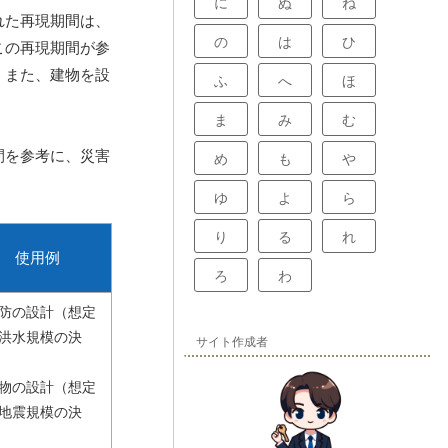
に
ぬ
ね
れた再現期間は、
の
は
ひ
この再現期間が参
。また、建物を設
ふ
へ
ほ
ま
み
む
間を参考に、災害
め
も
や
ゆ
よ
ら
り
る
れ
使用例
ろ
わ
防の設計（想定
洪水規模の決
サイト作成者
物の設計（想定
地震規模の決