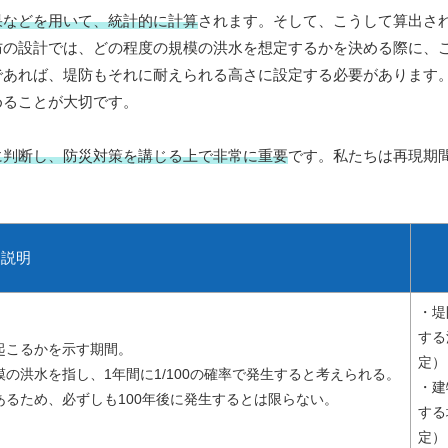
果などを用いて、統計的に計算
されます。そして、こうして算出さ
防の設計では、どの程度の規模の洪水を想定するかを決める際に、
であれば、堤防もそれに耐えられる高さに設定する必要があります
めることが大切です。
に判断し、防災対策を講じる上で非常に重要
です。私たちは再現期
説明
・堤
する
起こるかを示す期間。
定）
規模の洪水を指し、1年間に1/100の確率で発生すると考えられる。
・建
るため、必ずしも100年後に発生するとは限らない。
する
定）