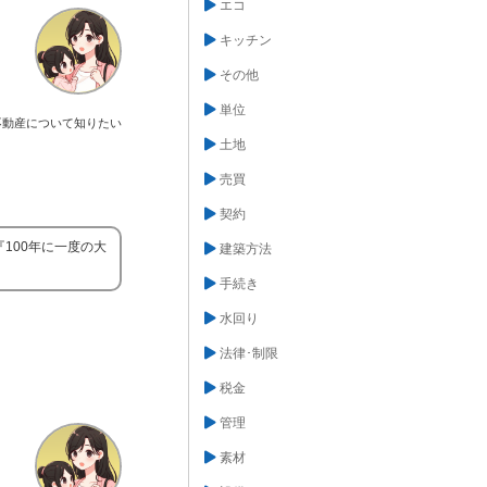
エコ
キッチン
その他
単位
不動産について知りたい
土地
売買
契約
100年に一度の大
建築方法
手続き
水回り
法律･制限
税金
管理
素材