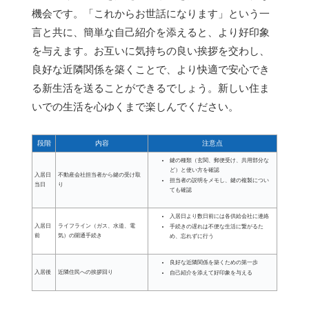
機会です。「これからお世話になります」という一
言と共に、簡単な自己紹介を添えると、より好印象
を与えます。お互いに気持ちの良い挨拶を交わし、
良好な近隣関係を築くことで、より快適で安心でき
る新生活を送ることができるでしょう。新しい住ま
いでの生活を心ゆくまで楽しんでください。
段階
内容
注意点
鍵の種類（玄関、郵便受け、共用部分な
ど）と使い方を確認
入居日
不動産会社担当者から鍵の受け取
担当者の説明をメモし、鍵の複製につい
当日
り
ても確認
入居日より数日前には各供給会社に連絡
入居日
ライフライン（ガス、水道、電
手続きの遅れは不便な生活に繋がるた
前
気）の開通手続き
め、忘れずに行う
良好な近隣関係を築くための第一歩
入居後
近隣住民への挨拶回り
自己紹介を添えて好印象を与える