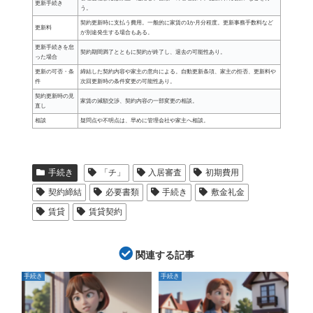
更新手続き
う。
契約更新時に支払う費用。一般的に家賃の1か月分程度。更新事務手数料など
更新料
が別途発生する場合もある。
更新手続きを怠
契約期間満了とともに契約が終了し、退去の可能性あり。
った場合
更新の可否・条
締結した契約内容や家主の意向による。自動更新条項、家主の拒否、更新料や
件
次回更新時の条件変更の可能性あり。
契約更新時の見
家賃の減額交渉、契約内容の一部変更の相談。
直し
相談
疑問点や不明点は、早めに管理会社や家主へ相談。
手続き
「チ」
入居審査
初期費用
契約締結
必要書類
手続き
敷金礼金
賃貸
賃貸契約
関連する記事
手続き
手続き