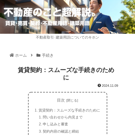
不動産取引･建築用語についてのキホン
ホーム
手続き
賃貸契約：スムーズな手続きのため
に
2024.11.09
目次
賃貸契約：スムーズな手続きのために
問い合わせから内見まで
申し込みと審査
契約内容の確認と締結