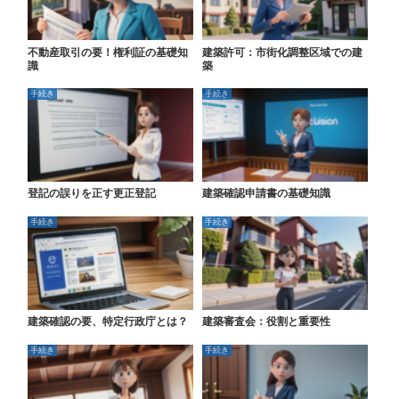
不動産取引の要！権利証の基礎知
建築許可：市街化調整区域での建
識
築
手続き
手続き
登記の誤りを正す更正登記
建築確認申請書の基礎知識
手続き
手続き
建築確認の要、特定行政庁とは？
建築審査会：役割と重要性
手続き
手続き