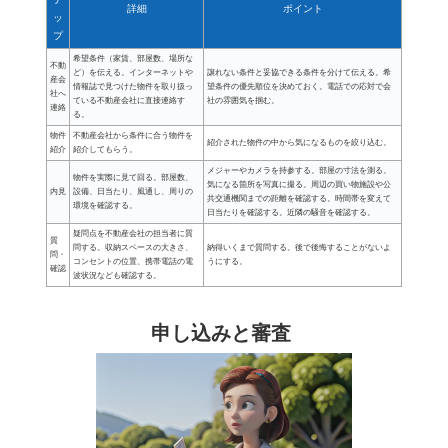
詳細
ポイント
ッ
プ
希望条件（家賃、部屋数、場所な
不動
ど）を伝える。インターネットや
譲れない条件と妥協できる条件を分けて伝える。希
産会
情報誌で見つけた物件を取り扱っ
望条件の優先順位を決めておく。電話での応対で会
社へ
ている不動産会社に直接連絡す
社の雰囲気を掴む。
連絡
る。
物件
不動産会社から条件に合う物件を
紹介された物件の中から気になるものを絞り込む。
紹介
紹介してもらう。
メジャーやカメラを持参する。部屋の寸法を測る。
物件を実際に見て回る。部屋数、
気になる箇所を写真に撮る。周辺の買い物施設や公
内見
設備、日当たり、風通し、周りの
共交通機関までの距離を確認する。時間帯を変えて
環境を確認する。
日当たりを確認する。近隣の騒音を確認する。
疑問点を不動産会社の担当者に質
質
問する。収納スペースの大きさ、
納得いくまで質問する。後で後悔することがないよ
問・
コンセントの位置、携帯電話の電
うにする。
確認
波状況なども確認する。
申し込みと審査