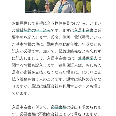
お部屋探しで希望に合う物件を見つけたら、いよい
よ
賃貸契約の申し込み
です。まずは
入居申込書
に必
要事項を記入します。氏名、住所、電話番号といっ
た基本情報の他に、勤務先や勤続年数、年収なども
記入が必要です。加えて、緊急連絡先なども忘れず
に記入しましょう。入居申込書には、
連帯保証人
に
関する情報も記入します。連帯保証人は、もしも入
居者が家賃を支払えなくなった場合に、代わりに支
払う義務を負う人のことです。通常は親族の方がな
りますが、最近は保証会社を利用するケースも増え
ています。
入居申込書と併せて、
必要書類
の提出も求められま
す。必要書類は不動産会社によって異なりますが、