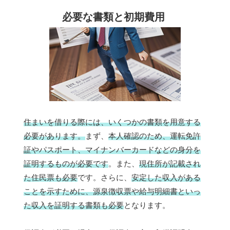
必要な書類と初期費用
住まいを借りる際には、いくつかの書類を用意する
必要があります。
まず、
本人確認のため、運転免許
証やパスポート、マイナンバーカードなどの身分を
証明するものが必要です
。また、
現住所が記載され
た住民票も必要
です。さらに、
安定した収入がある
ことを示すために、源泉徴収票や給与明細書といっ
た収入を証明する書類も必要
となります。