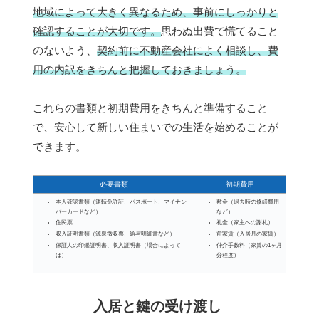
地域によって大きく異なるため、事前にしっかりと
確認することが大切です。
思わぬ出費で慌てること
のないよう、
契約前に不動産会社によく相談し、費
用の内訳をきちんと把握しておきましょう。
これらの書類と初期費用をきちんと準備すること
で、安心して新しい住まいでの生活を始めることが
できます。
必要書類
初期費用
本人確認書類（運転免許証、パスポート、マイナン
敷金（退去時の修繕費用
バーカードなど）
など）
住民票
礼金（家主への謝礼）
収入証明書類（源泉徴収票、給与明細書など）
前家賃（入居月の家賃）
保証人の印鑑証明書、収入証明書（場合によって
仲介手数料（家賃の1ヶ月
は）
分程度）
入居と鍵の受け渡し