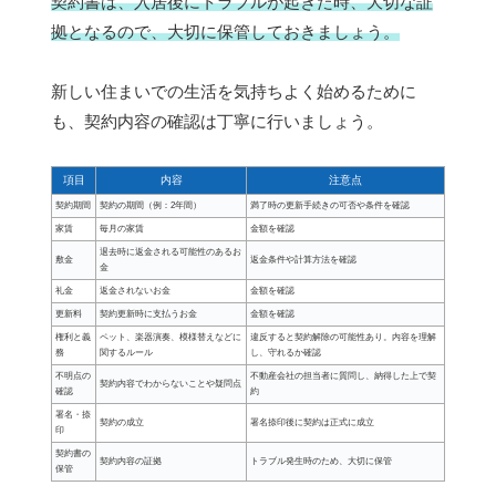
契約書は、入居後にトラブルが起きた時、大切な証
拠となるので、大切に保管しておきましょう。
新しい住まいでの生活を気持ちよく始めるために
も、契約内容の確認は丁寧に行いましょう。
項目
内容
注意点
契約期間
契約の期間（例：2年間）
満了時の更新手続きの可否や条件を確認
家賃
毎月の家賃
金額を確認
退去時に返金される可能性のあるお
敷金
返金条件や計算方法を確認
金
礼金
返金されないお金
金額を確認
更新料
契約更新時に支払うお金
金額を確認
権利と義
ペット、楽器演奏、模様替えなどに
違反すると契約解除の可能性あり。内容を理解
務
関するルール
し、守れるか確認
不明点の
不動産会社の担当者に質問し、納得した上で契
契約内容でわからないことや疑問点
確認
約
署名・捺
契約の成立
署名捺印後に契約は正式に成立
印
契約書の
契約内容の証拠
トラブル発生時のため、大切に保管
保管