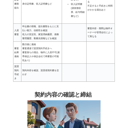
る
書類
身分証明書、収入証明書など
収入証明書
不足すると手続きに時間
提出
(源泉徴収
がかかる場合あり
票、給与明細
書など)
申込書の情報、提出書類をもとに支
審査内容・期間は物件オ
入居
払い能力、信頼性を確認
ーナーや管理会社によっ
審査
収入の安定性、家賃滞納履歴、債務
て異なる
整理履歴、勤務先情報などを確認
数日後に連絡
審査
審査通過で賃貸契約手続きへ
結果
審査落ちの場合、物件に入居不可(連
連絡
帯保証人や保証会社で再審査の可能
性あり)
賃貸
契約
契約内容を確認、賃貸借契約書を交
手続
わす
き
契約内容の確認と締結