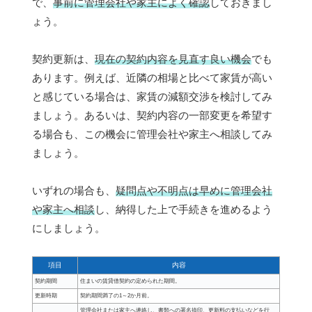
で、
事前に管理会社や家主によく確認
しておきまし
ょう。
契約更新は、
現在の契約内容を見直す良い機会
でも
あります。例えば、近隣の相場と比べて家賃が高い
と感じている場合は、家賃の減額交渉を検討してみ
ましょう。あるいは、契約内容の一部変更を希望す
る場合も、この機会に管理会社や家主へ相談してみ
ましょう。
いずれの場合も、
疑問点や不明点は早めに管理会社
や家主へ相談
し、納得した上で手続きを進めるよう
にしましょう。
項目
内容
契約期間
住まいの賃貸借契約の定められた期間。
更新時期
契約期間満了の1～2か月前。
管理会社または家主へ連絡し、書類への署名捺印、更新料の支払いなどを行