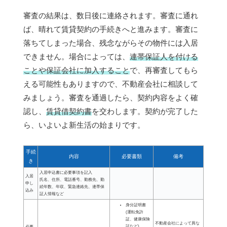
審査の結果は、数日後に連絡されます。審査に通れ
ば、晴れて賃貸契約の手続きへと進みます。審査に
落ちてしまった場合、残念ながらその物件には入居
できません。場合によっては、
連帯保証人を付ける
ことや保証会社に加入すること
で、再審査してもら
える可能性もありますので、不動産会社に相談して
みましょう。審査を通過したら、契約内容をよく確
認し、
賃貸借契約書
を交わします。契約が完了した
ら、いよいよ新生活の始まりです。
手続
内容
必要書類
備考
き
入居申込書に必要事項を記入
入居
氏名、住所、電話番号、勤務先、勤
申し
続年数、年収、緊急連絡先、連帯保
込み
証人情報など
身分証明書
(運転免許
証、健康保険
不動産会社によって異な
証など)
必要