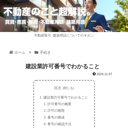
不動産取引･建築用語についてのキホン
ホーム
手続き
建設業許可番号でわかること
2024.11.07
目次
建設業許可番号でわかること
許可番号の概要
許可の種類
番号の構成
番号の確認方法