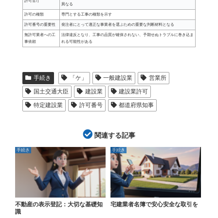
許可官庁
異なる
許可の種類
専門とする工事の種類を示す
許可番号の重要性
発注者にとって適正な事業者を選ぶための重要な判断材料となる
無許可業者への工
法律違反となり、工事の品質が確保されない、予期せぬトラブルに巻き込ま
事依頼
れる可能性がある
手続き
「ケ」
一般建設業
営業所
国土交通大臣
建設業
建設業許可
特定建設業
許可番号
都道府県知事
関連する記事
手続き
手続き
不動産の表示登記：大切な基礎知
宅建業者名簿で安心安全な取引を
識