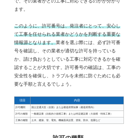
で、その業者がどの工事に対応できるのかが分かり
ます。
このように、許可番号は、発注者にとって、安心し
て工事を任せられる業者かどうかを判断する重要な
情報源となります。
業者を選ぶ際には、必ず許可番
号を確認し、その業者が適切な許可を持っている
か、請け負おうとしている工事に対応できるかを確
認することが大切です。許可番号の確認は、工事の
安全性を確保し、トラブルを未然に防ぐためにも必
要な手順と言えるでしょう。
項目
内容
許可機関
国土交通大臣（全国）または都道府県知事（都道府県内）
許可の種類
一般建設業（比較的小規模工事）または特定建設業（大規模・特殊工事）
工事の種類
土木、建築、管、電気、機械器具設置、塗装、防水、造園など
許可の種類