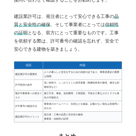
建設業許可は、発注者にとって安心できる工事の
品
質と安全性の確保
、そして事業者にとっては
信頼性
の証明
となる、双方にとって重要なものです。工事
を依頼する際は、許可番号の確認を忘れず、安全で
安心できる建物を築きましょう。
項目
内容
人々の暮らしと安全を守るための信頼の証であり、事業者選定の重要
建設業許可の重要性
な指標。
高い技術力、しっかりとした経営基盤（熟練技術者の確保、健全な財
許可取得の条件
務状況など）
無許可事業者への発注リ
施工不良、事故、追加費用、工期遅延、手抜き工事などのトラブル発
スク
生の可能性大
事業者のホームページ、名刺などを確認。記載がない場合は直接問い
許可番号の確認方法
合わせ。
発注者：工事の品質と安全性の確保
建設業許可のメリット
事業者：信頼性の証明