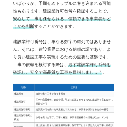
いばかりか、予期せぬトラブルに巻き込まれる可能
性もあります。建設業許可番号を確認することで、
安心して工事を任せられる、信頼できる事業者かど
うかを判断
することができます。
建設業許可番号は、単なる数字の羅列ではありませ
ん。それは、建設業界における信頼の証であり、よ
り良い建設工事を実現するための重要な基盤です。
工事の依頼を検討する際は、
必ず建設業許可番号を
確認し、安全で高品質な工事を目指しましょう
。
項目
説明
建設業者
建築や土木工事を行う事業者
工事の品質確保、安全管理、取引の公正さを守るために建設業を営むために
建設業許可
必要な許可
建設業許可番号
建設業許可を受けた事業者に与えられる、事業者を識別するための番号
建設業許可番号の
許可を受けた官庁、工事の種類、事業者固有番号の情報が含まれている
構成
国土交通大臣または都道府県知事。許可官庁により請け負える工事の規模が