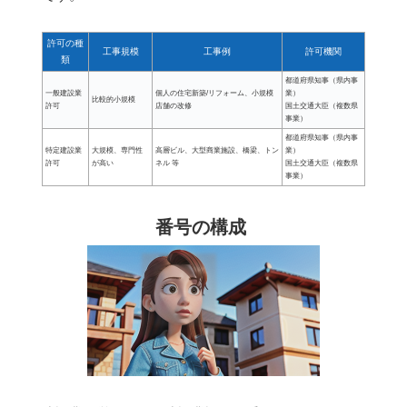
許可の種
工事規模
工事例
許可機関
類
都道府県知事（県内事
一般建設業
個人の住宅新築/リフォーム、小規模
業）
比較的小規模
許可
店舗の改修
国土交通大臣（複数県
事業）
都道府県知事（県内事
特定建設業
大規模、専門性
高層ビル、大型商業施設、橋梁、トン
業）
許可
が高い
ネル 等
国土交通大臣（複数県
事業）
番号の構成