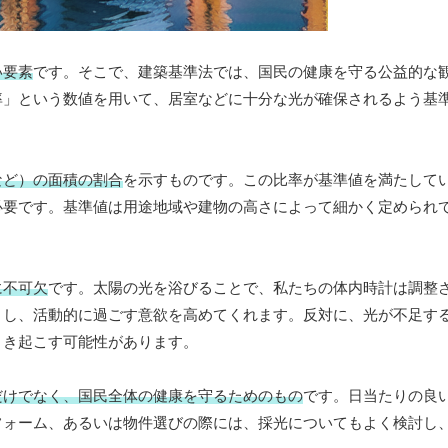
い要素
です。そこで、建築基準法では、国民の健康を守る公益的な
率」という数値を用いて、居室などに十分な光が確保されるよう基
など）の面積の割合
を示すものです。この比率が基準値を満たして
必要です。基準値は用途地域や建物の高さによって細かく定められ
に不可欠
です。太陽の光を浴びることで、私たちの体内時計は調整
くし、活動的に過ごす意欲を高めてくれます。反対に、光が不足す
引き起こす可能性があります。
だけでなく、国民全体の健康を守るためのもの
です。日当たりの良
フォーム、あるいは物件選びの際には、採光についてもよく検討し