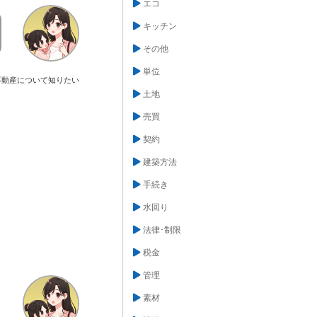
エコ
キッチン
その他
単位
不動産について知りたい
土地
売買
契約
建築方法
手続き
水回り
法律･制限
税金
管理
素材