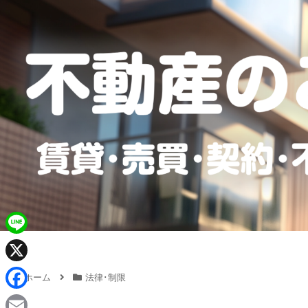
L
i
X
ホーム
法律･制限
n
F