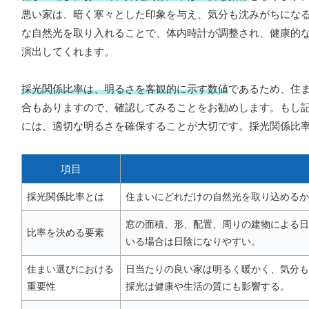
悪い家は、暗く寒々とした印象を与え、気分も沈みがちにな
な自然光を取り入れることで、体内時計が調整され、健康的
演出してくれます。
採光関係比率は、明るさを客観的に示す数値
であるため、住
合もありますので、確認してみることをお勧めします。もし
には、適切な明るさを確保することが大切です。採光関係比
項目
採光関係比率とは
住まいにどれだけの自然光を取り込めるか
窓の面積、形、配置、周りの建物による日
比率を決める要素
いる場合は日陰になりやすい。
住まい選びにおける
日当たりの良い家は明るく暖かく、気分も
重要性
採光は健康や生活の質にも影響する。