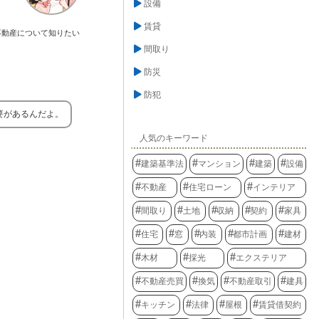
設備
賃貸
不動産について知りたい
間取り
防災
防犯
要があるんだよ。
人気のキーワード
建築基準法
マンション
建築
設備
不動産
住宅ローン
インテリア
間取り
土地
収納
契約
家具
住宅
窓
内装
都市計画
建材
木材
採光
エクステリア
不動産売買
換気
不動産取引
建具
キッチン
法律
屋根
賃貸借契約