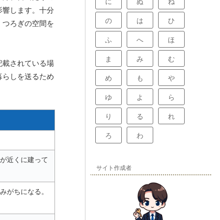
に
ぬ
ね
影響します。十分
の
は
ひ
くつろぎの空間を
ふ
へ
ほ
ま
み
む
記載されている場
暮らしを送るため
め
も
や
ゆ
よ
ら
り
る
れ
ろ
わ
が近くに建って
サイト作成者
みがちになる。