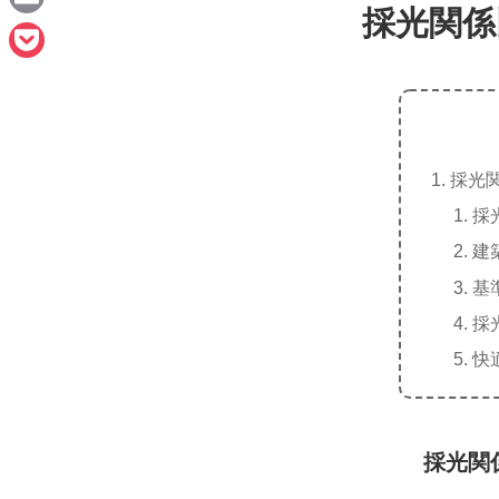
e
採光関係
a
E
c
m
P
e
a
o
b
i
c
o
l
採光
k
o
採
e
k
建
t
基
採
快
採光関