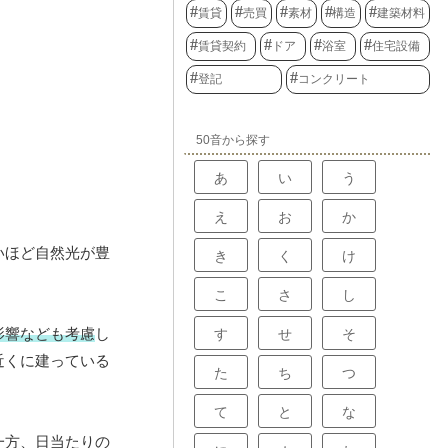
賃貸
売買
素材
構造
建築材料
賃貸契約
ドア
浴室
住宅設備
登記
コンクリート
50音から探す
あ
い
う
え
お
か
いほど自然光が豊
き
く
け
こ
さ
し
影響なども考慮
し
す
せ
そ
近くに建っている
た
ち
つ
て
と
な
一方、日当たりの