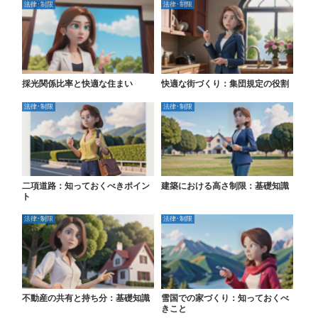
法律･制限
法律･制限
採光関係比率と快適な住まい
快適な街づくり：集団規定の役割
法律･制限
法律･制限
二項道路：知っておくべきポイン
建築における高さ制限：基礎知識
ト
法律･制限
法律･制限
不動産の共有と持ち分：基礎知識
雪国での家づくり：知っておくべ
きこと