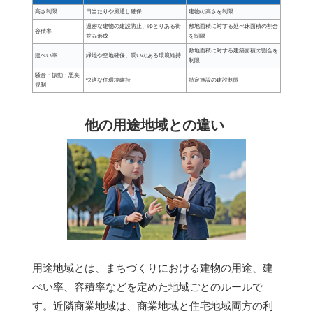
高さ制限
日当たりや風通し確保
建物の高さを制限
過密な建物の建設防止、ゆとりある街
敷地面積に対する延べ床面積の割合
容積率
並み形成
を制限
敷地面積に対する建築面積の割合を
建ぺい率
緑地や空地確保、潤いのある環境維持
制限
騒音・振動・悪臭
快適な住環境維持
特定施設の建設制限
規制
他の用途地域との違い
用途地域とは、まちづくりにおける建物の用途、建
ぺい率、容積率などを定めた地域ごとのルールで
す。近隣商業地域は、商業地域と住宅地域両方の利