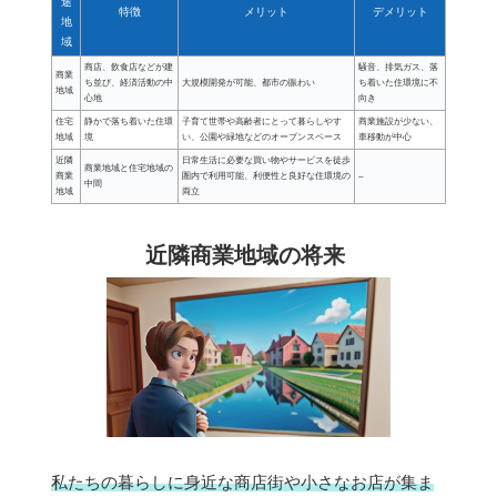
途
特徴
メリット
デメリット
地
域
商店、飲食店などが建
騒音、排気ガス、落
商業
ち並び、経済活動の中
大規模開発が可能、都市の賑わい
ち着いた住環境に不
地域
心地
向き
住宅
静かで落ち着いた住環
子育て世帯や高齢者にとって暮らしやす
商業施設が少ない、
地域
境
い、公園や緑地などのオープンスペース
車移動が中心
近隣
日常生活に必要な買い物やサービスを徒歩
商業地域と住宅地域の
商業
圏内で利用可能、利便性と良好な住環境の
–
中間
地域
両立
近隣商業地域の将来
私たちの暮らしに身近な商店街や小さなお店が集ま