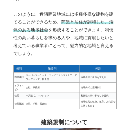
このように、近隣商業地域には多種多様な建物を建
てることができるため、
商業と居住が調和した、活
気のある地域社会
を形成することができます。利便
性の高い暮らしを求める人や、地域に貢献したいと
考えている事業者にとって、魅力的な地域と言える
でしょう。
種類
施設例
役割
スーパーマーケット、コンビニエンスストア、ド
商業施設
地域住民の生活を支える
ラッグストア、飲食店
オフィス
会社、事務所
地域内での雇用創出
ビル
住居
一戸建て、マンション
利便性の高い暮らしを提供
地域住民の健康、教育、文化的な
公共施設
病院、学校、図書館
生活を支える
建築規制について