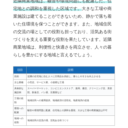
近隣商業地域は、騒音や環境問題にも配慮した、住
宅地との調和を重視した区域です。
大きな工場や商
業施設は建てることができないため、静かで落ち着
いた住環境を保つことができます。また、地域住民
の交流の場としての役割も担っており、活気ある街
づくりを支える重要な役割を果たしています。近隣
商業地域は、利便性と快適さを両立させ、人々の暮
らしを豊かにする地域と言えるでしょう。
項目
説明
目的
近隣の住宅地に住む人々に日用品を供給し、暮らしやすさを向上させる
主な業種
小売店、サービス業、小規模な工場
具体的な
スーパーマーケット、コンビニエンスストア、薬局、書店、クリーニング店、美容
施設例
院、飲食店、パン屋、豆腐屋など
工場の役
地域住民への雇用提供、地域経済の活性化、地産地消の促進
割
環境への
騒音や環境問題に配慮、住宅地との調和を重視、大きな工場や商業施設は不可
配慮
地域への
地域住民の交流の場、活気ある街づくり
役割