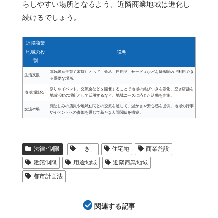
らしやすい場所となるよう、近隣商業地域は進化し
続けるでしょう。
近隣商業
地域の役
説明
割
高齢者や子育て家庭にとって、食品、日用品、サービスなどを徒歩圏内で利用でき
生活支援
る重要な場所。
祭りやイベント、交流会などを開催することで地域の結びつきを強化。空き店舗を
地域活性化
地域活動の場所として活用するなど、地域ニーズに応じた活動を実施。
顔なじみの店員や地域住民との交流を通して、温かさや安心感を提供。地域の行事
交流の場
やイベントへの参加を通じて新たな人間関係を構築。
法律･制限
「き」
住宅地
商業施設
建築制限
用途地域
近隣商業地域
都市計画法
関連する記事