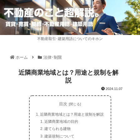
不動産取引･建築用語についてのキホン
ホーム
法律･制限
近隣商業地域とは？用途と規制を解
説
2024.11.07
目次
近隣商業地域とは？用途と規制を解説
近隣商業地域の目的
建てられる建物
建築規制について