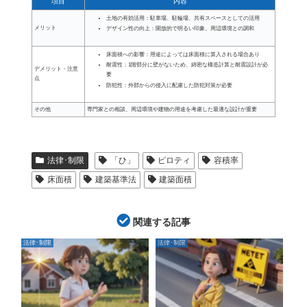
項目
内容
土地の有効活用：駐車場、駐輪場、共有スペースとしての活用
メリット
デザイン性の向上：開放的で明るい印象、周辺環境との調和
床面積への影響：用途によっては床面積に算入される場合あり
耐震性：1階部分に壁がないため、綿密な構造計算と耐震設計が必
デメリット・注意
要
点
防犯性：外部からの侵入に配慮した防犯対策が必要
その他
専門家との相談、周辺環境や建物の用途を考慮した最適な設計が重要
法律･制限
「ひ」
ピロティ
容積率
床面積
建築基準法
建築面積
関連する記事
法律･制限
法律･制限