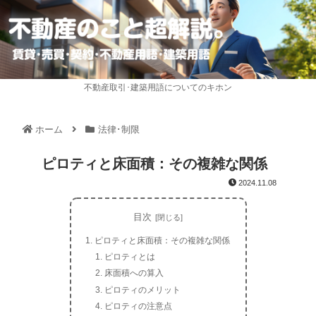
不動産取引･建築用語についてのキホン
ホーム
法律･制限
ピロティと床面積：その複雑な関係
2024.11.08
目次
ピロティと床面積：その複雑な関係
ピロティとは
床面積への算入
ピロティのメリット
ピロティの注意点