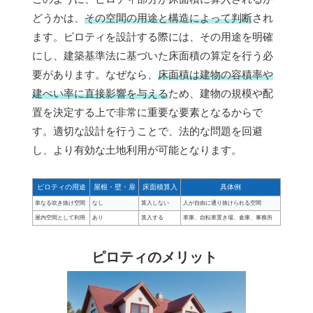
どうかは、
その空間の用途と構造によって判断
され
ます。ピロティを設計する際には、その用途を明確
にし、建築基準法に基づいた床面積の算定を行う必
要があります。なぜなら、
床面積は建物の容積率や
建ぺい率に直接影響を与える
ため、建物の規模や配
置を決定する上で非常に重要な要素となるからで
す。適切な設計を行うことで、法的な問題を回避
し、より有効な土地利用が可能となります。
ピロティの用途
屋根・壁・扉
床面積算入
具体例
単なる吹き抜け空間
なし
算入しない
人が自由に通り抜けられる空間
屋内空間として利用
あり
算入する
車庫、自転車置き場、倉庫、事務所
ピロティのメリット