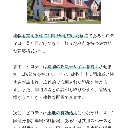
建物を支える柱で1階部分を空けた構造
であるピロテ
ィは、見た目だけでなく、様々な利点を持つ魅力的
な建築様式です。
まず、ピロティは
建物の外観デザインを向上
させま
す。1階部分を空けることで、建物全体に開放感と軽
快さが生まれ、近代的で洗練された印象を与えま
す。また、周辺環境との調和も取りやすく、景観を
損なうことなく建物を配置できます。
次に、ピロティは
土地の有効活用
につながります。1
階部分を駐車場や駐輪場、あるいは共用スペースと