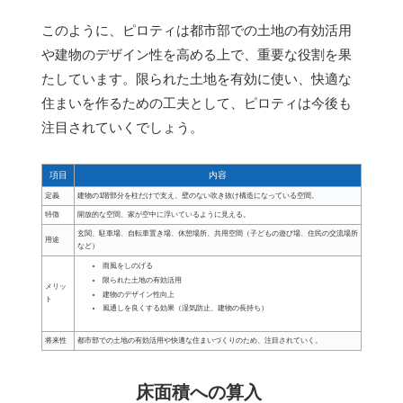
このように、ピロティは都市部での土地の有効活用
や建物のデザイン性を高める上で、重要な役割を果
たしています。限られた土地を有効に使い、快適な
住まいを作るための工夫として、ピロティは今後も
注目されていくでしょう。
項目
内容
定義
建物の1階部分を柱だけで支え、壁のない吹き抜け構造になっている空間。
特徴
開放的な空間、家が空中に浮いているように見える。
玄関、駐車場、自転車置き場、休憩場所、共用空間（子どもの遊び場、住民の交流場所
用途
など）
雨風をしのげる
限られた土地の有効活用
メリッ
建物のデザイン性向上
ト
風通しを良くする効果（湿気防止、建物の長持ち）
将来性
都市部での土地の有効活用や快適な住まいづくりのため、注目されていく。
床面積への算入