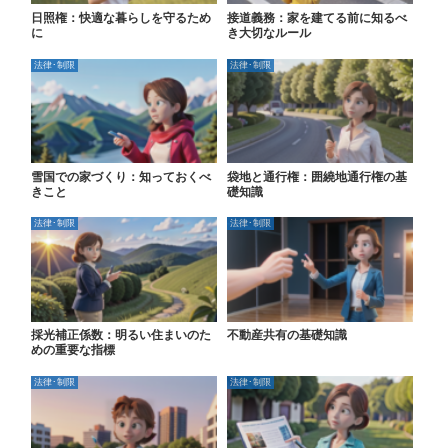
日照権：快適な暮らしを守るため
接道義務：家を建てる前に知るべ
に
き大切なルール
法律･制限
法律･制限
雪国での家づくり：知っておくべ
袋地と通行権：囲繞地通行権の基
きこと
礎知識
法律･制限
法律･制限
採光補正係数：明るい住まいのた
不動産共有の基礎知識
めの重要な指標
法律･制限
法律･制限