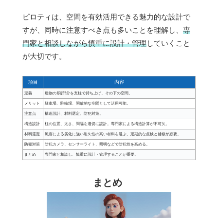
ピロティは、空間を有効活用できる魅力的な設計で
すが、同時に注意すべき点も多いことを理解し、
専
門家と相談しながら慎重に設計・管理
していくこと
が大切です。
項目
内容
定義
建物の1階部分を支柱で持ち上げ、その下の空間。
メリット
駐車場、駐輪場、開放的な空間として活用可能。
注意点
構造設計、材料選定、防犯対策。
構造設計
柱の位置、太さ、間隔を適切に設計。専門家による構造計算が不可欠。
材料選定
風雨による劣化に強い耐久性の高い材料を選ぶ。定期的な点検と補修が必要。
防犯対策
防犯カメラ、センサーライト、照明などで防犯性を高める。
まとめ
専門家と相談し、慎重に設計・管理することが重要。
まとめ