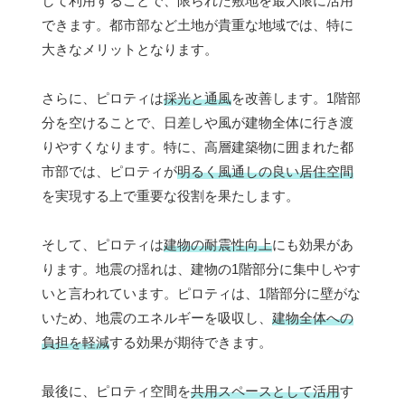
して利用することで、限られた敷地を最大限に活用
できます。都市部など土地が貴重な地域では、特に
大きなメリットとなります。
さらに、ピロティは
採光と通風
を改善します。1階部
分を空けることで、日差しや風が建物全体に行き渡
りやすくなります。特に、高層建築物に囲まれた都
市部では、ピロティが
明るく風通しの良い居住空間
を実現する上で重要な役割を果たします。
そして、ピロティは
建物の耐震性向上
にも効果があ
ります。地震の揺れは、建物の1階部分に集中しやす
いと言われています。ピロティは、1階部分に壁がな
いため、地震のエネルギーを吸収し、
建物全体への
負担を軽減
する効果が期待できます。
最後に、ピロティ空間を
共用スペースとして活用
す