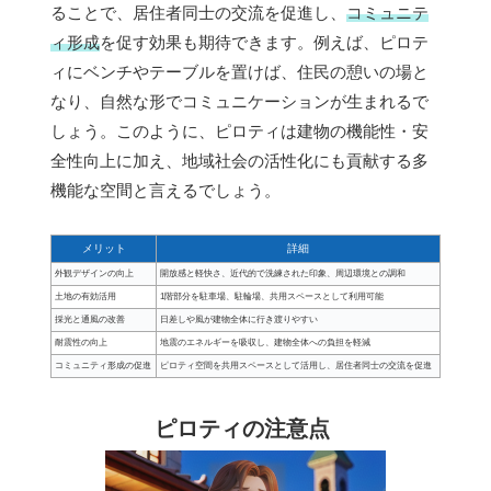
ることで、居住者同士の交流を促進し、
コミュニテ
ィ形成
を促す効果も期待できます。例えば、ピロテ
ィにベンチやテーブルを置けば、住民の憩いの場と
なり、自然な形でコミュニケーションが生まれるで
しょう。このように、ピロティは建物の機能性・安
全性向上に加え、地域社会の活性化にも貢献する多
機能な空間と言えるでしょう。
メリット
詳細
外観デザインの向上
開放感と軽快さ、近代的で洗練された印象、周辺環境との調和
土地の有効活用
1階部分を駐車場、駐輪場、共用スペースとして利用可能
採光と通風の改善
日差しや風が建物全体に行き渡りやすい
耐震性の向上
地震のエネルギーを吸収し、建物全体への負担を軽減
コミュニティ形成の促進
ピロティ空間を共用スペースとして活用し、居住者同士の交流を促進
ピロティの注意点