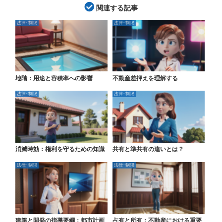
関連する記事
法律･制限
法律･制限
地階：用途と容積率への影響
不動産差押えを理解する
法律･制限
法律･制限
消滅時効：権利を守るための知識
共有と準共有の違いとは？
法律･制限
法律･制限
建築と開発の指導要綱：都市計画
占有と所有：不動産における重要