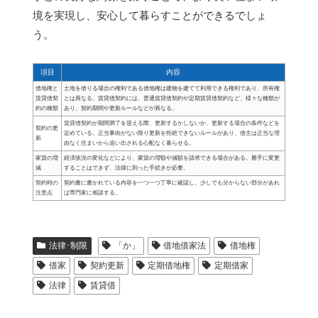
境を実現し、安心して暮らすことができるでしょ
う。
項目
内容
借地権と
土地を借りる場合の権利である借地権は建物を建てて利用できる権利であり、所有権
賃貸借契
とは異なる。賃貸借契約には、普通賃貸借契約や定期賃貸借契約など、様々な種類が
約の種類
あり、契約期間や更新ルールなどが異なる。
賃貸借契約が期間満了を迎える際、更新するかしないか、更新する場合の条件などを
契約の更
定めている。正当事由がない限り更新を拒絶できないルールがあり、借主は正当な理
新
由なく住まいから追い出される心配なく暮らせる。
家賃の増
経済状況の変化などにより、家賃の増額や減額を請求できる場合がある。勝手に変更
減
することはできず、法律に則った手続きが必要。
契約時の
契約書に書かれている内容を一つ一つ丁寧に確認し、少しでも分からない部分があれ
注意点
ば専門家に相談する。
法律･制限
「か」
借地借家法
借地権
借家
契約更新
定期借地権
定期借家
法律
賃貸借