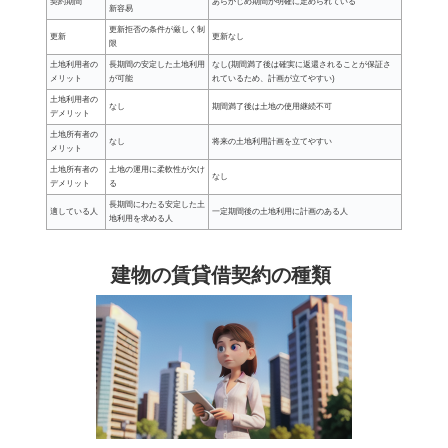
契約期間
あらかじめ期間が明確に定められている
新容易
更新拒否の条件が厳しく制
更新
更新なし
限
土地利用者の
長期間の安定した土地利用
なし(期間満了後は確実に返還されることが保証さ
メリット
が可能
れているため、計画が立てやすい)
土地利用者の
なし
期間満了後は土地の使用継続不可
デメリット
土地所有者の
なし
将来の土地利用計画を立てやすい
メリット
土地所有者の
土地の運用に柔軟性が欠け
なし
デメリット
る
長期間にわたる安定した土
適している人
一定期間後の土地利用に計画のある人
地利用を求める人
建物の賃貸借契約の種類