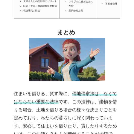
大家さんとの交渉等のサポート
トラブルに巻き込まれ
不動産会社
た時
時間・手間・精神的負担の軽減
契約を結ぶ前
状況悪化の防止
まとめ
住まいを借りる、貸す際に、
借地借家法は、なくて
はならない重要な法律
です。この法律は、建物を借
りる場合、土地を借りる場合の様々な決まりごとを
定めており、私たちの暮らしに深く関わっていま
す。安心して住まいを借りたり、貸したりするため
には、この法律をきちんと理解することが大切で