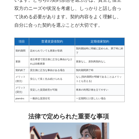
双方のニーズや状況を考慮し、しっかりと話し合っ
て決める必要があります。契約内容をよく理解し、
自分に合った契約を選ぶことが大切です。
項目
普通賃貸借契約
定期借家契約
契約開始時に明確に定められ、満了時に終
契約期間
定められていても更新が容易
了
借主希望で貸主側に正当な事由がなけ
更新
更新なし、原則再契約なし
れば自動更新
契約終了
貸主側に正当な事由がある場合
契約期間満了時
メリット
なし(契約期間が明確であることはメリッ
安心して長く住み続けられる
(借主)
トとも言える)
メリット
安定した賃貸経営が可能
将来の利用計画を立てやすい
(貸主)
piemērs
一般的な賃貸住宅
一定期間だけ貸したい場合
法律で定められた重要な事項