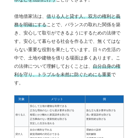
借地借家法は、
借りる人と貸す人、双方の権利と義
務を明確にする
ことで、バランスの取れた関係を築
き、安心して取引ができるようにするための法律で
す。安心して暮らせる社会を作る上で、無くてはな
らない重要な役割を果たしています。日々の生活の
中で、土地や建物を借りる場面は多くあります。こ
の法律について理解しておくことは、
自分自身の権
利を守り、トラブルを未然に防ぐためにも重要
で
す。
対象
メリット
例
安心して土地や建物を利用できる
正当な理由のない立ち退き要求を防げる
急な立ち退き要求を防げる
借りる人
相場とかけ離れた家賃請求を防げる
高い家賃請求を防げる
正当事由のない更新拒絶を防げる
更新拒絶を防げる
安定した生活を送れる
自分の権利を守れる
滞納分の請求
貸す人
家賃滞納時の対応ができる
契約解除