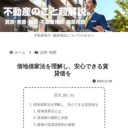
不動産取引･建築用語についてのキホン
ホーム
法律･制限
借地借家法を理解し、安心できる賃
貸借を
2024.11.09
目次
借地借家法を理解し、安心できる賃貸借を
借地借家法とは
借地権の種類と内容
建物の賃貸借契約の種類