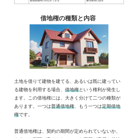
建物損傷時の対応ができる
修理費用の請求
借地権の種類と内容
土地を借りて建物を建てる、あるいは既に建ってい
る建物を利用する場合、
借地権
という権利が発生し
ます。この借地権には、大きく分けて二つの種類が
あります。一つは
普通借地権
、もう一つは
定期借地
権
です。
普通借地権は、契約の期間が定められていないか、