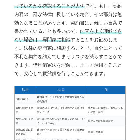
っているかを確認することが大切
です。もし、契約
内容の一部が法律に反している場合、その部分は無
効となることがあります。契約書は、難しい言葉で
書かれていることも多いので、
内容をよく理解でき
ない場合は、専門家に相談
することをお勧めしま
す。法律の専門家に相談することで、自分にとって
不利な契約を結んでしまうリスクを減らすことがで
きます。借地借家法を理解し、正しく活用すること
で、安心して賃貸借を行うことができます。
法律
内容
例
建物を借りる人と貸す人の権利や義務を定
借地借家法
めた法律
家賃に関する規
家賃の値上げや値下げを請求できる条件を
急な値上げの防止、相場より高
定
定めている
い家賃の是正
敷金に関する規
貸主は正当な理由なく敷金を返さないでお
退去時の敷金返還請求
定
くことはできない
建物の修繕に関
建物の所有者である貸主が修繕する義務が
雨漏りの修繕
する規定
ある