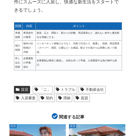
件にスムーズに入居し、快適な新生活をスタートで
きるでしょう。
段階
内容
ポイント
準備
希望条件
家賃、広さ、間取り、駅からの距離、周辺環境など、譲れない条件と優先順
段階
の整理
位を明確にする。
物件の比
インターネット情報だけでなく、内覧で日当たり、風通し、収納、周辺環境
検討
較検討・
（スーパー、病院、公園など）を確認。駅までの道のりは実際に歩いて確
段階
内覧
認。
申し
必要書類
必要書類は事前に確認し、余裕を持って準備。入居審査中は他の物件も検
込み
の準備・
討。
段階
提出
賃貸
「ニ」
トラブル
不動産会社
入居審査
契約
滞納
賃貸
関連する記事
賃貸
賃貸