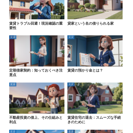
賃貸トラブル回避！現況確認の重
貸家という名の借りられる家
要性
賃貸
賃貸
定期借家契約：知っておくべき注
賃貸の預かり金とは？
意点
賃貸
賃貸
不動産投資の借上、その仕組みと
賃貸住宅の退去：スムーズな手続
利点
きのために
賃貸
賃貸