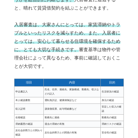
と、晴れて賃貸借契約を結ぶことができます。
入居審査は、大家さんにとっては、家賃滞納やトラ
ブルといったリスクを減らすため、また、入居者に
とっては、安心して暮らせる住環境を確保するため
に、とても大切な手続きです。
審査基準は物件や管
理会社によって異なるため、事前に確認しておくこ
とが大切です。
項目
内容
目的
氏名、住所、連絡先、家族構成、勤務先、収入な
申込書記入
生活状況の確認
どの記入
本人確認書類
運転免許証、健康保険証など
身元の確認
安定した収入の確
収入証明
源泉徴収票、給与明細書など
認
在籍確認
勤務先に連絡
勤務先の確認
滞納履歴の確認
過去の滞納の有無
滞納リスクの確認
反社会的勢力との関わり
反社会的勢力との関係の有無
安全性の確認
確認