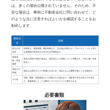
は、多くの場合公開されていません。そのため、不
安な場合は、事前に不動産会社に問い合わせて、ど
のような点に注意すればよいかを確認することをお
勧めします。
審査項
詳細
目
収入の安
年間収入、雇用形態、勤続年数など。正社員は有利だが、アルバイト・パート等で
定性
も長期間の安定収入を示せれば可能性あり。
家賃滞
過去の滞納や多額の借金は、家賃支払いの滞納リスクと判断され、不利に働く可能
納・借金
性あり。
履歴
保証人の
保証人は貸主のリスク軽減となるため、保証人なしは審査が厳しくなる場合も。
有無
年齢、職業、家族構成なども考慮される場合あり。高齢者や学生は収入の不安定
その他
さ、家族構成によっては騒音トラブルのリスクが懸念される。
必要書類