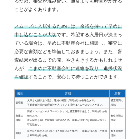
るため、審査が混み合い、通常よりも時間がかかる
ことがよくあります。
スムーズに入居するためには、余裕を持って早めに
申し込むことが大切
です。希望する入居日が決まっ
ている場合は、早めに不動産会社に相談し、審査に
必要な書類などを準備しておきましょう。また、審
査結果が出るまでの間、やきもきするかもしれませ
んが、
こまめに不動産会社に連絡を取り、進捗状況
を確認
することで、安心して待つことができます。
要因
詳細
影響
大家さん(個人)の場合、連絡や確認に時間がかかる場合あり。
審査期間の
管理者
不動産会社等の管理会社が入っている場合はスムーズなことが多い。
増減
高級マンションやタワーマンションは審査基準が厳しく、時間がかかる
部屋の
傾向あり。
審査期間の
種類
法人契約も会社の財務状況確認のため、審査が慎重になり期間が長引く
増減
可能性あり。
新生活が始まる3月や4月は入居希望者が集中し、審査が混み合って通常
審査期間の
時期
より時間がかかる。
増加