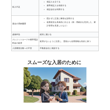
保証人を立てる
連帯保証人を依頼する
収入不足
保証会社を利用する
隠さずに正直に事情を説明する
改善状況を具体的に伝える（例：滞納分を完済した、家
過去の滞納履歴
計管理を見直したなど）
虚偽申告
絶対に避ける
クレジットカードや携帯電話
延滞がないように注意し、普段から信用情報を良好に保つ
料金の延滞
入居審査全般への不安
不動産会社に相談する
スムーズな入居のために