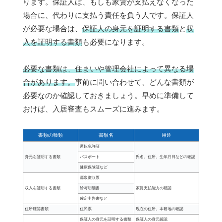
ります。保証人は、もしも家賃が支払えなくなった
場合に、代わりに支払う責任を負う人です。保証人
が必要な場合は、
保証人の身元を証明する書類
と
収
入を証明する書類
も必要になります。
必要な書類は、住まいや管理会社によって異なる場
合があります。
事前に問い合わせて、どんな書類が
必要なのか確認しておきましょう。早めに準備して
おけば、入居審査もスムーズに進みます。
書類の種類
書類名
用途
運転免許証
身元を証明する書類
パスポート
氏名、住所、生年月日などの確認
健康保険証など
源泉徴収票
収入を証明する書類
給与明細書
家賃支払能力の確認
確定申告書など
住所確認書類
住民票
現在の住所、本籍地の確認
保証人の身元を証明する書類
保証人の身元確認