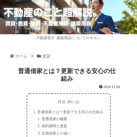
不動産取引･建築用語についてのキホン
ホーム
賃貸
普通借家とは？更新できる安心の仕
組み
2024.11.09
目次
普通借家とは？更新できる安心の仕組み
普通借家の概要
契約期間と更新
定期借家との違い