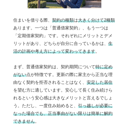
住まいを借りる際、
契約の種類
は
大きく分けて2種類
あります。一つは「普通借家契約」、もう一つは
「定期借家契約」です。それぞれにメリットとデメ
リットがあり、どちらが自分に合っているかは、
生
活の計画や考え方によって変わってきます
。
まず、普通借家契約は、契約期間について
特に定め
がない
点が特徴です。更新の際に家主から正当な理
由なく契約を拒否されることはなく、
安定した居住
を望む方に適しています。安心して長く住み続けら
れるという安心感は大きなメリットと言えるでしょ
う。ただし、一度住み始めると、
引っ越しが必要に
なった場合でも、正当事由がない限りは簡単に解約
できません
。