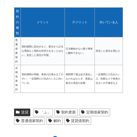
契
約
の
メリット
デメリット
向いている人
種
類
普
通
契約期間に定めがなく、家主から正当
借
正当事由がない限り簡単
な理由なく契約を拒否されることはな
安定した居住を望む人
家
に解約できない。
い。安定した居住が可能。
契
約
定
期
契約期間が明確。将来の計画を立てや
期間満了後は必ず退去し
一定期間だけ住みたい
借
すい。一定期間だけ住みたい人に向い
なければならず、更新は
人、転勤などで将来の
家
ている。
家主の承諾が必要。
住まいが不確定な人
契
約
賃貸
「ふ」
契約更新
定期借家契約
普通借家契約
解約
賃貸借契約