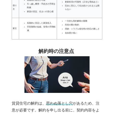
長期間の居住が可能
更新拒否の可能性（正当な理由あり）
引っ越し費用・手続きの手間を
借り
完全に安心して住み続けられるとは限
削減
主
らない
家賃の安定、住まいの安心感
一方的な契約解除が困難
長期的に安定した家賃収入
売却の際の制約
空室期間の短縮、管理の手間軽
家主
滞納・トラブル発生時の対応の難しさ
減
自由度が低い
解約時の注意点
賃貸住宅の解約は、
思わぬ落とし穴
があるため、注
意が必要です。解約を申し出る前に、契約内容をよ