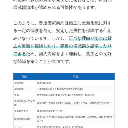
増減額請求が認められる可能性があります。
このように、普通借家契約は借主に更新拒絶に対す
る一定の保護を与え、安定した居住を保障する仕組
みとなっています。しかし、
正当な理由があれば貸
主も更新を拒絶したり、家賃の増減額を請求したり
できる
ため、契約内容をよく理解し、貸主との良好
な関係を築くことが大切です。
項目
内容
契約形態
普通借家契約
契約期間
一般的に2年間（当事者間の合意で変更可能）
更新
借主希望時は原則更新（貸主は正当な理由なく拒絶不可）
更新拒絶の正当な理
家賃滞納、度重なる支払いの遅延、近隣トラブル、建物の建て替えなど
由
更新時の条件
原則従前の契約内容と同一
貸主は正当な理由があれば請求可能（相場変動、税金増減、修繕費用発生
家賃増減額請求
など）
メリット
更新拒絶に対する保護、安定した居住の保障