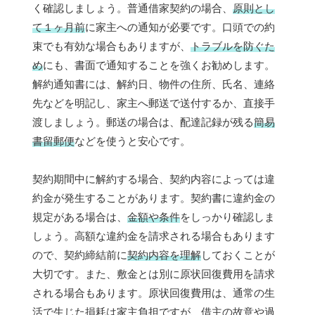
く確認しましょう。普通借家契約の場合、
原則とし
て１ヶ月前
に家主への通知が必要です。口頭での約
束でも有効な場合もありますが、
トラブルを防ぐた
め
にも、書面で通知することを強くお勧めします。
解約通知書には、解約日、物件の住所、氏名、連絡
先などを明記し、家主へ郵送で送付するか、直接手
渡しましょう。郵送の場合は、配達記録が残る
簡易
書留郵便
などを使うと安心です。
契約期間中に解約する場合、契約内容によっては違
約金が発生することがあります。契約書に違約金の
規定がある場合は、
金額や条件
をしっかり確認しま
しょう。高額な違約金を請求される場合もあります
ので、契約締結前に
契約内容を理解
しておくことが
大切です。また、敷金とは別に原状回復費用を請求
される場合もあります。原状回復費用は、通常の生
活で生じた損耗は家主負担ですが、借主の故意や過