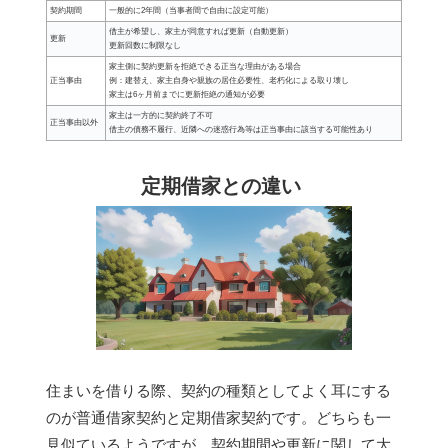
契約期間
一般的に2年間（当事者間で自由に設定可能）
借主が希望し、家主が同意すれば更新（自動更新）
更新
更新回数に制限なし
家主側に契約更新を拒絶できる正当な理由がある場合
正当事由
例：建替え、家主自身や親族の居住必要性、老朽化による取り壊し
家主は6ヶ月前までに更新拒絶の通知が必要
家主は一方的に契約終了不可
正当事由以外
借主の債務不履行、近隣への迷惑行為等は正当事由に該当する可能性あり
定期借家との違い
住まいを借りる際、契約の種類としてよく耳にする
のが普通借家契約と定期借家契約です。どちらも一
見似ているようですが、契約期間や更新に関して大