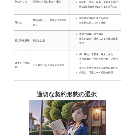
解約申し出
原則1ヶ月前に家主へ通知
解約日、住所、氏名、連絡先を明記
郵送(簡易書留等)または直接手渡し
契約書で金額と条件を確認
契約内容により発生する可能性
違約金
契約締結前に内容を理解
あり
通常の損耗は家主負担
借主の故意・過失による損傷は借主
原状回復費用
敷金とは別
負担
例：建物の老朽化、家主の居住
正当事由の有無の判断が難しい場合
家主からの解
も
正当事由がある場合のみ可能
約
家主と意見が対立する場合は裁判も
弁護士、宅建士への相談を推奨
適切な契約形態の選択