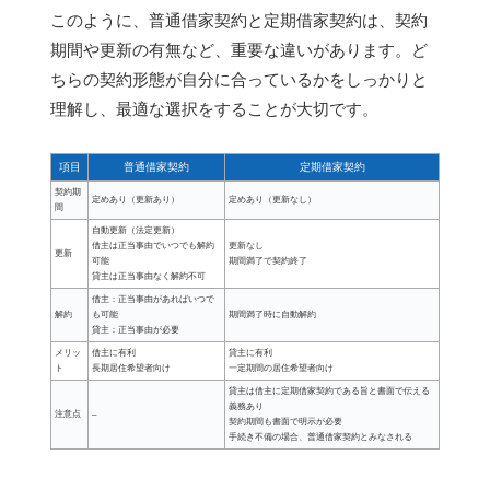
このように、普通借家契約と定期借家契約は、契約
期間や更新の有無など、重要な違いがあります。ど
ちらの契約形態が自分に合っているかをしっかりと
理解し、最適な選択をすることが大切です。
項目
普通借家契約
定期借家契約
契約期
定めあり（更新あり）
定めあり（更新なし）
間
自動更新（法定更新）
借主は正当事由でいつでも解約
更新なし
更新
可能
期間満了で契約終了
貸主は正当事由なく解約不可
借主：正当事由があればいつで
解約
も可能
期間満了時に自動解約
貸主：正当事由が必要
メリッ
借主に有利
貸主に有利
ト
長期居住希望者向け
一定期間の居住希望者向け
貸主は借主に定期借家契約である旨と書面で伝える
義務あり
注意点
–
契約期間も書面で明示が必要
手続き不備の場合、普通借家契約とみなされる