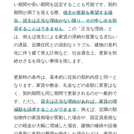
い期間や長い期間を設定することも可能です。契約
期間が満了を迎える際、
借主が更新を希望する場
合、貸主は正当な理由がない限り、その申し出を拒
否することはできません
。この「正当な理由」と
は、例えば借主による家賃の滞納や度重なる支払い
の遅延、近隣住民との深刻なトラブル、建物の老朽
化に伴う建て替え計画など、社会通念上、更新を拒
絶せざるを得ない事情を指します。
更新時の条件は、基本的に従前の契約内容と同一と
なります。家賃や敷金、礼金などの金額に変更はな
く、契約期間も同じ期間で更新されるのが一般的で
す。ただし、
貸主は正当な理由があれば、家賃の増
減額を請求することができます
。例えば、近隣の類
似物件の家賃相場が変動した場合や、固定資産税な
どの税金が大幅に増減した場合、建物の修繕や設備
の更新に多額の費用が発生した場合などは、家賃の