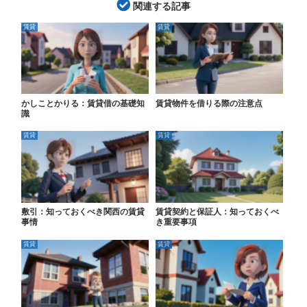
関連する記事
賃貸
賃貸
かしことかりる：賃貸借の基礎知
賃貸物件を借りる際の注意点
識
賃貸
賃貸
敷引：知っておくべき関西の賃貸
賃貸契約と保証人：知っておくべ
事情
き重要事項
賃貸
賃貸