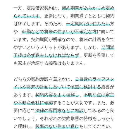
一方、定期借家契約は、
契約期間があらかじめ定め
られています
。更新はなく、期間満了とともに契約
は終了します。そのため、
一定期間だけ住みたい
方
や、
転勤などで将来の住まいが不確定な方
に向いて
います。契約期間が明確なので、将来の計画を立て
やすいというメリットがあります。しかし、
期間満
了後は必ず退去しなければならず
、更新を希望して
も家主が承諾する義務はありません。
どちらの契約形態を選ぶかは、
ご自身のライフスタ
イルや将来の計画に基づいて慎重に検討する
必要が
あります。
契約内容をよく理解し
、
不明な点は家主
や不動産会社に確認
することが大切です。また、必
要に応じて
法律の専門家などに相談
してみるのも良
いでしょう。それぞれの契約形態の特徴をしっかり
と理解し、
後悔のない住まい選び
をしてください。