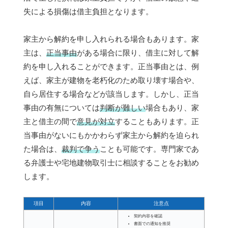
失による損傷は借主負担となります。
家主から解約を申し入れられる場合もあります。家
主は、
正当事由
がある場合に限り、借主に対して解
約を申し入れることができます。正当事由とは、例
えば、家主が建物を老朽化のため取り壊す場合や、
自ら居住する場合などが該当します。しかし、正当
事由の有無については
判断が難しい
場合もあり、家
主と借主の間で
意見が対立
することもあります。正
当事由がないにもかかわらず家主から解約を迫られ
た場合は、
裁判で争う
ことも可能です。専門家であ
る弁護士や宅地建物取引士に相談することをお勧め
します。
項目
内容
注意点
契約内容を確認
書面での通知を推奨