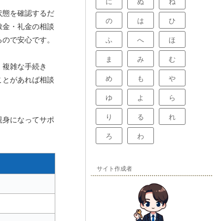
に
ぬ
ね
状態を確認するだ
の
は
ひ
敷金・礼金の相談
るので安心です。
ふ
へ
ほ
ま
み
む
。複雑な手続き
め
も
や
ことがあれば相談
ゆ
よ
ら
り
る
れ
親身になってサポ
。
ろ
わ
サイト作成者