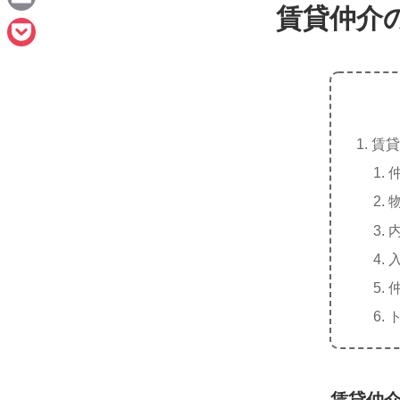
e
賃貸仲介
a
E
c
m
P
e
a
o
b
i
c
o
l
賃貸
k
o
e
k
t