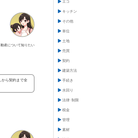
エコ
キッチン
その他
単位
土地
不動産について知りたい
売買
契約
建築方法
しから契約まで全
手続き
水回り
法律･制限
税金
管理
素材