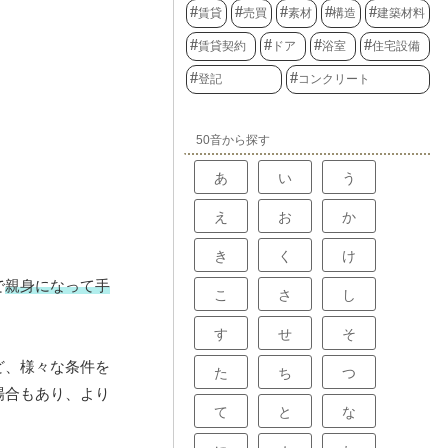
賃貸
売買
素材
構造
建築材料
賃貸契約
ドア
浴室
住宅設備
登記
コンクリート
50音から探す
あ
い
う
え
お
か
き
く
け
で
親身になって手
こ
さ
し
す
せ
そ
ど、様々な条件を
た
ち
つ
場合もあり、より
て
と
な