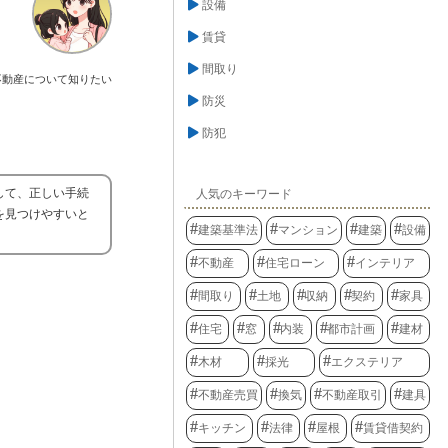
設備
賃貸
間取り
不動産について知りたい
防災
防犯
して、正しい手続
人気のキーワード
を見つけやすいと
建築基準法
マンション
建築
設備
不動産
住宅ローン
インテリア
間取り
土地
収納
契約
家具
住宅
窓
内装
都市計画
建材
木材
採光
エクステリア
不動産売買
換気
不動産取引
建具
キッチン
法律
屋根
賃貸借契約