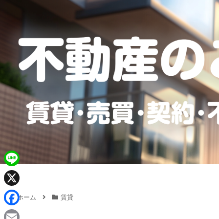
L
i
X
ホーム
賃貸
n
F