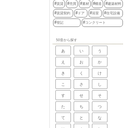
賃貸
売買
素材
構造
建築材料
賃貸契約
ドア
浴室
住宅設備
登記
コンクリート
50音から探す
あ
い
う
え
お
か
き
く
け
こ
さ
し
す
せ
そ
た
ち
つ
て
と
な