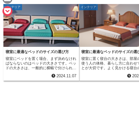
e
a
インテリア
インテリア
E
c
m
P
e
a
o
b
i
c
o
l
k
寝室に最適なベッドのサイズの選び方
寝室に最適なベッドのサイズの選
o
寝室にベッドを置く場合、まず決めなけれ
寝室に置く寝台の大きさは、部屋
e
ばならないのはベッドの大きさです。ベッ
使う人の体格、暮らし方に合わせ
k
ドの大きさは、一般的に横幅で分けられて
とが大切です。よく見かける寝台
t
おり、一人用の小さなものから二人以上で
には、一人用のもの、二人用のも
2024.11.07
202
寝るための大きなものまで、様々な種類が
大きなものなど、いくつか種類が
あります。それぞれの大きさをよく理解
す。それぞれの大きさの特徴をき
し、寝室の広さや寝る人数、使う人の体格
解して、自分に合った寝台を選び
などを考えて、自分に合った最適な大きさ
う。快適な眠りのためには、寝台
のベッドを選びましょう。まず、一人で寝
選びはとても重要です。窮屈さを
るためのベッドとして一般的なのは、シン
ゆったりと眠れる寝台を選ぶこと
グルと呼ばれる大きさです。シングルベッ
の質を高め、日中の活動にも良い
ドの横幅は約９７０㎜で、比較的小さな部
えます。まず、一人暮らしの方や
屋にも置きやすいのが特徴です。一人で寝
に置く場合は、一人用の寝台が良
るには十分な広さがあり、価格も比較的安
う。一人用の寝台は比較的小さい
価なため、初めての一人暮らしなどにもお
屋にゆとりができます。部屋の中
すすめです。シングルよりも少し大きいの
具を置く場所を広く取ることがで
が、セミダブルです。セミダブルの横幅は
二人で寝る場合は、二人用の寝台
約１２００㎜で、シングルに比べてゆった
しょう。二人用の寝台にはいくつ