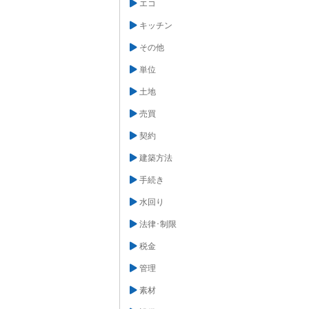
エコ
キッチン
その他
単位
土地
売買
契約
建築方法
手続き
水回り
法律･制限
税金
管理
素材