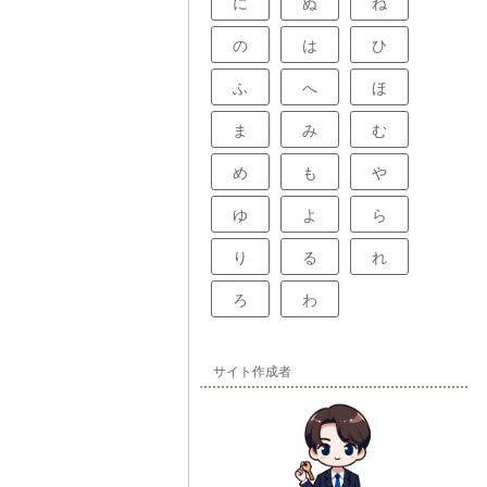
に
ぬ
ね
の
は
ひ
ふ
へ
ほ
ま
み
む
め
も
や
ゆ
よ
ら
り
る
れ
ろ
わ
サイト作成者