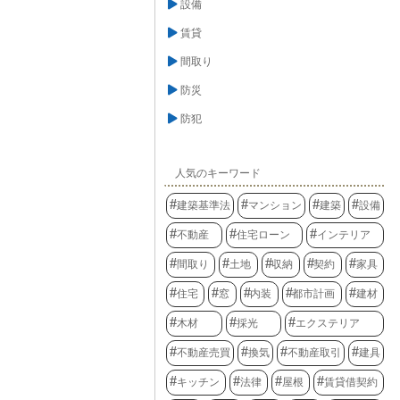
設備
賃貸
間取り
防災
防犯
人気のキーワード
建築基準法
マンション
建築
設備
不動産
住宅ローン
インテリア
間取り
土地
収納
契約
家具
住宅
窓
内装
都市計画
建材
木材
採光
エクステリア
不動産売買
換気
不動産取引
建具
キッチン
法律
屋根
賃貸借契約