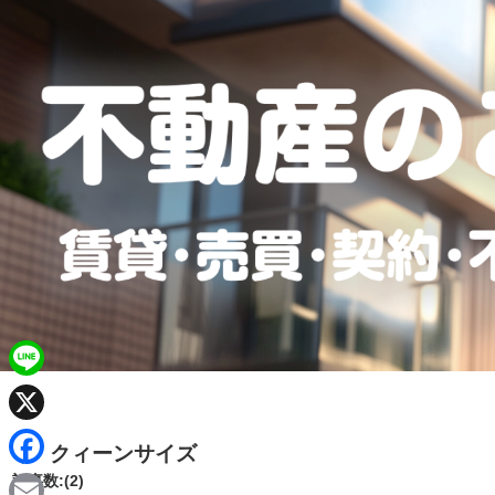
L
i
X
クィーンサイズ
n
F
記事数:(2)