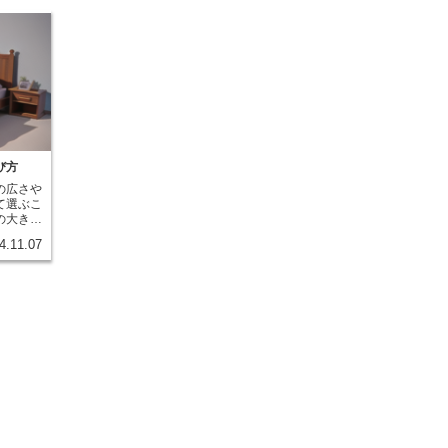
び方
の広さや
て選ぶこ
の大きさ
の、更に
4.11.07
ありま
ちんと理
ましょ
の大きさ
感じずに
で、眠り
影響を与
子供部屋
いでしょ
ため、部
で他の家
きます。
が良いで
か大きさ