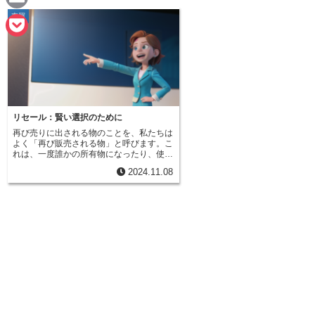
e
a
売買
E
c
m
P
e
a
o
b
i
c
o
l
k
リセール：賢い選択のために
o
再び売りに出される物のことを、私たちは
e
よく「再び販売される物」と呼びます。こ
k
れは、一度誰かの所有物になったり、使わ
t
れたりした後に、再び市場で売買される商
2024.11.08
品やサービス全般を指す言葉です。多くの
人が中古品を想像するかもしれませんが、
必ずしも全てが使い古された物とは限りま
せん。中には、全く使われていない新品同
様の状態のものも含まれます。では、なぜ
新品同様の物が再び売りに出されるのでし
ょうか？理由は様々です。例えば、贈り物
として貰ったけれど、既に同じ物を持って
いたため、使わずに売るという場合もある
でしょう。また、買ったものの、自分の好
みに合わなかったり、サイズが合わなかっ
たりして、手放す人もいます。企業側の事
情で再び販売されるケースもあります。売
れ行きが伸び悩んだ商品を、販売戦略を見