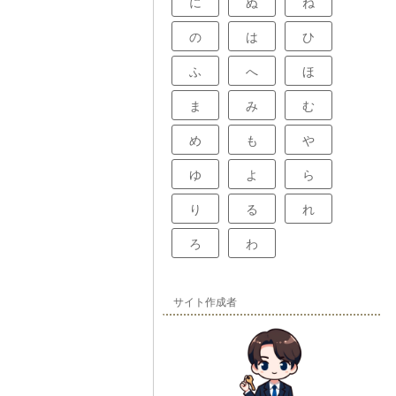
に
ぬ
ね
の
は
ひ
ふ
へ
ほ
ま
み
む
め
も
や
ゆ
よ
ら
り
る
れ
ろ
わ
サイト作成者