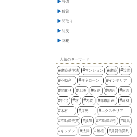
設備
賃貸
間取り
防災
防犯
人気のキーワード
建築基準法
マンション
建築
設備
不動産
住宅ローン
インテリア
間取り
土地
収納
契約
家具
住宅
窓
内装
都市計画
建材
木材
採光
エクステリア
不動産売買
換気
不動産取引
建具
キッチン
法律
屋根
賃貸借契約