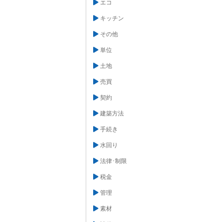
エコ
キッチン
その他
単位
土地
売買
契約
建築方法
手続き
水回り
法律･制限
税金
管理
素材