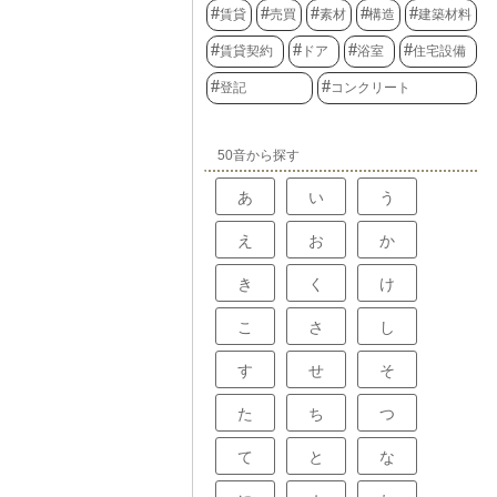
賃貸
売買
素材
構造
建築材料
賃貸契約
ドア
浴室
住宅設備
登記
コンクリート
50音から探す
あ
い
う
え
お
か
き
く
け
こ
さ
し
す
せ
そ
た
ち
つ
て
と
な