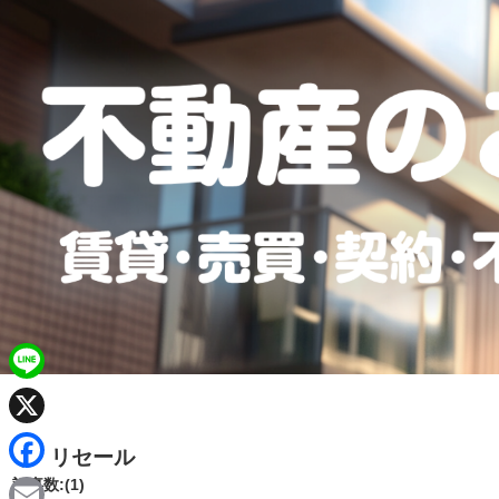
L
i
X
リセール
n
F
記事数:(1)