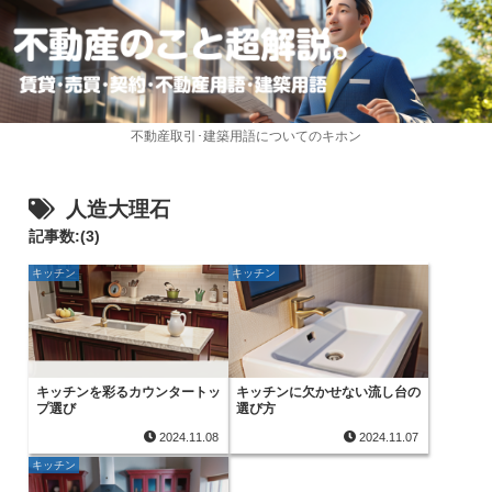
不動産取引･建築用語についてのキホン
人造大理石
記事数:(3)
キッチン
キッチン
キッチンを彩るカウンタートッ
キッチンに欠かせない流し台の
プ選び
選び方
2024.11.08
2024.11.07
キッチン