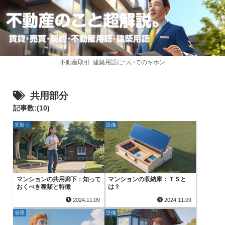
不動産取引･建築用語についてのキホン
共用部分
記事数:(10)
間取り
設備
マンションの共用廊下：知って
マンションの収納庫：ＴＳと
おくべき種類と特徴
は？
2024.11.09
2024.11.09
管理
設備