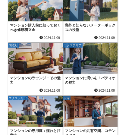
マンション購入前に知っておく
意外と知らないメーターボック
べき修繕積立金
スの役割
2024.11.09
2024.11.09
間取り
エクステリア
マンションのラウンジ：その魅
マンションに潤いを！パティオ
力
の魅力
2024.11.08
2024.11.08
エクステリア
設備
マンションの専用庭：憧れと注
マンションの共有空間、コモン