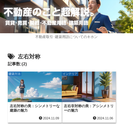
不動産取引･建築用語についてのキホン
左右対称
記事数:(2)
建築方法
インテリア
左右対称の美：シンメトリーな
左右非対称の美：アシンメトリ
建築の魅力
ーの魅力
2024.11.09
2024.11.06