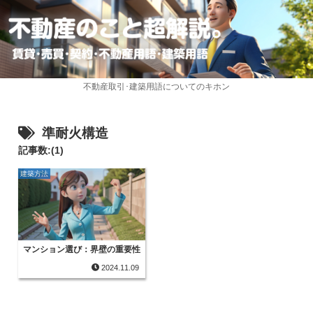
不動産取引･建築用語についてのキホン
準耐火構造
記事数:(1)
建築方法
マンション選び：界壁の重要性
2024.11.09