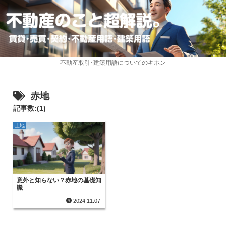
不動産取引･建築用語についてのキホン
赤地
記事数:(1)
土地
意外と知らない？赤地の基礎知
識
2024.11.07