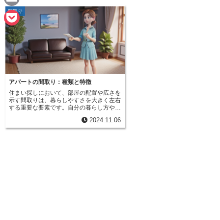
e
a
間取り
E
c
m
P
e
a
o
b
i
c
o
l
k
アパートの間取り：種類と特徴
o
住まい探しにおいて、部屋の配置や広さを
e
示す間取りは、暮らしやすさを大きく左右
k
する重要な要素です。自分の暮らし方や家
t
族構成に合った間取りを選ぶことで、快適
2024.11.06
な生活を送ることができます。アパートの
間取りは、数字と文字の組み合わせで表さ
れます。まず、ワンルームは一つの部屋で
構成されており、台所と居間が一緒になっ
ています。一人暮らしを始める方や、シン
プルさを求める方に適しています。台所と
居間が一体となっているため、空間を広く
使うことができますが、来客時などにはプ
ライベート空間の確保が難しい場合もあり
ます。次に、1Kは台所と居間が壁や扉で
区切られています。ワンルームよりもプラ
イベート空間を確保しやすく、料理の匂い
が居間に広がるのを抑えることができま
す。1DKは、1Kに食事をするための台所