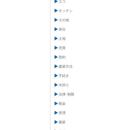
エコ
キッチン
その他
単位
土地
売買
契約
建築方法
手続き
水回り
法律･制限
税金
管理
素材