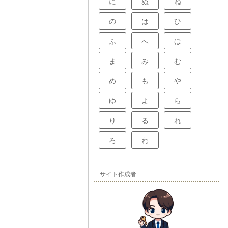
に
ぬ
ね
の
は
ひ
ふ
へ
ほ
ま
み
む
め
も
や
ゆ
よ
ら
り
る
れ
ろ
わ
サイト作成者