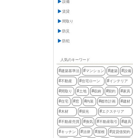
設備
賃貸
間取り
防災
防犯
人気のキーワード
建築基準法
マンション
建築
設備
不動産
住宅ローン
インテリア
間取り
土地
収納
契約
家具
住宅
窓
内装
都市計画
建材
木材
採光
エクステリア
不動産売買
換気
不動産取引
建具
キッチン
法律
屋根
賃貸借契約