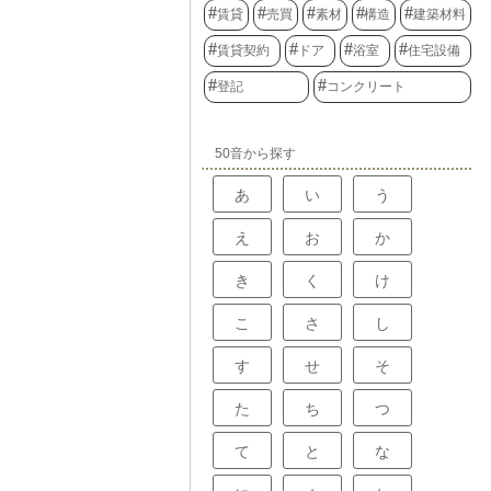
賃貸
売買
素材
構造
建築材料
賃貸契約
ドア
浴室
住宅設備
登記
コンクリート
50音から探す
あ
い
う
え
お
か
き
く
け
こ
さ
し
す
せ
そ
た
ち
つ
て
と
な