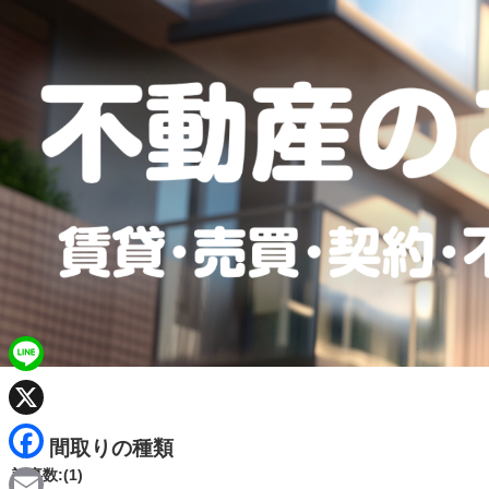
L
i
X
間取りの種類
n
F
記事数:(1)