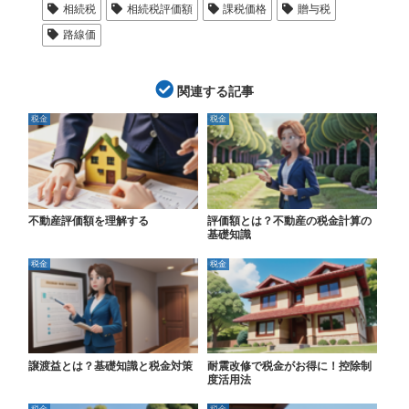
相続税
相続税評価額
課税価格
贈与税
路線価
関連する記事
税金
税金
不動産評価額を理解する
評価額とは？不動産の税金計算の
基礎知識
税金
税金
譲渡益とは？基礎知識と税金対策
耐震改修で税金がお得に！控除制
度活用法
税金
税金