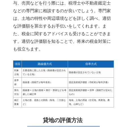
与、売買などを行う際には、税理士や不動産鑑定士
などの専門家に相談するのが良いでしょう。専門家
は、土地の特性や周辺環境などを詳しく調べ、適切
な評価額を算出するお手伝いをしてくれます。ま
た、税金に関するアドバイスも受けることができま
す。適切な評価額を知ることで、将来の税金対策に
も役立ちます。
項目
路線価方式
倍率方式
対象
主要道路に面した土地（路線価が設定され
路線価が設定されていない土地
土地
ている土地）
基準
路線価（国税庁が毎年発表）
固定資産税評価額（市町村が毎年評価）
値
算出
路線価 × 土地の面積 × 奥行・形状などを考
固定資産税評価額 × 倍率（国税庁が定めた
方法
慮した補正率
もの）
補正
土地の形、道路との関係（角地、二方路な
地域、土地の用途（住宅地、商業地、農
要素
ど）
地、山林など）
貸地の評価方法