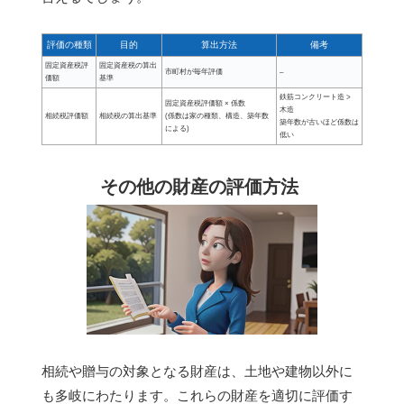
評価の種類
目的
算出方法
備考
固定資産税評
固定資産税の算出
市町村が毎年評価
–
価額
基準
鉄筋コンクリート造 >
固定資産税評価額 × 係数
木造
相続税評価額
相続税の算出基準
(係数は家の種類、構造、築年数
築年数が古いほど係数は
による)
低い
その他の財産の評価方法
相続や贈与の対象となる財産は、土地や建物以外に
も多岐にわたります。これらの財産を適切に評価す