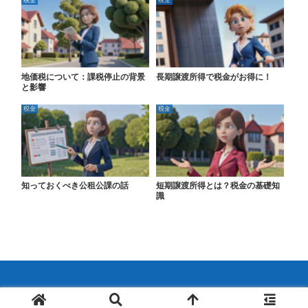
地価税について：課税停止の背景
長期譲渡所得で税金がお得に！
と影響
税金
税金
知っておくべき公租公課の話
短期譲渡所得とは？税金の基礎知
識
© 2024 不動産のこと超解説.