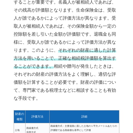
することが重要です。名義人が被相続人であれば、
その残高が評価額となります。生命保険金は、受取
人が誰であるかによって評価方法が異なります。受
取人が被相続人であれば、その保険金額から一定の
控除額を差し引いた金額が評価額です。退職金も同
様に、受取人が誰であるかによって評価方法が異な
ります。このように、
それぞれの財産に適した計算
方法を用いることで、正確な相続税評価額を算出す
ることができます。
相続や贈与が発生したときは、
それぞれの財産の評価方法をよく理解し、適切な評
価額を計算することが必要です。財産の評価につい
て、専門家である税理士などに相談することも有効
な手段です。
財産の
評価方法
詳細
種類
路線価方式：主要道路に面した土地の１平方メートルあたりの
路線価方式
土地
評価額である路線価を基準にして評価
倍率方式