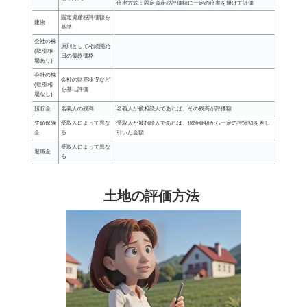
倍率方式：固定資産税評価額に一定の倍率を掛けて評価
固定資産税評価額を
建物
基準
会社の株
原則として相続開始
(取引相
日の最終価格
場あり)
会社の株
会社の財産状況など
(取引相
を基に評価
場なし)
預貯金
名義人の残高
名義人が被相続人であれば、その残高が評価額
生命保険
受取人によって異な
受取人が被相続人であれば、保険金額から一定の控除額を差し
金
る
引いた金額
受取人によって異な
退職金
る
土地の評価方法