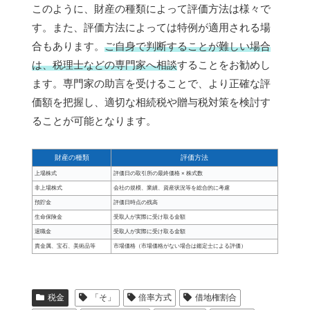
このように、財産の種類によって評価方法は様々で
す。また、評価方法によっては特例が適用される場
合もあります。
ご自身で判断することが難しい場合
は、税理士などの専門家へ相談
することをお勧めし
ます。専門家の助言を受けることで、より正確な評
価額を把握し、適切な相続税や贈与税対策を検討す
ることが可能となります。
財産の種類
評価方法
上場株式
評価日の取引所の最終価格 × 株式数
非上場株式
会社の規模、業績、資産状況等を総合的に考慮
預貯金
評価日時点の残高
生命保険金
受取人が実際に受け取る金額
退職金
受取人が実際に受け取る金額
貴金属、宝石、美術品等
市場価格（市場価格がない場合は鑑定士による評価）
税金
「そ」
倍率方式
借地権割合